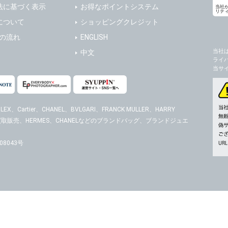
法に基づく表示
お得なポイントシステム
当社
リテ
について
ショッピングクレジット
送の流れ
ENGLISH
当社
中文
ライ
当サ
EX、Cartier、CHANEL、BVLGARI、FRANCK MULLER、HARRY
時計の買取販売、HERMES、CHANELなどのブランドバッグ、ブランドジュエ
8043号