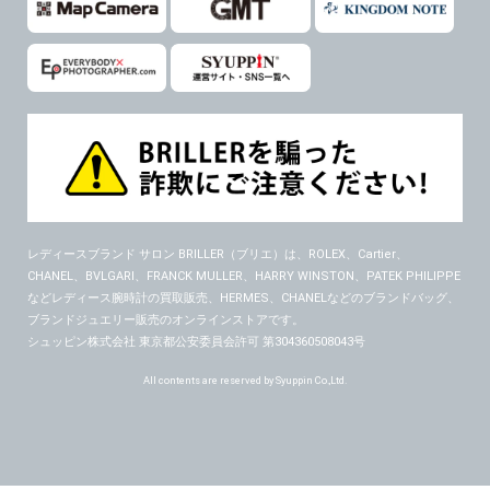
レディースブランド サロン BRILLER（ブリエ）
は、ROLEX、Cartier、
CHANEL、BVLGARI、FRANCK MULLER、HARRY WINSTON、PATEK PHILIPPE
などレディース腕時計の買取販売、HERMES、CHANELなどのブランドバッグ、
ブランドジュエリー販売のオンラインストアです。
シュッピン株式会社 東京都公安委員会許可 第304360508043号
All contents are reserved by Syuppin Co.,Ltd.