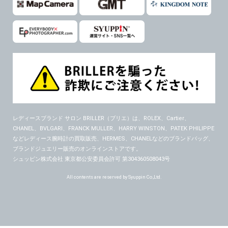
レディースブランド サロン BRILLER（ブリエ）
は、ROLEX、Cartier、
CHANEL、BVLGARI、FRANCK MULLER、HARRY WINSTON、PATEK PHILIPPE
などレディース腕時計の買取販売、HERMES、CHANELなどのブランドバッグ、
ブランドジュエリー販売のオンラインストアです。
シュッピン株式会社 東京都公安委員会許可 第304360508043号
All contents are reserved by Syuppin Co.,Ltd.