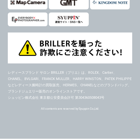
レディースブランド サロン BRILLER（ブリエ）
は、ROLEX、Cartier、
CHANEL、BVLGARI、FRANCK MULLER、HARRY WINSTON、PATEK PHILIPPE
などレディース腕時計の買取販売、HERMES、CHANELなどのブランドバッグ、
ブランドジュエリー販売のオンラインストアです。
シュッピン株式会社 東京都公安委員会許可 第304360508043号
All contents are reserved by Syuppin Co.,Ltd.