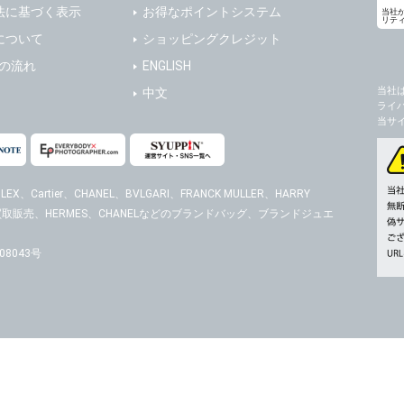
法に基づく表示
お得なポイントシステム
当社
リテ
について
ショッピングクレジット
送の流れ
ENGLISH
当社
中文
ライ
当サ
EX、Cartier、CHANEL、BVLGARI、FRANCK MULLER、HARRY
時計の買取販売、HERMES、CHANELなどのブランドバッグ、ブランドジュエ
8043号