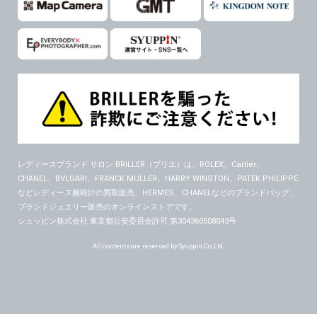
レディースブランド サロン BRILLER（ブリエ）
は、ROLEX、Cartier、
CHANEL、BVLGARI、FRANCK MULLER、HARRY WINSTON、PATEK PHILIPPE
などレディース腕時計の買取販売、HERMES、CHANELなどのブランドバッグ、
ブランドジュエリー販売のオンラインストアです。
シュッピン株式会社 東京都公安委員会許可 第304360508043号
All contents are reserved by Syuppin Co.,Ltd.