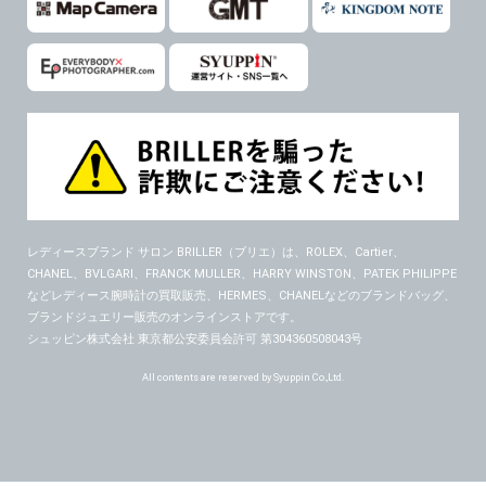
レディースブランド サロン BRILLER（ブリエ）
は、ROLEX、Cartier、
CHANEL、BVLGARI、FRANCK MULLER、HARRY WINSTON、PATEK PHILIPPE
などレディース腕時計の買取販売、HERMES、CHANELなどのブランドバッグ、
ブランドジュエリー販売のオンラインストアです。
シュッピン株式会社 東京都公安委員会許可 第304360508043号
All contents are reserved by Syuppin Co.,Ltd.