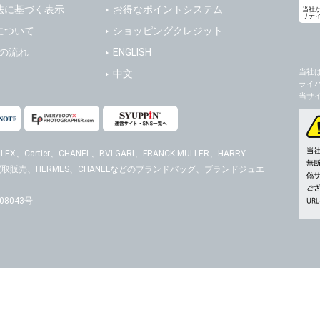
法に基づく表示
お得なポイントシステム
当社
リテ
について
ショッピングクレジット
送の流れ
ENGLISH
当社
中文
ライ
当サ
EX、Cartier、CHANEL、BVLGARI、FRANCK MULLER、HARRY
時計の買取販売、HERMES、CHANELなどのブランドバッグ、ブランドジュエ
8043号