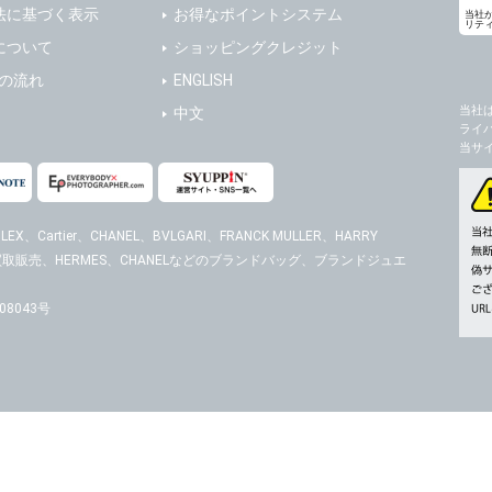
法に基づく表示
お得なポイントシステム
当社
リテ
について
ショッピングクレジット
送の流れ
ENGLISH
当社
中文
ライ
当サ
EX、Cartier、CHANEL、BVLGARI、FRANCK MULLER、HARRY
時計の買取販売、HERMES、CHANELなどのブランドバッグ、ブランドジュエ
8043号