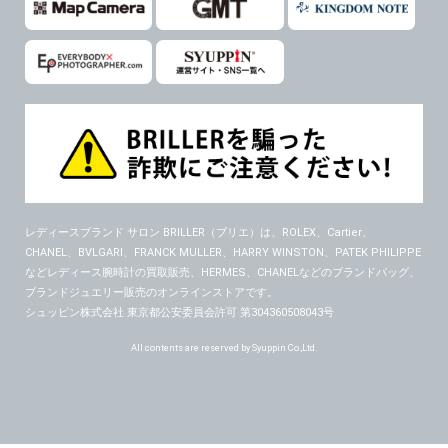
レディースブランド サロン BRILLER（ブリエ）
は、ROLEX、Cartier、
CHANEL、BVLGARI、FRANCK MULLER、HARRY WINSTON、PATEK PHILIPPE
などレディース腕時計の買取販売、HERMES、CHANELなどのブランドバッグ、
ブランドジュエリー販売のオンラインストアです。
シュッピン株式会社 東京都公安委員会許可 第304360508043号
All contents are reserved by Syuppin Co.,Ltd.