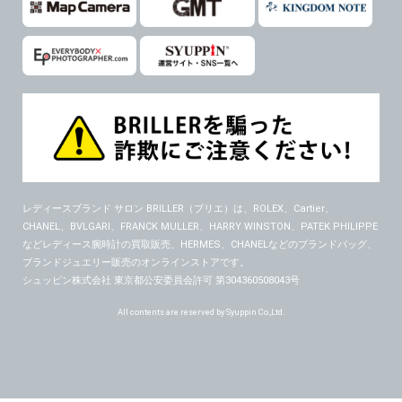
レディースブランド サロン BRILLER（ブリエ）
は、ROLEX、Cartier、
CHANEL、BVLGARI、FRANCK MULLER、HARRY WINSTON、PATEK PHILIPPE
などレディース腕時計の買取販売、HERMES、CHANELなどのブランドバッグ、
ブランドジュエリー販売のオンラインストアです。
シュッピン株式会社 東京都公安委員会許可 第304360508043号
All contents are reserved by Syuppin Co.,Ltd.