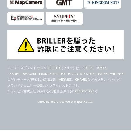
レディースブランド サロン BRILLER（ブリエ）
は、ROLEX、Cartier、
CHANEL、BVLGARI、FRANCK MULLER、HARRY WINSTON、PATEK PHILIPPE
などレディース腕時計の買取販売、HERMES、CHANELなどのブランドバッグ、
ブランドジュエリー販売のオンラインストアです。
シュッピン株式会社 東京都公安委員会許可 第304360508043号
All contents are reserved by Syuppin Co.,Ltd.