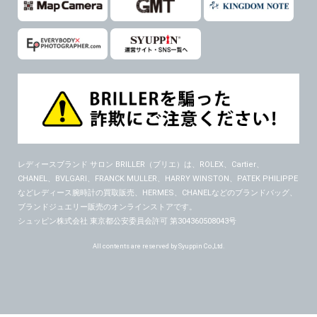
レディースブランド サロン BRILLER（ブリエ）
は、ROLEX、Cartier、
CHANEL、BVLGARI、FRANCK MULLER、HARRY WINSTON、PATEK PHILIPPE
などレディース腕時計の買取販売、HERMES、CHANELなどのブランドバッグ、
ブランドジュエリー販売のオンラインストアです。
シュッピン株式会社 東京都公安委員会許可 第304360508043号
All contents are reserved by Syuppin Co.,Ltd.