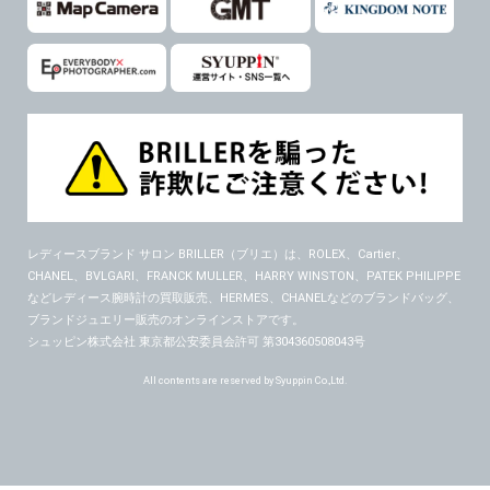
レディースブランド サロン BRILLER（ブリエ）
は、ROLEX、Cartier、
CHANEL、BVLGARI、FRANCK MULLER、HARRY WINSTON、PATEK PHILIPPE
などレディース腕時計の買取販売、HERMES、CHANELなどのブランドバッグ、
ブランドジュエリー販売のオンラインストアです。
シュッピン株式会社 東京都公安委員会許可 第304360508043号
All contents are reserved by Syuppin Co.,Ltd.