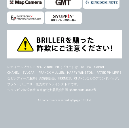
レディースブランド サロン BRILLER（ブリエ）
は、ROLEX、Cartier、
CHANEL、BVLGARI、FRANCK MULLER、HARRY WINSTON、PATEK PHILIPPE
などレディース腕時計の買取販売、HERMES、CHANELなどのブランドバッグ、
ブランドジュエリー販売のオンラインストアです。
シュッピン株式会社 東京都公安委員会許可 第304360508043号
All contents are reserved by Syuppin Co.,Ltd.