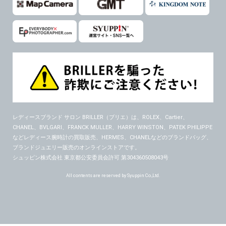
レディースブランド サロン BRILLER（ブリエ）
は、ROLEX、Cartier、
CHANEL、BVLGARI、FRANCK MULLER、HARRY WINSTON、PATEK PHILIPPE
などレディース腕時計の買取販売、HERMES、CHANELなどのブランドバッグ、
ブランドジュエリー販売のオンラインストアです。
シュッピン株式会社 東京都公安委員会許可 第304360508043号
All contents are reserved by Syuppin Co.,Ltd.