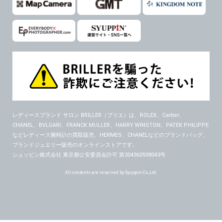
レディースブランド サロン BRILLER（ブリエ）
は、ROLEX、Cartier、
CHANEL、BVLGARI、FRANCK MULLER、HARRY WINSTON、PATEK PHILIPPE
などレディース腕時計の買取販売、HERMES、CHANELなどのブランドバッグ、
ブランドジュエリー販売のオンラインストアです。
シュッピン株式会社 東京都公安委員会許可 第304360508043号
All contents are reserved by Syuppin Co.,Ltd.