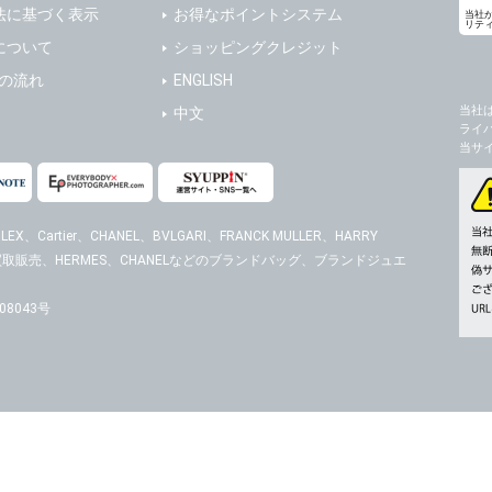
法に基づく表示
お得なポイントシステム
当社
リテ
について
ショッピングクレジット
送の流れ
ENGLISH
当社
中文
ライ
当サ
EX、Cartier、CHANEL、BVLGARI、FRANCK MULLER、HARRY
時計の買取販売、HERMES、CHANELなどのブランドバッグ、ブランドジュエ
8043号