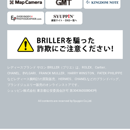
レディースブランド サロン BRILLER（ブリエ）
は、ROLEX、Cartier、
CHANEL、BVLGARI、FRANCK MULLER、HARRY WINSTON、PATEK PHILIPPE
などレディース腕時計の買取販売、HERMES、CHANELなどのブランドバッグ、
ブランドジュエリー販売のオンラインストアです。
シュッピン株式会社 東京都公安委員会許可 第304360508043号
All contents are reserved by Syuppin Co.,Ltd.