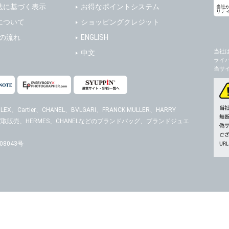
法に基づく表示
お得なポイントシステム
当社
リテ
について
ショッピングクレジット
送の流れ
ENGLISH
当社
中文
ライ
当サ
EX、Cartier、CHANEL、BVLGARI、FRANCK MULLER、HARRY
時計の買取販売、HERMES、CHANELなどのブランドバッグ、ブランドジュエ
8043号