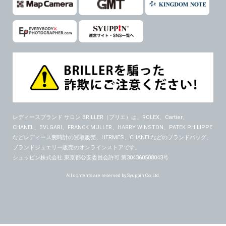
レディースブランド サロン BRILLER（ブリエ）
は、ROLEX、Cartier、
CHANEL、BVLGARI、FRANCK MULLER、HARRY WINSTON、PATEK PHILIPPE
などレディース腕時計の買取販売、HERMES、CHANELなどのブランドバッグ、
ブランドジュエリー販売のオンラインストアです。
シュッピン株式会社 東京都公安委員会許可 第304360508043号
All contents are reserved by Syuppin Co.,Ltd.