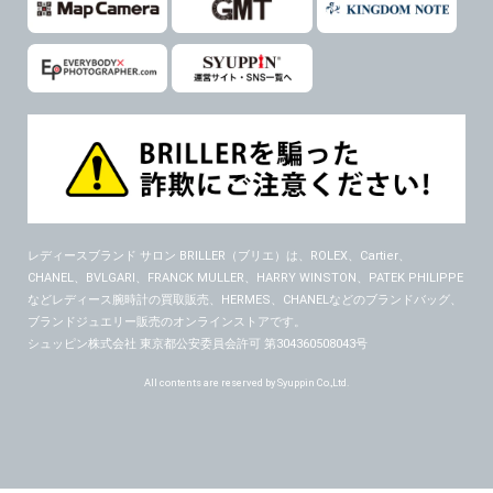
レディースブランド サロン BRILLER（ブリエ）
は、ROLEX、Cartier、
CHANEL、BVLGARI、FRANCK MULLER、HARRY WINSTON、PATEK PHILIPPE
などレディース腕時計の買取販売、HERMES、CHANELなどのブランドバッグ、
ブランドジュエリー販売のオンラインストアです。
シュッピン株式会社 東京都公安委員会許可 第304360508043号
All contents are reserved by Syuppin Co.,Ltd.