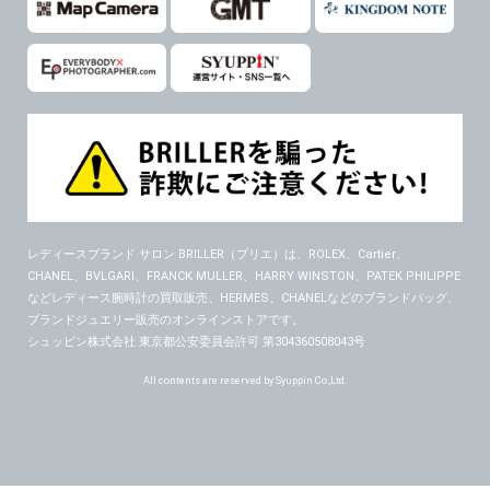
レディースブランド サロン BRILLER（ブリエ）
は、ROLEX、Cartier、
CHANEL、BVLGARI、FRANCK MULLER、HARRY WINSTON、PATEK PHILIPPE
などレディース腕時計の買取販売、HERMES、CHANELなどのブランドバッグ、
ブランドジュエリー販売のオンラインストアです。
シュッピン株式会社 東京都公安委員会許可 第304360508043号
All contents are reserved by Syuppin Co.,Ltd.