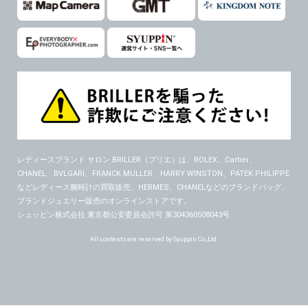
レディースブランド サロン BRILLER（ブリエ）
は、ROLEX、Cartier、
CHANEL、BVLGARI、FRANCK MULLER、HARRY WINSTON、PATEK PHILIPPE
などレディース腕時計の買取販売、HERMES、CHANELなどのブランドバッグ、
ブランドジュエリー販売のオンラインストアです。
シュッピン株式会社 東京都公安委員会許可 第304360508043号
All contents are reserved by Syuppin Co.,Ltd.