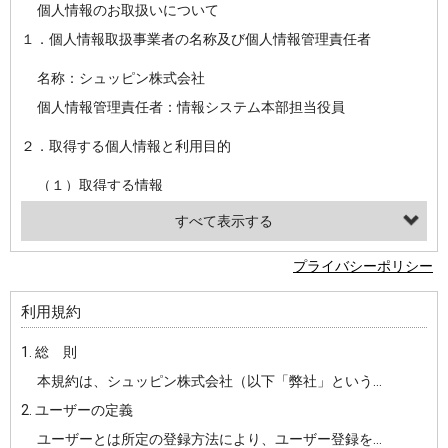
個人情報のお取扱いについて
１．個人情報取扱事業者の名称及び個人情報管理責任者
名称：シュッピン株式会社
個人情報管理責任者：情報システム本部担当役員
２．取得する個人情報と利用目的
（１）取得する情報
【シュッピン会員共通でご登録いただく情報】
・必須登録：氏名、生年月日、性別、住所、電話番号、メールアドレス、パスワード
プライバシーポリシー
・任意登録：ニックネーム、プロフィール画像、希望するメールマガジンの種類
利用規約
【当社サービスをご利用時に当社が取得またはご提供いただく情報】
1. 総 則
・お支払いやお振込みに関わる情報（クレジットカード・銀行口座・電子マネー等の決済時にご提供いただいた情報）
本規約は、シュッピン株式会社（以下「弊社」という）が主催・運営するインターネット上のWebサイト『mapcamera.com』（以下「本サイト」という）及び本サイトを通じて提供されるサービス（以下「本サービス」といいます）をご利用いただく際の、ユーザーと弊社間の一切の関係に適用されます。
・法律上の要請等により、本人確認を行うための本人確認書類（運転免許証、健康保険証、住民票の写し等）、および当該書類に含まれる情報
2. ユーザーの定義
・EVERYBODY×PHOTOGRAPHER.comのご利用に伴いご登録いただいた、広範囲設定をご希望される住所※、投稿時にご提供いただいた撮影機材や機材の設定等に関する情報、および画像データとその画像データに含まれる情報
ユーザーとは所定の登録方法により、ユーザー登録をしていただいた方をいいます。
・当社サービスのご利用履歴