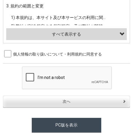
3. 規約の範囲と変更
・当社ウェブサイト・サービス内のクッキー情報
1) 本規約は、本サイト及び本サービスの利用に関し、弊社及び全てのユーザーに適用されます。>
【外部サービスアカウントを利用される場合】
2) 弊社が別途規定する個別規定、及び弊社が随時本サイト内に掲示またはユーザーに対し通知する追加規定は、本規約の一部を構成します。本規約と個別規定及び追加規定が異なる場合は、個別規定及び追加規定が優先するものとします。
会員登録時にソーシャルネットワーキングサービス等の外部サービスとの連携を許可した場合には、その許可の際にご同意いただいた内容に基づき、当該外部サービスでユーザーが利用するIDおよび当該外部サービスのプライバシー設定によりお客様が当社に開示を認めた情報について取得いたします
3) 弊社はユーザーの承諾を得ることなく、本規約を変更できるものとし、ユーザーはこれを承諾するものとします。弊社が本規約を変更した場合は、本サイト内に掲示またはユーザーに対し通知するものとし、その後にユーザーが本サイト又は本サービスを利用された場合には、変更後の本規約を承諾したものとみなされます。
（２）利用目的
4. ユーザーの登録内容について
個人情報の取り扱いについて・利用規約に同意する
・当社物品販売、古物買取事業および個人・法人の売買仲介業に伴うご案内、契約、申し込み処理、請求収納、商品・サービスの提供、品質管理、アフターサービスの提供、加工サービスの提供、ポイント管理、商品・サービスの改善のため
1) ユーザーは、本サイトの利用に際し、ユーザー本人のユーザーID、パスワード、メールアドレス及び弊社が指定する個人情報などを、ユーザー自身の責任において登録するものとします。ユーザーは登録したこれらの情報を、責任を持って厳重に管理し、第三者に譲渡、貸与等を行なわないものとします。ユーザーのユーザーID及びパスワードを利用して行われた行為は、ユーザー自身の行為とみなされるものとします。
・メールマガジンの配信、および当社が提供する商品・サービスについてのアンケート実施のため
2) ユーザーが本サイト内で第三者のユーザーID、パスワード、メールアドレス及びこれに伴う個人情報を知り得た場合には、速やかに弊社に届け出るものとします。
・EVERYBODY×PHOTOGRAPHER.comのフォトシェアリングサービス運営のため
3) 弊社は一年以上に亘って使用がないユーザーIDとこれに伴う個人情報を抹消することができるものとします。
・上記の他、会員の利便性を図ることを目的とした総合的なサービスを提供するため
4) ユーザーID、パスワード、メールアドレス及びこれに伴う個人情報の管理不十分、使用上の過誤、第三者の使用などによる損害の責任は、ユーザーが負うものとし、弊社は一切責任を負いません。
３．個人情報の第三者提供と委託
5. 登録事項
当社は、以下のいずれかの場合を除いて、個人データを同意いただいた範囲を超えて利用したり第三者に提供したりいたしません。
1) ユーザーは、メールアドレスその他の登録事項に変更が生じた場合、直ちに弊社所定の変更手続きを行なうものとします。
2) 弊社はユーザーの入会申込により知り得た情報、またはユーザーが本サイト及び本サービスを利用する過程において、弊社が知り得た情報に関し、以下の項目に該当する場合に利用することができるものとします。
(1)ご本人の同意がある場合。なお第三者に提供する場合には原則として、機密保持、再提供の禁止、お客様からのお申し出により利用を停止することを契約の条件といたします。
PC版を表示
(2)法令等により開示を求められた場合。
(1) 統計した情報のみを開示し、ユーザーの個人情報を表示しない場合。