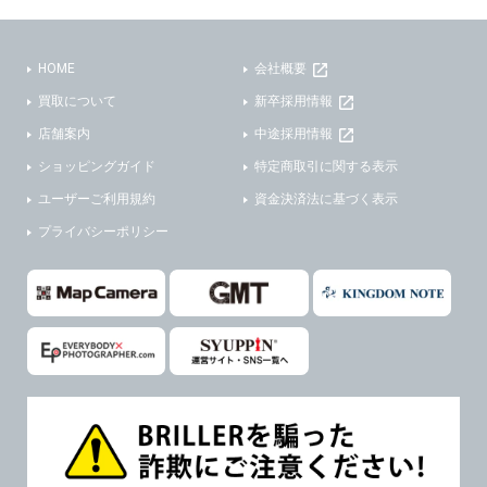
(3)ご本人または公衆の生命、身体又は財産の保護のために必要がある場合であって、本人の同意を得ることが困難であるとき。
(2) ユーザーから寄せられた情報を、ユーザーの個人情報を表示せずに開示する場合。
(4)国の機関若しくは地方公共団体又はその委託を受けた者が法令の定める事務を遂行することに対して協力する必要がある場合であって、本人の同意を得ることにより当該事務の遂行に支障を及ぼすおそれがあるとき。
(3) ユーザーが個人情報の開示について同意している場合。
HOME
会社概要
(5)業務を円滑に進めるために、外部業者に個人データの一部又は全部の処理を委託する場合（ただし、委託する場合は委託した個人データの安全管理が図られるように、委託先に対する必要かつ適切な監督を行ないます）。
(4) 法令により開示が求められた場合。
買取について
新卒採用情報
(5) 弊社で取り扱う商品またはサービスに関する案内や情報提供（郵便、電子メール等によるダイレクトメールなど）を行なう場合。
４．ご提供の任意性
店舗案内
中途採用情報
(6) 弊社が利用目的を示してユーザーから取得した情報を、その利用目的の範囲内で利用する場合。
ショッピングガイド
特定商取引に関する表示
当社への個人情報の提供はお客様の任意ですが、必要な個人情報をご提供いただけない場合、当社のサービス等が利用できない場合がありますのでご了承下さい。
6. 情報の提供
ユーザーご利用規約
資金決済法に基づく表示
５．ご本人が容易に知覚できない方法による個人情報の取得
1)弊社は、各ユーザーに対し、当該ユーザーの購入商品の情報、及び弊社の特価商品の情報等、ユーザーに有益かつ便利な情報を提供するものとし、ユーザーはこれに同意するものとします。
プライバシーポリシー
当社ホームページでは、利用者が当社ホームページに再訪問される際、より便利に当社ホームページを閲覧・利用していただくためにクッキーを使用する場合があります。
2)メールマガジンについて
また利用者の統計的分析のため、または掲載された広告にクッキーを使用する場合があります。
ユーザーは、本サイトのメールマガジンの購読に際し、ユーザー本人の責任においてメールマガジン購読の登録をするものとします。
６．個人情報に関するお問合せ対応
フォームにて入力されたメールアドレスに、本サイトのお知らせをメールにてお送りさせていただきます。
本サイトからのメールの受け取りを希望されない場合は、下記リンクから設定の変更を行ってください。
(1)当社は、当社の保有する個人データに関し、ご本人から利用目的の通知，開示，内容の訂正，追加又は削除，利用の停止，消去及び第三者への提供の停止の請求などがあれば、ご本人の確認をさせていただいた上で、速やかに対応します。また当社の個人情報の取り扱いに関するご質問、ご相談にも対応いたします。尚、シュッピン会員のお客様は、当社が保有する個人データの削除を要求する権利があります。
本サイト会員のお客様は
こちら
※個人情報の開示請求には手数料として800円(税別)をご本人様にご負担いただいております。
※設定変更前にログインする必要があります。
(2)当社の個人情報に関するお問合せは、以下の窓口で承ります。お問合せの内容により必要な書類提出や質問へのご回答をお願いすることがあります。
メールマガジン会員のお客様は
こちら
シュッピン株式会社 個人情報相談窓口