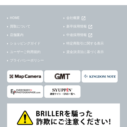
(3)ご本人または公衆の生命、身体又は財産の保護のために必要がある場合であって、本人の同意を得ることが困難であるとき。
(2) ユーザーから寄せられた情報を、ユーザーの個人情報を表示せずに開示する場合。
(4)国の機関若しくは地方公共団体又はその委託を受けた者が法令の定める事務を遂行することに対して協力する必要がある場合であって、本人の同意を得ることにより当該事務の遂行に支障を及ぼすおそれがあるとき。
(3) ユーザーが個人情報の開示について同意している場合。
HOME
会社概要
(5)業務を円滑に進めるために、外部業者に個人データの一部又は全部の処理を委託する場合（ただし、委託する場合は委託した個人データの安全管理が図られるように、委託先に対する必要かつ適切な監督を行ないます）。
(4) 法令により開示が求められた場合。
買取について
新卒採用情報
(5) 弊社で取り扱う商品またはサービスに関する案内や情報提供（郵便、電子メール等によるダイレクトメールなど）を行なう場合。
４．ご提供の任意性
店舗案内
中途採用情報
(6) 弊社が利用目的を示してユーザーから取得した情報を、その利用目的の範囲内で利用する場合。
ショッピングガイド
特定商取引に関する表示
当社への個人情報の提供はお客様の任意ですが、必要な個人情報をご提供いただけない場合、当社のサービス等が利用できない場合がありますのでご了承下さい。
6. 情報の提供
ユーザーご利用規約
資金決済法に基づく表示
５．ご本人が容易に知覚できない方法による個人情報の取得
1)弊社は、各ユーザーに対し、当該ユーザーの購入商品の情報、及び弊社の特価商品の情報等、ユーザーに有益かつ便利な情報を提供するものとし、ユーザーはこれに同意するものとします。
プライバシーポリシー
当社ホームページでは、利用者が当社ホームページに再訪問される際、より便利に当社ホームページを閲覧・利用していただくためにクッキーを使用する場合があります。
2)メールマガジンについて
また利用者の統計的分析のため、または掲載された広告にクッキーを使用する場合があります。
ユーザーは、本サイトのメールマガジンの購読に際し、ユーザー本人の責任においてメールマガジン購読の登録をするものとします。
６．個人情報に関するお問合せ対応
フォームにて入力されたメールアドレスに、本サイトのお知らせをメールにてお送りさせていただきます。
本サイトからのメールの受け取りを希望されない場合は、下記リンクから設定の変更を行ってください。
(1)当社は、当社の保有する個人データに関し、ご本人から利用目的の通知，開示，内容の訂正，追加又は削除，利用の停止，消去及び第三者への提供の停止の請求などがあれば、ご本人の確認をさせていただいた上で、速やかに対応します。また当社の個人情報の取り扱いに関するご質問、ご相談にも対応いたします。尚、シュッピン会員のお客様は、当社が保有する個人データの削除を要求する権利があります。
本サイト会員のお客様は
こちら
※個人情報の開示請求には手数料として800円(税別)をご本人様にご負担いただいております。
※設定変更前にログインする必要があります。
(2)当社の個人情報に関するお問合せは、以下の窓口で承ります。お問合せの内容により必要な書類提出や質問へのご回答をお願いすることがあります。
メールマガジン会員のお客様は
こちら
シュッピン株式会社 個人情報相談窓口