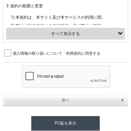
3. 規約の範囲と変更
・当社ウェブサイト・サービス内のクッキー情報
1) 本規約は、本サイト及び本サービスの利用に関し、弊社及び全てのユーザーに適用されます。>
【外部サービスアカウントを利用される場合】
2) 弊社が別途規定する個別規定、及び弊社が随時本サイト内に掲示またはユーザーに対し通知する追加規定は、本規約の一部を構成します。本規約と個別規定及び追加規定が異なる場合は、個別規定及び追加規定が優先するものとします。
会員登録時にソーシャルネットワーキングサービス等の外部サービスとの連携を許可した場合には、その許可の際にご同意いただいた内容に基づき、当該外部サービスでユーザーが利用するIDおよび当該外部サービスのプライバシー設定によりお客様が当社に開示を認めた情報について取得いたします
3) 弊社はユーザーの承諾を得ることなく、本規約を変更できるものとし、ユーザーはこれを承諾するものとします。弊社が本規約を変更した場合は、本サイト内に掲示またはユーザーに対し通知するものとし、その後にユーザーが本サイト又は本サービスを利用された場合には、変更後の本規約を承諾したものとみなされます。
（２）利用目的
4. ユーザーの登録内容について
個人情報の取り扱いについて・利用規約に同意する
・当社物品販売、古物買取事業および個人・法人の売買仲介業に伴うご案内、契約、申し込み処理、請求収納、商品・サービスの提供、品質管理、アフターサービスの提供、加工サービスの提供、ポイント管理、商品・サービスの改善のため
1) ユーザーは、本サイトの利用に際し、ユーザー本人のユーザーID、パスワード、メールアドレス及び弊社が指定する個人情報などを、ユーザー自身の責任において登録するものとします。ユーザーは登録したこれらの情報を、責任を持って厳重に管理し、第三者に譲渡、貸与等を行なわないものとします。ユーザーのユーザーID及びパスワードを利用して行われた行為は、ユーザー自身の行為とみなされるものとします。
・メールマガジンの配信、および当社が提供する商品・サービスについてのアンケート実施のため
2) ユーザーが本サイト内で第三者のユーザーID、パスワード、メールアドレス及びこれに伴う個人情報を知り得た場合には、速やかに弊社に届け出るものとします。
・EVERYBODY×PHOTOGRAPHER.comのフォトシェアリングサービス運営のため
3) 弊社は一年以上に亘って使用がないユーザーIDとこれに伴う個人情報を抹消することができるものとします。
・上記の他、会員の利便性を図ることを目的とした総合的なサービスを提供するため
4) ユーザーID、パスワード、メールアドレス及びこれに伴う個人情報の管理不十分、使用上の過誤、第三者の使用などによる損害の責任は、ユーザーが負うものとし、弊社は一切責任を負いません。
３．個人情報の第三者提供と委託
5. 登録事項
当社は、以下のいずれかの場合を除いて、個人データを同意いただいた範囲を超えて利用したり第三者に提供したりいたしません。
1) ユーザーは、メールアドレスその他の登録事項に変更が生じた場合、直ちに弊社所定の変更手続きを行なうものとします。
2) 弊社はユーザーの入会申込により知り得た情報、またはユーザーが本サイト及び本サービスを利用する過程において、弊社が知り得た情報に関し、以下の項目に該当する場合に利用することができるものとします。
(1)ご本人の同意がある場合。なお第三者に提供する場合には原則として、機密保持、再提供の禁止、お客様からのお申し出により利用を停止することを契約の条件といたします。
PC版を表示
(2)法令等により開示を求められた場合。
(1) 統計した情報のみを開示し、ユーザーの個人情報を表示しない場合。