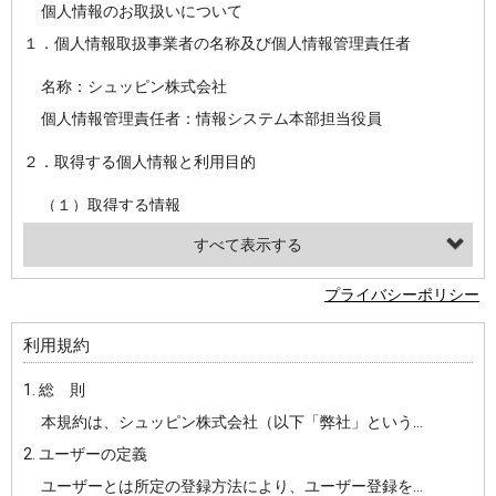
個人情報のお取扱いについて
１．個人情報取扱事業者の名称及び個人情報管理責任者
名称：シュッピン株式会社
個人情報管理責任者：情報システム本部担当役員
２．取得する個人情報と利用目的
（１）取得する情報
【シュッピン会員共通でご登録いただく情報】
・必須登録：氏名、生年月日、性別、住所、電話番号、メールアドレス、パスワード
プライバシーポリシー
・任意登録：ニックネーム、プロフィール画像、希望するメールマガジンの種類
利用規約
【当社サービスをご利用時に当社が取得またはご提供いただく情報】
1. 総 則
・お支払いやお振込みに関わる情報（クレジットカード・銀行口座・電子マネー等の決済時にご提供いただいた情報）
本規約は、シュッピン株式会社（以下「弊社」という）が主催・運営するインターネット上のWebサイト『mapcamera.com』（以下「本サイト」という）及び本サイトを通じて提供されるサービス（以下「本サービス」といいます）をご利用いただく際の、ユーザーと弊社間の一切の関係に適用されます。
・法律上の要請等により、本人確認を行うための本人確認書類（運転免許証、健康保険証、住民票の写し等）、および当該書類に含まれる情報
2. ユーザーの定義
・EVERYBODY×PHOTOGRAPHER.comのご利用に伴いご登録いただいた、広範囲設定をご希望される住所※、投稿時にご提供いただいた撮影機材や機材の設定等に関する情報、および画像データとその画像データに含まれる情報
ユーザーとは所定の登録方法により、ユーザー登録をしていただいた方をいいます。
・当社サービスのご利用履歴