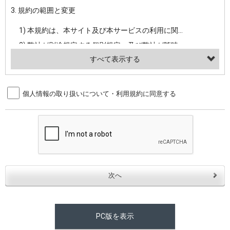
3. 規約の範囲と変更
・当社ウェブサイト・サービス内のクッキー情報
1) 本規約は、本サイト及び本サービスの利用に関し、弊社及び全てのユーザーに適用されます。>
【外部サービスアカウントを利用される場合】
2) 弊社が別途規定する個別規定、及び弊社が随時本サイト内に掲示またはユーザーに対し通知する追加規定は、本規約の一部を構成します。本規約と個別規定及び追加規定が異なる場合は、個別規定及び追加規定が優先するものとします。
会員登録時にソーシャルネットワーキングサービス等の外部サービスとの連携を許可した場合には、その許可の際にご同意いただいた内容に基づき、当該外部サービスでユーザーが利用するIDおよび当該外部サービスのプライバシー設定によりお客様が当社に開示を認めた情報について取得いたします
3) 弊社はユーザーの承諾を得ることなく、本規約を変更できるものとし、ユーザーはこれを承諾するものとします。弊社が本規約を変更した場合は、本サイト内に掲示またはユーザーに対し通知するものとし、その後にユーザーが本サイト又は本サービスを利用された場合には、変更後の本規約を承諾したものとみなされます。
（２）利用目的
4. ユーザーの登録内容について
個人情報の取り扱いについて・利用規約に同意する
・当社物品販売、古物買取事業および個人・法人の売買仲介業に伴うご案内、契約、申し込み処理、請求収納、商品・サービスの提供、品質管理、アフターサービスの提供、加工サービスの提供、ポイント管理、商品・サービスの改善のため
1) ユーザーは、本サイトの利用に際し、ユーザー本人のユーザーID、パスワード、メールアドレス及び弊社が指定する個人情報などを、ユーザー自身の責任において登録するものとします。ユーザーは登録したこれらの情報を、責任を持って厳重に管理し、第三者に譲渡、貸与等を行なわないものとします。ユーザーのユーザーID及びパスワードを利用して行われた行為は、ユーザー自身の行為とみなされるものとします。
・メールマガジンの配信、および当社が提供する商品・サービスについてのアンケート実施のため
2) ユーザーが本サイト内で第三者のユーザーID、パスワード、メールアドレス及びこれに伴う個人情報を知り得た場合には、速やかに弊社に届け出るものとします。
・EVERYBODY×PHOTOGRAPHER.comのフォトシェアリングサービス運営のため
3) 弊社は一年以上に亘って使用がないユーザーIDとこれに伴う個人情報を抹消することができるものとします。
・上記の他、会員の利便性を図ることを目的とした総合的なサービスを提供するため
4) ユーザーID、パスワード、メールアドレス及びこれに伴う個人情報の管理不十分、使用上の過誤、第三者の使用などによる損害の責任は、ユーザーが負うものとし、弊社は一切責任を負いません。
３．個人情報の第三者提供と委託
5. 登録事項
当社は、以下のいずれかの場合を除いて、個人データを同意いただいた範囲を超えて利用したり第三者に提供したりいたしません。
1) ユーザーは、メールアドレスその他の登録事項に変更が生じた場合、直ちに弊社所定の変更手続きを行なうものとします。
2) 弊社はユーザーの入会申込により知り得た情報、またはユーザーが本サイト及び本サービスを利用する過程において、弊社が知り得た情報に関し、以下の項目に該当する場合に利用することができるものとします。
(1)ご本人の同意がある場合。なお第三者に提供する場合には原則として、機密保持、再提供の禁止、お客様からのお申し出により利用を停止することを契約の条件といたします。
PC版を表示
(2)法令等により開示を求められた場合。
(1) 統計した情報のみを開示し、ユーザーの個人情報を表示しない場合。