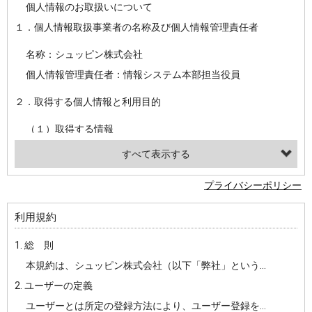
個人情報のお取扱いについて
１．個人情報取扱事業者の名称及び個人情報管理責任者
名称：シュッピン株式会社
個人情報管理責任者：情報システム本部担当役員
２．取得する個人情報と利用目的
（１）取得する情報
【シュッピン会員共通でご登録いただく情報】
・必須登録：氏名、生年月日、性別、住所、電話番号、メールアドレス、パスワード
プライバシーポリシー
・任意登録：ニックネーム、プロフィール画像、希望するメールマガジンの種類
利用規約
【当社サービスをご利用時に当社が取得またはご提供いただく情報】
1. 総 則
・お支払いやお振込みに関わる情報（クレジットカード・銀行口座・電子マネー等の決済時にご提供いただいた情報）
本規約は、シュッピン株式会社（以下「弊社」という）が主催・運営するインターネット上のWebサイト『mapcamera.com』（以下「本サイト」という）及び本サイトを通じて提供されるサービス（以下「本サービス」といいます）をご利用いただく際の、ユーザーと弊社間の一切の関係に適用されます。
・法律上の要請等により、本人確認を行うための本人確認書類（運転免許証、健康保険証、住民票の写し等）、および当該書類に含まれる情報
2. ユーザーの定義
・EVERYBODY×PHOTOGRAPHER.comのご利用に伴いご登録いただいた、広範囲設定をご希望される住所※、投稿時にご提供いただいた撮影機材や機材の設定等に関する情報、および画像データとその画像データに含まれる情報
ユーザーとは所定の登録方法により、ユーザー登録をしていただいた方をいいます。
・当社サービスのご利用履歴