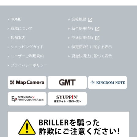
(3)ご本人または公衆の生命、身体又は財産の保護のために必要がある場合であって、本人の同意を得ることが困難であるとき。
(2) ユーザーから寄せられた情報を、ユーザーの個人情報を表示せずに開示する場合。
(4)国の機関若しくは地方公共団体又はその委託を受けた者が法令の定める事務を遂行することに対して協力する必要がある場合であって、本人の同意を得ることにより当該事務の遂行に支障を及ぼすおそれがあるとき。
(3) ユーザーが個人情報の開示について同意している場合。
HOME
会社概要
(5)業務を円滑に進めるために、外部業者に個人データの一部又は全部の処理を委託する場合（ただし、委託する場合は委託した個人データの安全管理が図られるように、委託先に対する必要かつ適切な監督を行ないます）。
(4) 法令により開示が求められた場合。
買取について
新卒採用情報
(5) 弊社で取り扱う商品またはサービスに関する案内や情報提供（郵便、電子メール等によるダイレクトメールなど）を行なう場合。
４．ご提供の任意性
店舗案内
中途採用情報
(6) 弊社が利用目的を示してユーザーから取得した情報を、その利用目的の範囲内で利用する場合。
ショッピングガイド
特定商取引に関する表示
当社への個人情報の提供はお客様の任意ですが、必要な個人情報をご提供いただけない場合、当社のサービス等が利用できない場合がありますのでご了承下さい。
6. 情報の提供
ユーザーご利用規約
資金決済法に基づく表示
５．ご本人が容易に知覚できない方法による個人情報の取得
1)弊社は、各ユーザーに対し、当該ユーザーの購入商品の情報、及び弊社の特価商品の情報等、ユーザーに有益かつ便利な情報を提供するものとし、ユーザーはこれに同意するものとします。
プライバシーポリシー
当社ホームページでは、利用者が当社ホームページに再訪問される際、より便利に当社ホームページを閲覧・利用していただくためにクッキーを使用する場合があります。
2)メールマガジンについて
また利用者の統計的分析のため、または掲載された広告にクッキーを使用する場合があります。
ユーザーは、本サイトのメールマガジンの購読に際し、ユーザー本人の責任においてメールマガジン購読の登録をするものとします。
６．個人情報に関するお問合せ対応
フォームにて入力されたメールアドレスに、本サイトのお知らせをメールにてお送りさせていただきます。
本サイトからのメールの受け取りを希望されない場合は、下記リンクから設定の変更を行ってください。
(1)当社は、当社の保有する個人データに関し、ご本人から利用目的の通知，開示，内容の訂正，追加又は削除，利用の停止，消去及び第三者への提供の停止の請求などがあれば、ご本人の確認をさせていただいた上で、速やかに対応します。また当社の個人情報の取り扱いに関するご質問、ご相談にも対応いたします。尚、シュッピン会員のお客様は、当社が保有する個人データの削除を要求する権利があります。
本サイト会員のお客様は
こちら
※個人情報の開示請求には手数料として800円(税別)をご本人様にご負担いただいております。
※設定変更前にログインする必要があります。
(2)当社の個人情報に関するお問合せは、以下の窓口で承ります。お問合せの内容により必要な書類提出や質問へのご回答をお願いすることがあります。
メールマガジン会員のお客様は
こちら
シュッピン株式会社 個人情報相談窓口