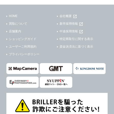
(3)ご本人または公衆の生命、身体又は財産の保護のために必要がある場合であって、本人の同意を得ることが困難であるとき。
(2) ユーザーから寄せられた情報を、ユーザーの個人情報を表示せずに開示する場合。
(4)国の機関若しくは地方公共団体又はその委託を受けた者が法令の定める事務を遂行することに対して協力する必要がある場合であって、本人の同意を得ることにより当該事務の遂行に支障を及ぼすおそれがあるとき。
(3) ユーザーが個人情報の開示について同意している場合。
HOME
会社概要
(5)業務を円滑に進めるために、外部業者に個人データの一部又は全部の処理を委託する場合（ただし、委託する場合は委託した個人データの安全管理が図られるように、委託先に対する必要かつ適切な監督を行ないます）。
(4) 法令により開示が求められた場合。
買取について
新卒採用情報
(5) 弊社で取り扱う商品またはサービスに関する案内や情報提供（郵便、電子メール等によるダイレクトメールなど）を行なう場合。
４．ご提供の任意性
店舗案内
中途採用情報
(6) 弊社が利用目的を示してユーザーから取得した情報を、その利用目的の範囲内で利用する場合。
ショッピングガイド
特定商取引に関する表示
当社への個人情報の提供はお客様の任意ですが、必要な個人情報をご提供いただけない場合、当社のサービス等が利用できない場合がありますのでご了承下さい。
6. 情報の提供
ユーザーご利用規約
資金決済法に基づく表示
５．ご本人が容易に知覚できない方法による個人情報の取得
1)弊社は、各ユーザーに対し、当該ユーザーの購入商品の情報、及び弊社の特価商品の情報等、ユーザーに有益かつ便利な情報を提供するものとし、ユーザーはこれに同意するものとします。
プライバシーポリシー
当社ホームページでは、利用者が当社ホームページに再訪問される際、より便利に当社ホームページを閲覧・利用していただくためにクッキーを使用する場合があります。
2)メールマガジンについて
また利用者の統計的分析のため、または掲載された広告にクッキーを使用する場合があります。
ユーザーは、本サイトのメールマガジンの購読に際し、ユーザー本人の責任においてメールマガジン購読の登録をするものとします。
６．個人情報に関するお問合せ対応
フォームにて入力されたメールアドレスに、本サイトのお知らせをメールにてお送りさせていただきます。
本サイトからのメールの受け取りを希望されない場合は、下記リンクから設定の変更を行ってください。
(1)当社は、当社の保有する個人データに関し、ご本人から利用目的の通知，開示，内容の訂正，追加又は削除，利用の停止，消去及び第三者への提供の停止の請求などがあれば、ご本人の確認をさせていただいた上で、速やかに対応します。また当社の個人情報の取り扱いに関するご質問、ご相談にも対応いたします。尚、シュッピン会員のお客様は、当社が保有する個人データの削除を要求する権利があります。
本サイト会員のお客様は
こちら
※個人情報の開示請求には手数料として800円(税別)をご本人様にご負担いただいております。
※設定変更前にログインする必要があります。
(2)当社の個人情報に関するお問合せは、以下の窓口で承ります。お問合せの内容により必要な書類提出や質問へのご回答をお願いすることがあります。
メールマガジン会員のお客様は
こちら
シュッピン株式会社 個人情報相談窓口