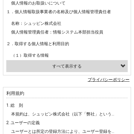
個人情報のお取扱いについて
１．個人情報取扱事業者の名称及び個人情報管理責任者
名称：シュッピン株式会社
個人情報管理責任者：情報システム本部担当役員
２．取得する個人情報と利用目的
（１）取得する情報
【シュッピン会員共通でご登録いただく情報】
・必須登録：氏名、生年月日、性別、住所、電話番号、メールアドレス、パスワード
プライバシーポリシー
・任意登録：ニックネーム、プロフィール画像、希望するメールマガジンの種類
利用規約
【当社サービスをご利用時に当社が取得またはご提供いただく情報】
1. 総 則
・お支払いやお振込みに関わる情報（クレジットカード・銀行口座・電子マネー等の決済時にご提供いただいた情報）
本規約は、シュッピン株式会社（以下「弊社」という）が主催・運営するインターネット上のWebサイト『mapcamera.com』（以下「本サイト」という）及び本サイトを通じて提供されるサービス（以下「本サービス」といいます）をご利用いただく際の、ユーザーと弊社間の一切の関係に適用されます。
・法律上の要請等により、本人確認を行うための本人確認書類（運転免許証、健康保険証、住民票の写し等）、および当該書類に含まれる情報
2. ユーザーの定義
・EVERYBODY×PHOTOGRAPHER.comのご利用に伴いご登録いただいた、広範囲設定をご希望される住所※、投稿時にご提供いただいた撮影機材や機材の設定等に関する情報、および画像データとその画像データに含まれる情報
ユーザーとは所定の登録方法により、ユーザー登録をしていただいた方をいいます。
・当社サービスのご利用履歴