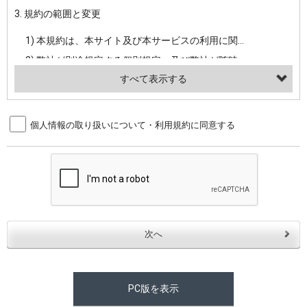
3. 規約の範囲と変更
・当社ウェブサイト・サービス内のクッキー情報
1) 本規約は、本サイト及び本サービスの利用に関し、弊社及び全てのユーザーに適用されます。>
【外部サービスアカウントを利用される場合】
2) 弊社が別途規定する個別規定、及び弊社が随時本サイト内に掲示またはユーザーに対し通知する追加規定は、本規約の一部を構成します。本規約と個別規定及び追加規定が異なる場合は、個別規定及び追加規定が優先するものとします。
会員登録時にソーシャルネットワーキングサービス等の外部サービスとの連携を許可した場合には、その許可の際にご同意いただいた内容に基づき、当該外部サービスでユーザーが利用するIDおよび当該外部サービスのプライバシー設定によりお客様が当社に開示を認めた情報について取得いたします
3) 弊社はユーザーの承諾を得ることなく、本規約を変更できるものとし、ユーザーはこれを承諾するものとします。弊社が本規約を変更した場合は、本サイト内に掲示またはユーザーに対し通知するものとし、その後にユーザーが本サイト又は本サービスを利用された場合には、変更後の本規約を承諾したものとみなされます。
（２）利用目的
4. ユーザーの登録内容について
個人情報の取り扱いについて・利用規約に同意する
・当社物品販売、古物買取事業および個人・法人の売買仲介業に伴うご案内、契約、申し込み処理、請求収納、商品・サービスの提供、品質管理、アフターサービスの提供、加工サービスの提供、ポイント管理、商品・サービスの改善のため
1) ユーザーは、本サイトの利用に際し、ユーザー本人のユーザーID、パスワード、メールアドレス及び弊社が指定する個人情報などを、ユーザー自身の責任において登録するものとします。ユーザーは登録したこれらの情報を、責任を持って厳重に管理し、第三者に譲渡、貸与等を行なわないものとします。ユーザーのユーザーID及びパスワードを利用して行われた行為は、ユーザー自身の行為とみなされるものとします。
・メールマガジンの配信、および当社が提供する商品・サービスについてのアンケート実施のため
2) ユーザーが本サイト内で第三者のユーザーID、パスワード、メールアドレス及びこれに伴う個人情報を知り得た場合には、速やかに弊社に届け出るものとします。
・EVERYBODY×PHOTOGRAPHER.comのフォトシェアリングサービス運営のため
3) 弊社は一年以上に亘って使用がないユーザーIDとこれに伴う個人情報を抹消することができるものとします。
・上記の他、会員の利便性を図ることを目的とした総合的なサービスを提供するため
4) ユーザーID、パスワード、メールアドレス及びこれに伴う個人情報の管理不十分、使用上の過誤、第三者の使用などによる損害の責任は、ユーザーが負うものとし、弊社は一切責任を負いません。
３．個人情報の第三者提供と委託
5. 登録事項
当社は、以下のいずれかの場合を除いて、個人データを同意いただいた範囲を超えて利用したり第三者に提供したりいたしません。
1) ユーザーは、メールアドレスその他の登録事項に変更が生じた場合、直ちに弊社所定の変更手続きを行なうものとします。
2) 弊社はユーザーの入会申込により知り得た情報、またはユーザーが本サイト及び本サービスを利用する過程において、弊社が知り得た情報に関し、以下の項目に該当する場合に利用することができるものとします。
(1)ご本人の同意がある場合。なお第三者に提供する場合には原則として、機密保持、再提供の禁止、お客様からのお申し出により利用を停止することを契約の条件といたします。
PC版を表示
(2)法令等により開示を求められた場合。
(1) 統計した情報のみを開示し、ユーザーの個人情報を表示しない場合。