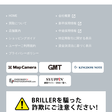
(3)ご本人または公衆の生命、身体又は財産の保護のために必要がある場合であって、本人の同意を得ることが困難であるとき。
(2) ユーザーから寄せられた情報を、ユーザーの個人情報を表示せずに開示する場合。
(4)国の機関若しくは地方公共団体又はその委託を受けた者が法令の定める事務を遂行することに対して協力する必要がある場合であって、本人の同意を得ることにより当該事務の遂行に支障を及ぼすおそれがあるとき。
(3) ユーザーが個人情報の開示について同意している場合。
HOME
会社概要
(5)業務を円滑に進めるために、外部業者に個人データの一部又は全部の処理を委託する場合（ただし、委託する場合は委託した個人データの安全管理が図られるように、委託先に対する必要かつ適切な監督を行ないます）。
(4) 法令により開示が求められた場合。
買取について
新卒採用情報
(5) 弊社で取り扱う商品またはサービスに関する案内や情報提供（郵便、電子メール等によるダイレクトメールなど）を行なう場合。
４．ご提供の任意性
店舗案内
中途採用情報
(6) 弊社が利用目的を示してユーザーから取得した情報を、その利用目的の範囲内で利用する場合。
ショッピングガイド
特定商取引に関する表示
当社への個人情報の提供はお客様の任意ですが、必要な個人情報をご提供いただけない場合、当社のサービス等が利用できない場合がありますのでご了承下さい。
6. 情報の提供
ユーザーご利用規約
資金決済法に基づく表示
５．ご本人が容易に知覚できない方法による個人情報の取得
1)弊社は、各ユーザーに対し、当該ユーザーの購入商品の情報、及び弊社の特価商品の情報等、ユーザーに有益かつ便利な情報を提供するものとし、ユーザーはこれに同意するものとします。
プライバシーポリシー
当社ホームページでは、利用者が当社ホームページに再訪問される際、より便利に当社ホームページを閲覧・利用していただくためにクッキーを使用する場合があります。
2)メールマガジンについて
また利用者の統計的分析のため、または掲載された広告にクッキーを使用する場合があります。
ユーザーは、本サイトのメールマガジンの購読に際し、ユーザー本人の責任においてメールマガジン購読の登録をするものとします。
６．個人情報に関するお問合せ対応
フォームにて入力されたメールアドレスに、本サイトのお知らせをメールにてお送りさせていただきます。
本サイトからのメールの受け取りを希望されない場合は、下記リンクから設定の変更を行ってください。
(1)当社は、当社の保有する個人データに関し、ご本人から利用目的の通知，開示，内容の訂正，追加又は削除，利用の停止，消去及び第三者への提供の停止の請求などがあれば、ご本人の確認をさせていただいた上で、速やかに対応します。また当社の個人情報の取り扱いに関するご質問、ご相談にも対応いたします。尚、シュッピン会員のお客様は、当社が保有する個人データの削除を要求する権利があります。
本サイト会員のお客様は
こちら
※個人情報の開示請求には手数料として800円(税別)をご本人様にご負担いただいております。
※設定変更前にログインする必要があります。
(2)当社の個人情報に関するお問合せは、以下の窓口で承ります。お問合せの内容により必要な書類提出や質問へのご回答をお願いすることがあります。
メールマガジン会員のお客様は
こちら
シュッピン株式会社 個人情報相談窓口