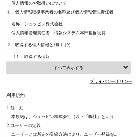
個人情報のお取扱いについて
１．個人情報取扱事業者の名称及び個人情報管理責任者
名称：シュッピン株式会社
個人情報管理責任者：情報システム本部担当役員
２．取得する個人情報と利用目的
（１）取得する情報
【シュッピン会員共通でご登録いただく情報】
・必須登録：氏名、生年月日、性別、住所、電話番号、メールアドレス、パスワード
プライバシーポリシー
・任意登録：ニックネーム、プロフィール画像、希望するメールマガジンの種類
利用規約
【当社サービスをご利用時に当社が取得またはご提供いただく情報】
1. 総 則
・お支払いやお振込みに関わる情報（クレジットカード・銀行口座・電子マネー等の決済時にご提供いただいた情報）
本規約は、シュッピン株式会社（以下「弊社」という）が主催・運営するインターネット上のWebサイト『mapcamera.com』（以下「本サイト」という）及び本サイトを通じて提供されるサービス（以下「本サービス」といいます）をご利用いただく際の、ユーザーと弊社間の一切の関係に適用されます。
・法律上の要請等により、本人確認を行うための本人確認書類（運転免許証、健康保険証、住民票の写し等）、および当該書類に含まれる情報
2. ユーザーの定義
・EVERYBODY×PHOTOGRAPHER.comのご利用に伴いご登録いただいた、広範囲設定をご希望される住所※、投稿時にご提供いただいた撮影機材や機材の設定等に関する情報、および画像データとその画像データに含まれる情報
ユーザーとは所定の登録方法により、ユーザー登録をしていただいた方をいいます。
・当社サービスのご利用履歴