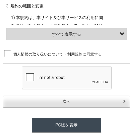
3. 規約の範囲と変更
・当社ウェブサイト・サービス内のクッキー情報
1) 本規約は、本サイト及び本サービスの利用に関し、弊社及び全てのユーザーに適用されます。>
【外部サービスアカウントを利用される場合】
2) 弊社が別途規定する個別規定、及び弊社が随時本サイト内に掲示またはユーザーに対し通知する追加規定は、本規約の一部を構成します。本規約と個別規定及び追加規定が異なる場合は、個別規定及び追加規定が優先するものとします。
会員登録時にソーシャルネットワーキングサービス等の外部サービスとの連携を許可した場合には、その許可の際にご同意いただいた内容に基づき、当該外部サービスでユーザーが利用するIDおよび当該外部サービスのプライバシー設定によりお客様が当社に開示を認めた情報について取得いたします
3) 弊社はユーザーの承諾を得ることなく、本規約を変更できるものとし、ユーザーはこれを承諾するものとします。弊社が本規約を変更した場合は、本サイト内に掲示またはユーザーに対し通知するものとし、その後にユーザーが本サイト又は本サービスを利用された場合には、変更後の本規約を承諾したものとみなされます。
（２）利用目的
4. ユーザーの登録内容について
個人情報の取り扱いについて・利用規約に同意する
・当社物品販売、古物買取事業および個人・法人の売買仲介業に伴うご案内、契約、申し込み処理、請求収納、商品・サービスの提供、品質管理、アフターサービスの提供、加工サービスの提供、ポイント管理、商品・サービスの改善のため
1) ユーザーは、本サイトの利用に際し、ユーザー本人のユーザーID、パスワード、メールアドレス及び弊社が指定する個人情報などを、ユーザー自身の責任において登録するものとします。ユーザーは登録したこれらの情報を、責任を持って厳重に管理し、第三者に譲渡、貸与等を行なわないものとします。ユーザーのユーザーID及びパスワードを利用して行われた行為は、ユーザー自身の行為とみなされるものとします。
・メールマガジンの配信、および当社が提供する商品・サービスについてのアンケート実施のため
2) ユーザーが本サイト内で第三者のユーザーID、パスワード、メールアドレス及びこれに伴う個人情報を知り得た場合には、速やかに弊社に届け出るものとします。
・EVERYBODY×PHOTOGRAPHER.comのフォトシェアリングサービス運営のため
3) 弊社は一年以上に亘って使用がないユーザーIDとこれに伴う個人情報を抹消することができるものとします。
・上記の他、会員の利便性を図ることを目的とした総合的なサービスを提供するため
4) ユーザーID、パスワード、メールアドレス及びこれに伴う個人情報の管理不十分、使用上の過誤、第三者の使用などによる損害の責任は、ユーザーが負うものとし、弊社は一切責任を負いません。
３．個人情報の第三者提供と委託
5. 登録事項
当社は、以下のいずれかの場合を除いて、個人データを同意いただいた範囲を超えて利用したり第三者に提供したりいたしません。
1) ユーザーは、メールアドレスその他の登録事項に変更が生じた場合、直ちに弊社所定の変更手続きを行なうものとします。
2) 弊社はユーザーの入会申込により知り得た情報、またはユーザーが本サイト及び本サービスを利用する過程において、弊社が知り得た情報に関し、以下の項目に該当する場合に利用することができるものとします。
(1)ご本人の同意がある場合。なお第三者に提供する場合には原則として、機密保持、再提供の禁止、お客様からのお申し出により利用を停止することを契約の条件といたします。
PC版を表示
(2)法令等により開示を求められた場合。
(1) 統計した情報のみを開示し、ユーザーの個人情報を表示しない場合。