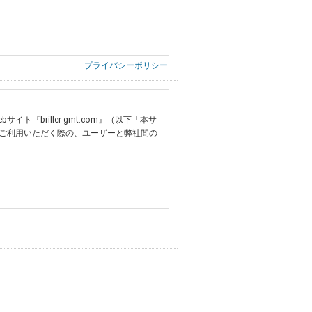
プライバシーポリシー
briller-gmt.com』（以下「本サ
ご利用いただく際の、ユーザーと弊社間の
提供いただいた情報）
票の写し等）、および当該書類に含まれる
ご希望される住所※、投稿時にご提供いただいた撮
する追加規定は、本規約の一部を構成しま
は、その許可の際にご同意いただいた内容
ます。
設定によりお客様が当社に開示を認めた情報
諾するものとします。弊社が本規約を変更し
イト又は本サービスを利用された場合に
理、請求収納、商品・サービスの提供、品