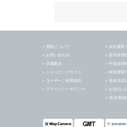
質管理、ア
4. ユーザ
・メールマ
1) ユーザ
・EVERYB
ーザー自身
・上記の他
等を行なわ
します。
３．個人情
2) ユーザ
当社は、以
に届け出る
買取について
会社概要
(1)ご本
3) 弊社は
止すること
お問い合わせ
新卒採用
4) ユーザ
(2)法令等
店舗案内
中途採用
は、ユーザ
(3)ご本人
ショッピングガイド
特定商取
(4)国の
5. 登録事項
ユーザーご利用規約
資金決済
本人の同意
1) ユーザ
プライバシーポリシー
お支払い
(5)業務
2) 弊社は
の安全管理
報に関し、
決済/配
(1) 統計
４．ご提供
(2) ユー
当社への個
ますのでご
(3) ユー