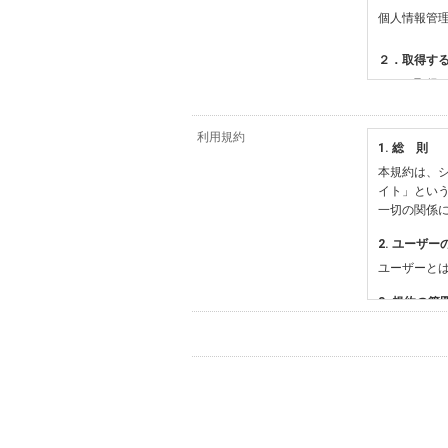
個人情報管
２．取得す
（１）取得
【シュッピ
・必須登録
利用規約
1. 総 則
・任意登録
本規約は、シ
【当社サー
イト」とい
・お支払い
一切の関係
・法律上の
情報
2. ユーザー
・EVERY
ユーザーと
影機材や機
・当社サー
3. 規約の範
・当社ウェ
1) 本規約
【外部サー
2) 弊社が
会員登録時
す。本規約
に基づき、
について取
3) 弊社は
た場合は、
（２）利用
は、変更後
・当社物品