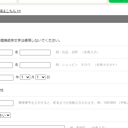
はこちら >>
名
例：出品 太郎 （全角入力）
名
例：シュッピン タロウ （全角カタカナ）
年
月
日
女性
郵便番号を入力すると、町名までが自動入力されます。例：100-0001 （半角
例：新宿区 （全角入力）