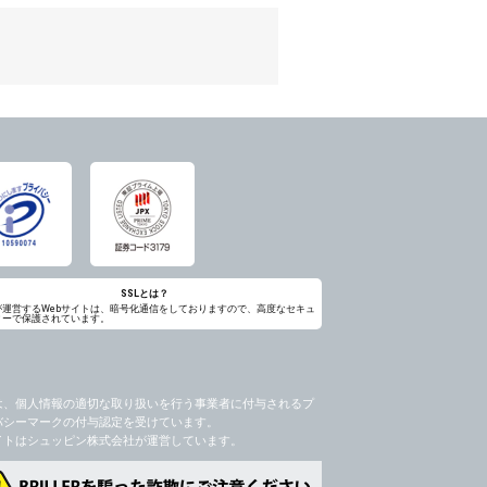
のため
め
レス及び弊社が指定する個人情報などを、ユ
持って厳重に管理し、第三者に譲渡、貸与
は、ユーザー自身の行為とみなされるものと
個人情報を知り得た場合には、速やかに弊社
第三者に提供したりいたしません。
禁止、お客様からのお申し出により利用を停
るものとします。
過誤、第三者の使用などによる損害の責任
意を得ることが困難であるとき。
に対して協力する必要がある場合であって、
SSLとは？
が運営するWebサイトは、暗号化通信をしておりますので、高度なセキュ
ィーで保護されています。
手続きを行なうものとします。
ただし、委託する場合は委託した個人データ
を利用する過程において、弊社が知り得た情
は、個人情報の適切な取り扱いを行う事業者に付与されるプ
バシーマークの付与認定を受けています。
社のサービス等が利用できない場合があり
イトはシュッピン株式会社が運営しています。