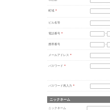
町域
*
ビル名等
電話番号
*
-
携帯番号
-
メールアドレス
*
パスワード
*
パスワード再入力
*
ニックネーム
ニックネーム