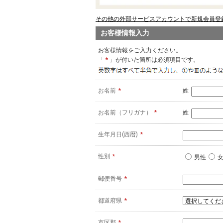
その他の外部サービスアカウントで新規会員登録
お客様情報入力
お客様情報をご入力ください。
「
*
」が付いた箇所は必須項目です。
お名前
*
姓
お名前（フリガナ）
*
姓
生年月日(西暦)
*
性別
*
男性
郵便番号
*
都道府県
*
市区郡
*