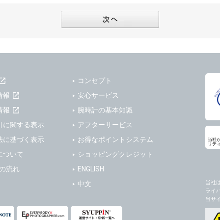
フターサービスの提供、加工サービスの提供、ポイント管理、商品・サービスの改善
ーの登録内容について
ガジンの配信、および当社が提供する商品・サービスについてのアンケート実施のた
ーは、本サイトの利用に際し、ユーザー本人のユーザーID、パスワード、メールアド
ODY×PHOTOGRAPHER.comのフォトシェアリングサービス運営のため
の責任において登録するものとします。ユーザーは登録したこれらの情報を、責任を
、会員の利便性を図ることを目的とした総合的なサービスを提供するため
ないものとします。ユーザーのユーザーID及びパスワードを利用して行われた行為
報の第三者提供と委託
ーが本サイト内で第三者のユーザーID、パスワード、メールアドレス及びこれに伴う
下のいずれかの場合を除いて、個人データを同意いただいた範囲を超えて利用したり
ものとします。
コンセプト
人の同意がある場合。なお第三者に提供する場合には原則として、機密保持、再提供の
一年以上に亘って使用がないユーザーIDとこれに伴う個人情報を抹消することができ
を契約の条件といたします。
情報
安心サービス
ーID、パスワード、メールアドレス及びこれに伴う個人情報の管理不十分、使用上の
により開示を求められた場合。
情報
腕時計の基本知識
ーが負うものとし、弊社は一切責任を負いません。
または公衆の生命、身体又は財産の保護のために必要がある場合であって、本人の同
引に関する表示
アフターサービス
機関若しくは地方公共団体又はその委託を受けた者が法令の定める事務を遂行すること
法に基づく表示
お得なポイントシステム
当社
を得ることにより当該事務の遂行に支障を及ぼすおそれがあるとき。
リテ
ーは、メールアドレスその他の登録事項に変更が生じた場合、直ちに弊社所定の変更
について
ショッピングクレジット
を円滑に進めるために、外部業者に個人データの一部又は全部の処理を委託する場合（
ユーザーの入会申込により知り得た情報、またはユーザーが本サイト及び本サービス
が図られるように、委託先に対する必要かつ適切な監督を行ないます）。
以下の項目に該当する場合に利用することができるものとします。
送の流れ
ENGLISH
した情報のみを開示し、ユーザーの個人情報を表示しない場合。
当社
中文
の任意性
ライ
ザーから寄せられた情報を、ユーザーの個人情報を表示せずに開示する場合。
人情報の提供はお客様の任意ですが、必要な個人情報をご提供いただけない場合、当
当サ
了承下さい。
ザーが個人情報の開示について同意している場合。