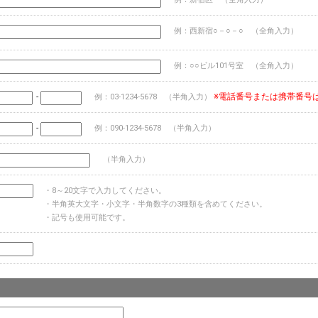
例：西新宿○－○－○ （全角入力）
例：○○ビル101号室 （全角入力）
-
※電話番号または携帯番号
例：03-1234-5678 （半角入力）
-
例：090-1234-5678 （半角入力）
（半角入力）
・8～20文字で入力してください。
・半角英大文字・小文字・半角数字の3種類を含めてください。
・記号も使用可能です。