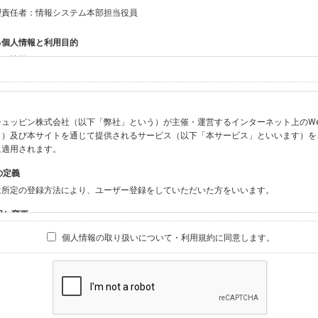
理責任者：情報システム本部担当役員
る個人情報と利用目的
する情報
ン会員共通でご登録いただく情報】
：氏名、生年月日、性別、住所、電話番号、メールアドレス、パスワード
：ニックネーム、プロフィール画像、希望するメールマガジンの種類
ュッピン株式会社（以下「弊社」という）が主催・運営するインターネット上のWebサイト『
ビスをご利用時に当社が取得またはご提供いただく情報】
う）及び本サイトを通じて提供されるサービス（以下「本サービス」といいます）を
やお振込みに関わる情報（クレジットカード・銀行口座・電子マネー等の決済時にご
に適用されます。
要請等により、本人確認を行うための本人確認書類（運転免許証、健康保険証、住民
の定義
BODY×PHOTOGRAPHER.comのご利用に伴いご登録いただいた、広範囲設定を
は所定の登録方法により、ユーザー登録をしていただいた方をいいます。
材の設定等に関する情報、および画像データとその画像データに含まれる情報
ビスのご利用履歴
囲と変更
ブサイト・サービス内のクッキー情報
は、本サイト及び本サービスの利用に関し、弊社及び全てのユーザーに適用されます。
個人情報の取り扱いについて・利用規約に同意します。
ビスアカウントを利用される場合】
別途規定する個別規定、及び弊社が随時本サイト内に掲示またはユーザーに対し通知
にソーシャルネットワーキングサービス等の外部サービスとの連携を許可した場合に
と個別規定及び追加規定が異なる場合は、個別規定及び追加規定が優先するものとし
当該外部サービスでユーザーが利用するIDおよび当該外部サービスのプライバシー
得いたします
ユーザーの承諾を得ることなく、本規約を変更できるものとし、ユーザーはこれを承
本サイト内に掲示またはユーザーに対し通知するものとし、その後にユーザーが本サ
目的
の本規約を承諾したものとみなされます。
販売、古物買取事業および個人・法人の売買仲介業に伴うご案内、契約、申し込み処