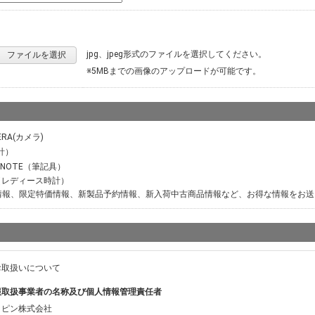
jpg、jpeg形式のファイルを選択してください。
ファイルを選択
※5MBまでの画像のアップロードが可能です。
ERA(カメラ)
計）
M NOTE（筆記具）
ER（レディース時計）
情報、限定特価情報、新製品予約情報、新入荷中古商品情報など、お得な情報をお送
お取扱いについて
報取扱事業者の名称及び個人情報管理責任者
ッピン株式会社