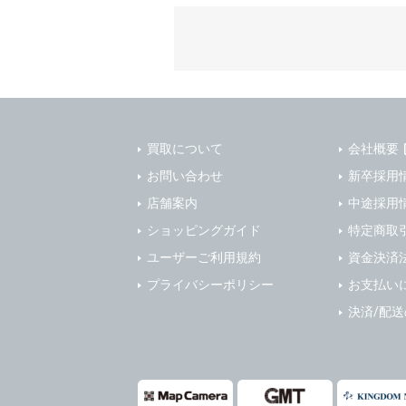
質管理、ア
4. ユーザ
・メールマ
1) ユーザ
・EVERYB
ーザー自身
・上記の他
等を行なわ
します。
３．個人情
2) ユーザ
当社は、以
に届け出る
買取について
会社概要
(1)ご本
3) 弊社は
止すること
お問い合わせ
新卒採用
4) ユーザ
(2)法令等
店舗案内
中途採用
は、ユーザ
(3)ご本人
ショッピングガイド
特定商取
(4)国の
5. 登録事項
ユーザーご利用規約
資金決済
本人の同意
1) ユーザ
プライバシーポリシー
お支払い
(5)業務
2) 弊社は
の安全管理
報に関し、
決済/配
(1) 統計
４．ご提供
(2) ユー
当社への個
ますのでご
(3) ユー