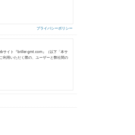
プライバシーポリシー
briller-gmt.com』（以下「本サ
ご利用いただく際の、ユーザーと弊社間の
提供いただいた情報）
票の写し等）、および当該書類に含まれる
ご希望される住所※、投稿時にご提供いただいた撮
する追加規定は、本規約の一部を構成しま
は、その許可の際にご同意いただいた内容
ます。
設定によりお客様が当社に開示を認めた情報
諾するものとします。弊社が本規約を変更し
イト又は本サービスを利用された場合に
理、請求収納、商品・サービスの提供、品