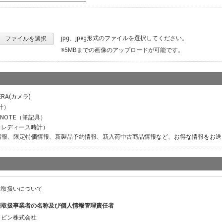
jpg、jpeg形式のファイルを選択してください。
ファイルを選択
※5MBまでの画像のアップロードが可能です。
ERA(カメラ)
計）
M NOTE（筆記具）
ER（レディース時計）
情報、限定特価情報、新製品予約情報、新入荷中古商品情報など、お得な情報をお送
お取扱いについて
報取扱事業者の名称及び個人情報管理責任者
ッピン株式会社