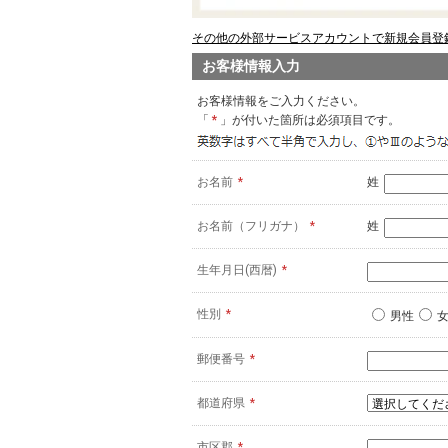
その他の外部サービスアカウントで新規会員登録
お客様情報入力
お客様情報をご入力ください。
「
*
」が付いた箇所は必須項目です。
お名前
*
姓
お名前（フリガナ）
*
姓
生年月日(西暦)
*
性別
*
男性
郵便番号
*
都道府県
*
市区郡
*