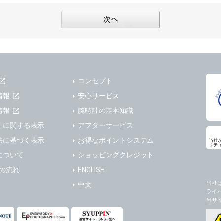
フターサービスの提供、加工サービスの提供、ポイント管理、商品・サービスの改善
ーの登録内容について
ガジンの配信、および当社が提供する商品・サービスについてのアンケート実施のた
ーは、本サイトの利用に際し、ユーザー本人のユーザーID、パスワード、メールアド
ODY×PHOTOGRAPHER.comのフォトシェアリングサービス運営のため
の責任において登録するものとします。ユーザーは登録したこれらの情報を、責任を
、会員の利便性を図ることを目的とした総合的なサービスを提供するため
ないものとします。ユーザーのユーザーID及びパスワードを利用して行われた行為
報の第三者提供と委託
ーが本サイト内で第三者のユーザーID、パスワード、メールアドレス及びこれに伴う
下のいずれかの場合を除いて、個人データを同意いただいた範囲を超えて利用したり
ものとします。
コンセプト
人の同意がある場合。なお第三者に提供する場合には原則として、機密保持、再提供の
一年以上に亘って使用がないユーザーIDとこれに伴う個人情報を抹消することができ
を契約の条件といたします。
情報
安心サービス
ーID、パスワード、メールアドレス及びこれに伴う個人情報の管理不十分、使用上の
により開示を求められた場合。
情報
腕時計の基本知識
ーが負うものとし、弊社は一切責任を負いません。
または公衆の生命、身体又は財産の保護のために必要がある場合であって、本人の同
引に関する表示
アフターサービス
機関若しくは地方公共団体又はその委託を受けた者が法令の定める事務を遂行すること
法に基づく表示
お得なポイントシステム
当社
を得ることにより当該事務の遂行に支障を及ぼすおそれがあるとき。
リテ
ーは、メールアドレスその他の登録事項に変更が生じた場合、直ちに弊社所定の変更
について
ショッピングクレジット
を円滑に進めるために、外部業者に個人データの一部又は全部の処理を委託する場合（
ユーザーの入会申込により知り得た情報、またはユーザーが本サイト及び本サービス
が図られるように、委託先に対する必要かつ適切な監督を行ないます）。
以下の項目に該当する場合に利用することができるものとします。
送の流れ
ENGLISH
した情報のみを開示し、ユーザーの個人情報を表示しない場合。
当社
中文
の任意性
ライ
ザーから寄せられた情報を、ユーザーの個人情報を表示せずに開示する場合。
人情報の提供はお客様の任意ですが、必要な個人情報をご提供いただけない場合、当
当サ
了承下さい。
ザーが個人情報の開示について同意している場合。