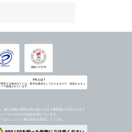
のため
め
レス及び弊社が指定する個人情報などを、ユ
持って厳重に管理し、第三者に譲渡、貸与
は、ユーザー自身の行為とみなされるものと
個人情報を知り得た場合には、速やかに弊社
第三者に提供したりいたしません。
禁止、お客様からのお申し出により利用を停
るものとします。
過誤、第三者の使用などによる損害の責任
意を得ることが困難であるとき。
に対して協力する必要がある場合であって、
SSLとは？
が運営するWebサイトは、暗号化通信をしておりますので、高度なセキュ
ィーで保護されています。
手続きを行なうものとします。
ただし、委託する場合は委託した個人データ
を利用する過程において、弊社が知り得た情
は、個人情報の適切な取り扱いを行う事業者に付与されるプ
バシーマークの付与認定を受けています。
社のサービス等が利用できない場合があり
イトはシュッピン株式会社が運営しています。