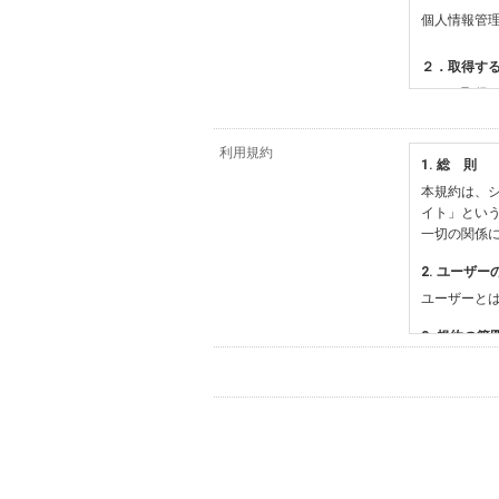
個人情報管
２．取得す
（１）取得
【シュッピ
・必須登録
利用規約
1. 総 則
・任意登録
本規約は、シ
【当社サー
イト」とい
・お支払い
一切の関係
・法律上の
情報
2. ユーザー
・EVERY
ユーザーと
影機材や機
・当社サー
3. 規約の範
・当社ウェ
1) 本規約
【外部サー
2) 弊社が
会員登録時
す。本規約
に基づき、
について取
3) 弊社は
た場合は、
（２）利用
は、変更後
・当社物品