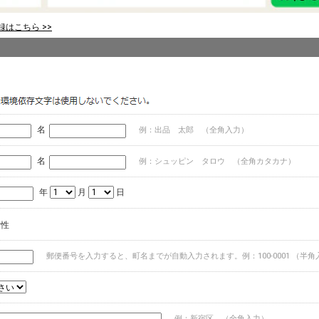
はこちら >>
名
例：出品 太郎 （全角入力）
名
例：シュッピン タロウ （全角カタカナ）
年
月
日
女性
郵便番号を入力すると、町名までが自動入力されます。例：100-0001 （半角
例：新宿区 （全角入力）