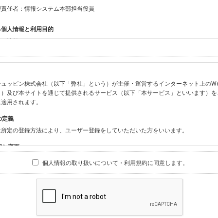
理責任者：情報システム本部担当役員
る個人情報と利用目的
する情報
ン会員共通でご登録いただく情報】
：氏名、生年月日、性別、住所、電話番号、メールアドレス、パスワード
：ニックネーム、プロフィール画像、希望するメールマガジンの種類
ュッピン株式会社（以下「弊社」という）が主催・運営するインターネット上のWebサイト『
ビスをご利用時に当社が取得またはご提供いただく情報】
う）及び本サイトを通じて提供されるサービス（以下「本サービス」といいます）を
やお振込みに関わる情報（クレジットカード・銀行口座・電子マネー等の決済時にご
に適用されます。
要請等により、本人確認を行うための本人確認書類（運転免許証、健康保険証、住民
の定義
BODY×PHOTOGRAPHER.comのご利用に伴いご登録いただいた、広範囲設定を
は所定の登録方法により、ユーザー登録をしていただいた方をいいます。
材の設定等に関する情報、および画像データとその画像データに含まれる情報
ビスのご利用履歴
囲と変更
ブサイト・サービス内のクッキー情報
は、本サイト及び本サービスの利用に関し、弊社及び全てのユーザーに適用されます。
個人情報の取り扱いについて・利用規約に同意します。
ビスアカウントを利用される場合】
別途規定する個別規定、及び弊社が随時本サイト内に掲示またはユーザーに対し通知
にソーシャルネットワーキングサービス等の外部サービスとの連携を許可した場合に
と個別規定及び追加規定が異なる場合は、個別規定及び追加規定が優先するものとし
当該外部サービスでユーザーが利用するIDおよび当該外部サービスのプライバシー
得いたします
ユーザーの承諾を得ることなく、本規約を変更できるものとし、ユーザーはこれを承
本サイト内に掲示またはユーザーに対し通知するものとし、その後にユーザーが本サ
目的
の本規約を承諾したものとみなされます。
販売、古物買取事業および個人・法人の売買仲介業に伴うご案内、契約、申し込み処