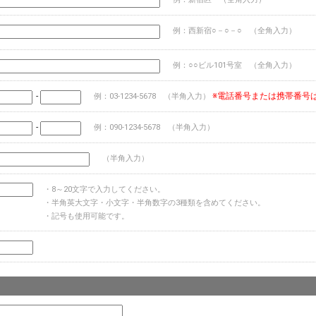
例：西新宿○－○－○ （全角入力）
例：○○ビル101号室 （全角入力）
-
※電話番号または携帯番号
例：03-1234-5678 （半角入力）
-
例：090-1234-5678 （半角入力）
（半角入力）
・8～20文字で入力してください。
・半角英大文字・小文字・半角数字の3種類を含めてください。
・記号も使用可能です。