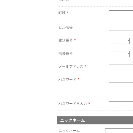
町域
*
ビル名等
電話番号
*
-
携帯番号
-
メールアドレス
*
パスワード
*
パスワード再入力
*
ニックネーム
ニックネーム