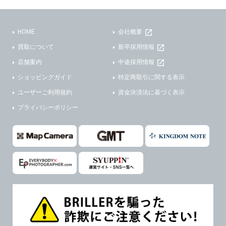
(3)ご本人または公衆の生命、身体又は財産の保護のために必要がある場合であって、本人の同意を得ることが困難であるとき。
(2) ユーザーから寄せられた情報を、ユーザーの個人情報を表示せずに開示する場合。
(4)国の機関若しくは地方公共団体又はその委託を受けた者が法令の定める事務を遂行することに対して協力する必要がある場合であって、本人の同意を得ることにより当該事務の遂行に支障を及ぼすおそれがあるとき。
(3) ユーザーが個人情報の開示について同意している場合。
HOME
会社概要
(5)業務を円滑に進めるために、外部業者に個人データの一部又は全部の処理を委託する場合（ただし、委託する場合は委託した個人データの安全管理が図られるように、委託先に対する必要かつ適切な監督を行ないます）。
(4) 法令により開示が求められた場合。
買取について
新卒採用情報
(5) 弊社で取り扱う商品またはサービスに関する案内や情報提供（郵便、電子メール等によるダイレクトメールなど）を行なう場合。
４．ご提供の任意性
店舗案内
中途採用情報
(6) 弊社が利用目的を示してユーザーから取得した情報を、その利用目的の範囲内で利用する場合。
ショッピングガイド
特定商取引に関する表示
当社への個人情報の提供はお客様の任意ですが、必要な個人情報をご提供いただけない場合、当社のサービス等が利用できない場合がありますのでご了承下さい。
6. 情報の提供
ユーザーご利用規約
資金決済法に基づく表示
５．ご本人が容易に知覚できない方法による個人情報の取得
1)弊社は、各ユーザーに対し、当該ユーザーの購入商品の情報、及び弊社の特価商品の情報等、ユーザーに有益かつ便利な情報を提供するものとし、ユーザーはこれに同意するものとします。
プライバシーポリシー
当社ホームページでは、利用者が当社ホームページに再訪問される際、より便利に当社ホームページを閲覧・利用していただくためにクッキーを使用する場合があります。
2)メールマガジンについて
また利用者の統計的分析のため、または掲載された広告にクッキーを使用する場合があります。
ユーザーは、本サイトのメールマガジンの購読に際し、ユーザー本人の責任においてメールマガジン購読の登録をするものとします。
６．個人情報に関するお問合せ対応
フォームにて入力されたメールアドレスに、本サイトのお知らせをメールにてお送りさせていただきます。
本サイトからのメールの受け取りを希望されない場合は、下記リンクから設定の変更を行ってください。
(1)当社は、当社の保有する個人データに関し、ご本人から利用目的の通知，開示，内容の訂正，追加又は削除，利用の停止，消去及び第三者への提供の停止の請求などがあれば、ご本人の確認をさせていただいた上で、速やかに対応します。また当社の個人情報の取り扱いに関するご質問、ご相談にも対応いたします。尚、シュッピン会員のお客様は、当社が保有する個人データの削除を要求する権利があります。
本サイト会員のお客様は
こちら
※個人情報の開示請求には手数料として800円(税別)をご本人様にご負担いただいております。
※設定変更前にログインする必要があります。
(2)当社の個人情報に関するお問合せは、以下の窓口で承ります。お問合せの内容により必要な書類提出や質問へのご回答をお願いすることがあります。
メールマガジン会員のお客様は
こちら
シュッピン株式会社 個人情報相談窓口