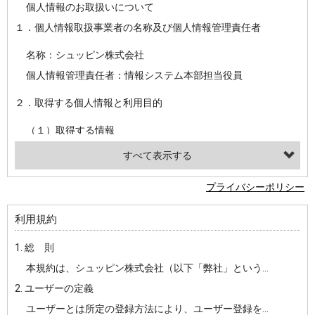
個人情報のお取扱いについて
１．個人情報取扱事業者の名称及び個人情報管理責任者
名称：シュッピン株式会社
個人情報管理責任者：情報システム本部担当役員
２．取得する個人情報と利用目的
（１）取得する情報
【シュッピン会員共通でご登録いただく情報】
・必須登録：氏名、生年月日、性別、住所、電話番号、メールアドレス、パスワード
プライバシーポリシー
・任意登録：ニックネーム、プロフィール画像、希望するメールマガジンの種類
利用規約
【当社サービスをご利用時に当社が取得またはご提供いただく情報】
1. 総 則
・お支払いやお振込みに関わる情報（クレジットカード・銀行口座・電子マネー等の決済時にご提供いただいた情報）
本規約は、シュッピン株式会社（以下「弊社」という）が主催・運営するインターネット上のWebサイト『mapcamera.com』（以下「本サイト」という）及び本サイトを通じて提供されるサービス（以下「本サービス」といいます）をご利用いただく際の、ユーザーと弊社間の一切の関係に適用されます。
・法律上の要請等により、本人確認を行うための本人確認書類（運転免許証、健康保険証、住民票の写し等）、および当該書類に含まれる情報
2. ユーザーの定義
・EVERYBODY×PHOTOGRAPHER.comのご利用に伴いご登録いただいた、広範囲設定をご希望される住所※、投稿時にご提供いただいた撮影機材や機材の設定等に関する情報、および画像データとその画像データに含まれる情報
ユーザーとは所定の登録方法により、ユーザー登録をしていただいた方をいいます。
・当社サービスのご利用履歴