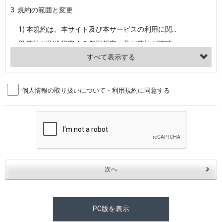
3. 規約の範囲と変更
・当社ウェブサイト・サービス内のクッキー情報
1) 本規約は、本サイト及び本サービスの利用に関し、弊社及び全てのユーザーに適用されます。>
【外部サービスアカウントを利用される場合】
2) 弊社が別途規定する個別規定、及び弊社が随時本サイト内に掲示またはユーザーに対し通知する追加規定は、本規約の一部を構成します。本規約と個別規定及び追加規定が異なる場合は、個別規定及び追加規定が優先するものとします。
会員登録時にソーシャルネットワーキングサービス等の外部サービスとの連携を許可した場合には、その許可の際にご同意いただいた内容に基づき、当該外部サービスでユーザーが利用するIDおよび当該外部サービスのプライバシー設定によりお客様が当社に開示を認めた情報について取得いたします
3) 弊社はユーザーの承諾を得ることなく、本規約を変更できるものとし、ユーザーはこれを承諾するものとします。弊社が本規約を変更した場合は、本サイト内に掲示またはユーザーに対し通知するものとし、その後にユーザーが本サイト又は本サービスを利用された場合には、変更後の本規約を承諾したものとみなされます。
（２）利用目的
4. ユーザーの登録内容について
個人情報の取り扱いについて・利用規約に同意する
・当社物品販売、古物買取事業および個人・法人の売買仲介業に伴うご案内、契約、申し込み処理、請求収納、商品・サービスの提供、品質管理、アフターサービスの提供、加工サービスの提供、ポイント管理、商品・サービスの改善のため
1) ユーザーは、本サイトの利用に際し、ユーザー本人のユーザーID、パスワード、メールアドレス及び弊社が指定する個人情報などを、ユーザー自身の責任において登録するものとします。ユーザーは登録したこれらの情報を、責任を持って厳重に管理し、第三者に譲渡、貸与等を行なわないものとします。ユーザーのユーザーID及びパスワードを利用して行われた行為は、ユーザー自身の行為とみなされるものとします。
・メールマガジンの配信、および当社が提供する商品・サービスについてのアンケート実施のため
2) ユーザーが本サイト内で第三者のユーザーID、パスワード、メールアドレス及びこれに伴う個人情報を知り得た場合には、速やかに弊社に届け出るものとします。
・EVERYBODY×PHOTOGRAPHER.comのフォトシェアリングサービス運営のため
3) 弊社は一年以上に亘って使用がないユーザーIDとこれに伴う個人情報を抹消することができるものとします。
・上記の他、会員の利便性を図ることを目的とした総合的なサービスを提供するため
4) ユーザーID、パスワード、メールアドレス及びこれに伴う個人情報の管理不十分、使用上の過誤、第三者の使用などによる損害の責任は、ユーザーが負うものとし、弊社は一切責任を負いません。
３．個人情報の第三者提供と委託
5. 登録事項
当社は、以下のいずれかの場合を除いて、個人データを同意いただいた範囲を超えて利用したり第三者に提供したりいたしません。
1) ユーザーは、メールアドレスその他の登録事項に変更が生じた場合、直ちに弊社所定の変更手続きを行なうものとします。
2) 弊社はユーザーの入会申込により知り得た情報、またはユーザーが本サイト及び本サービスを利用する過程において、弊社が知り得た情報に関し、以下の項目に該当する場合に利用することができるものとします。
(1)ご本人の同意がある場合。なお第三者に提供する場合には原則として、機密保持、再提供の禁止、お客様からのお申し出により利用を停止することを契約の条件といたします。
PC版を表示
(2)法令等により開示を求められた場合。
(1) 統計した情報のみを開示し、ユーザーの個人情報を表示しない場合。