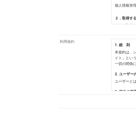
個人情報管
２．取得す
（１）取得
【シュッピ
・必須登録
利用規約
1. 総 則
・任意登録
本規約は、シ
【当社サー
イト」とい
・お支払い
一切の関係
・法律上の
情報
2. ユーザー
・EVERY
ユーザーと
影機材や機
・当社サー
3. 規約の範
・当社ウェ
1) 本規約
【外部サー
2) 弊社が
会員登録時
す。本規約
に基づき、
について取
3) 弊社は
た場合は、
（２）利用
は、変更後
・当社物品