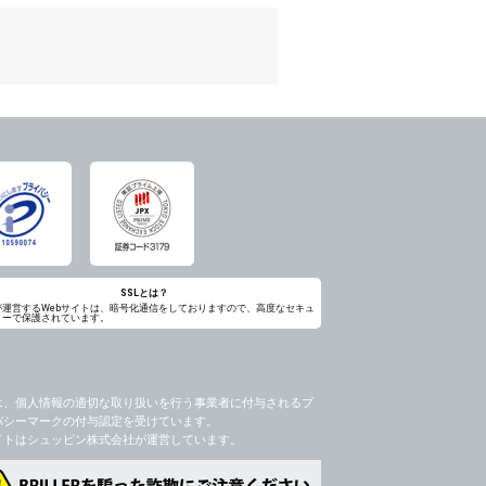
のため
め
レス及び弊社が指定する個人情報などを、ユ
持って厳重に管理し、第三者に譲渡、貸与
は、ユーザー自身の行為とみなされるものと
個人情報を知り得た場合には、速やかに弊社
第三者に提供したりいたしません。
禁止、お客様からのお申し出により利用を停
るものとします。
過誤、第三者の使用などによる損害の責任
意を得ることが困難であるとき。
に対して協力する必要がある場合であって、
SSLとは？
が運営するWebサイトは、暗号化通信をしておりますので、高度なセキュ
ィーで保護されています。
手続きを行なうものとします。
ただし、委託する場合は委託した個人データ
を利用する過程において、弊社が知り得た情
は、個人情報の適切な取り扱いを行う事業者に付与されるプ
バシーマークの付与認定を受けています。
社のサービス等が利用できない場合があり
イトはシュッピン株式会社が運営しています。