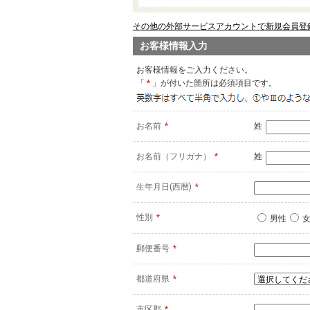
その他の外部サービスアカウントで新規会員登録
お客様情報入力
お客様情報をご入力ください。
「
*
」が付いた箇所は必須項目です。
お名前
*
姓
お名前（フリガナ）
*
姓
生年月日(西暦)
*
性別
*
男性
郵便番号
*
都道府県
*
市区郡
*