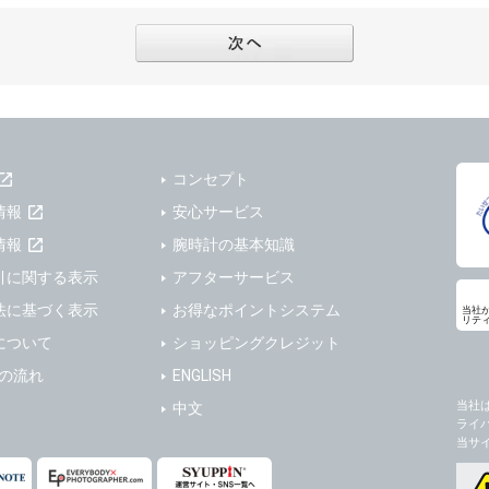
フターサービスの提供、加工サービスの提供、ポイント管理、商品・サービスの改善
ーの登録内容について
ガジンの配信、および当社が提供する商品・サービスについてのアンケート実施のた
ーは、本サイトの利用に際し、ユーザー本人のユーザーID、パスワード、メールアド
ODY×PHOTOGRAPHER.comのフォトシェアリングサービス運営のため
の責任において登録するものとします。ユーザーは登録したこれらの情報を、責任を
、会員の利便性を図ることを目的とした総合的なサービスを提供するため
ないものとします。ユーザーのユーザーID及びパスワードを利用して行われた行為
報の第三者提供と委託
ーが本サイト内で第三者のユーザーID、パスワード、メールアドレス及びこれに伴う
下のいずれかの場合を除いて、個人データを同意いただいた範囲を超えて利用したり
ものとします。
コンセプト
人の同意がある場合。なお第三者に提供する場合には原則として、機密保持、再提供の
一年以上に亘って使用がないユーザーIDとこれに伴う個人情報を抹消することができ
を契約の条件といたします。
情報
安心サービス
ーID、パスワード、メールアドレス及びこれに伴う個人情報の管理不十分、使用上の
により開示を求められた場合。
情報
腕時計の基本知識
ーが負うものとし、弊社は一切責任を負いません。
または公衆の生命、身体又は財産の保護のために必要がある場合であって、本人の同
引に関する表示
アフターサービス
機関若しくは地方公共団体又はその委託を受けた者が法令の定める事務を遂行すること
法に基づく表示
お得なポイントシステム
当社
を得ることにより当該事務の遂行に支障を及ぼすおそれがあるとき。
リテ
ーは、メールアドレスその他の登録事項に変更が生じた場合、直ちに弊社所定の変更
について
ショッピングクレジット
を円滑に進めるために、外部業者に個人データの一部又は全部の処理を委託する場合（
ユーザーの入会申込により知り得た情報、またはユーザーが本サイト及び本サービス
が図られるように、委託先に対する必要かつ適切な監督を行ないます）。
以下の項目に該当する場合に利用することができるものとします。
送の流れ
ENGLISH
した情報のみを開示し、ユーザーの個人情報を表示しない場合。
当社
中文
の任意性
ライ
ザーから寄せられた情報を、ユーザーの個人情報を表示せずに開示する場合。
人情報の提供はお客様の任意ですが、必要な個人情報をご提供いただけない場合、当
当サ
了承下さい。
ザーが個人情報の開示について同意している場合。