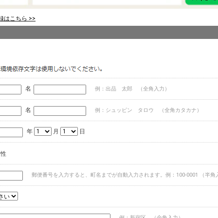
はこちら >>
名
例：出品 太郎 （全角入力）
名
例：シュッピン タロウ （全角カタカナ）
年
月
日
女性
郵便番号を入力すると、町名までが自動入力されます。例：100-0001 （半角
例：新宿区 （全角入力）