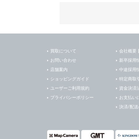
質管理、ア
4. ユーザ
・メールマ
1) ユーザ
・EVERYB
ーザー自身
・上記の他
等を行なわ
します。
３．個人情
2) ユーザ
当社は、以
に届け出る
買取について
会社概要
(1)ご本
3) 弊社は
止すること
お問い合わせ
新卒採用
4) ユーザ
(2)法令等
店舗案内
中途採用
は、ユーザ
(3)ご本人
ショッピングガイド
特定商取
(4)国の
5. 登録事項
ユーザーご利用規約
資金決済
本人の同意
1) ユーザ
プライバシーポリシー
お支払い
(5)業務
2) 弊社は
の安全管理
報に関し、
決済/配
(1) 統計
４．ご提供
(2) ユー
当社への個
ますのでご
(3) ユー