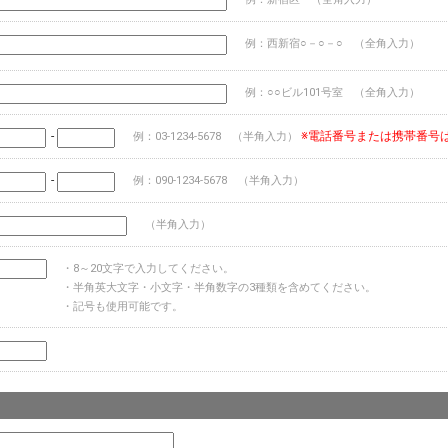
例：西新宿○－○－○ （全角入力）
例：○○ビル101号室 （全角入力）
-
※電話番号または携帯番号
例：03-1234-5678 （半角入力）
-
例：090-1234-5678 （半角入力）
（半角入力）
・8～20文字で入力してください。
・半角英大文字・小文字・半角数字の3種類を含めてください。
・記号も使用可能です。