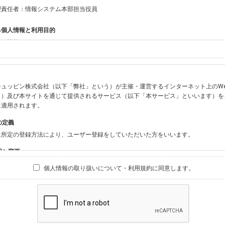
理責任者：情報システム本部担当役員
る個人情報と利用目的
する情報
ン会員共通でご登録いただく情報】
：氏名、生年月日、性別、住所、電話番号、メールアドレス、パスワード
：ニックネーム、プロフィール画像、希望するメールマガジンの種類
ュッピン株式会社（以下「弊社」という）が主催・運営するインターネット上のWebサイト『
ビスをご利用時に当社が取得またはご提供いただく情報】
う）及び本サイトを通じて提供されるサービス（以下「本サービス」といいます）を
やお振込みに関わる情報（クレジットカード・銀行口座・電子マネー等の決済時にご
に適用されます。
要請等により、本人確認を行うための本人確認書類（運転免許証、健康保険証、住民
の定義
BODY×PHOTOGRAPHER.comのご利用に伴いご登録いただいた、広範囲設定を
は所定の登録方法により、ユーザー登録をしていただいた方をいいます。
材の設定等に関する情報、および画像データとその画像データに含まれる情報
ビスのご利用履歴
囲と変更
ブサイト・サービス内のクッキー情報
は、本サイト及び本サービスの利用に関し、弊社及び全てのユーザーに適用されます。
個人情報の取り扱いについて・利用規約に同意します。
ビスアカウントを利用される場合】
別途規定する個別規定、及び弊社が随時本サイト内に掲示またはユーザーに対し通知
にソーシャルネットワーキングサービス等の外部サービスとの連携を許可した場合に
と個別規定及び追加規定が異なる場合は、個別規定及び追加規定が優先するものとし
当該外部サービスでユーザーが利用するIDおよび当該外部サービスのプライバシー
得いたします
ユーザーの承諾を得ることなく、本規約を変更できるものとし、ユーザーはこれを承
本サイト内に掲示またはユーザーに対し通知するものとし、その後にユーザーが本サ
目的
の本規約を承諾したものとみなされます。
販売、古物買取事業および個人・法人の売買仲介業に伴うご案内、契約、申し込み処