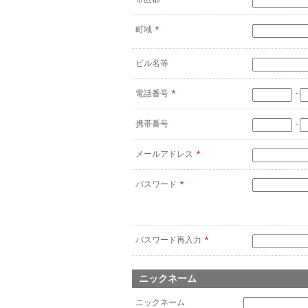
町域
*
ビル名等
電話番号
*
-
携帯番号
-
メールアドレス
*
パスワード
*
パスワード再入力
*
ニックネーム
ニックネーム