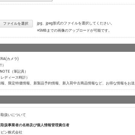
jpg、jpeg形式のファイルを選択してください。
ファイルを選択
※5MBまでの画像のアップロードが可能です。
ERA(カメラ)
計）
M NOTE（筆記具）
ER（レディース時計）
情報、限定特価情報、新製品予約情報、新入荷中古商品情報など、お得な情報をお送
お取扱いについて
報取扱事業者の名称及び個人情報管理責任者
ッピン株式会社