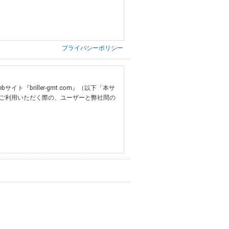
プライバシーポリシー
briller-gmt.com』（以下「本サ
ご利用いただく際の、ユーザーと弊社間の
提供いただいた情報）
票の写し等）、および当該書類に含まれる
ご希望される住所※、投稿時にご提供いただいた撮
する追加規定は、本規約の一部を構成しま
は、その許可の際にご同意いただいた内容
ます。
設定によりお客様が当社に開示を認めた情報
諾するものとします。弊社が本規約を変更し
イト又は本サービスを利用された場合に
理、請求収納、商品・サービスの提供、品