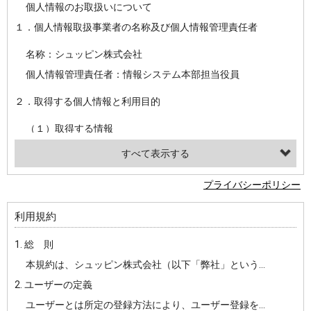
個人情報のお取扱いについて
１．個人情報取扱事業者の名称及び個人情報管理責任者
名称：シュッピン株式会社
個人情報管理責任者：情報システム本部担当役員
２．取得する個人情報と利用目的
（１）取得する情報
【シュッピン会員共通でご登録いただく情報】
・必須登録：氏名、生年月日、性別、住所、電話番号、メールアドレス、パスワード
プライバシーポリシー
・任意登録：ニックネーム、プロフィール画像、希望するメールマガジンの種類
利用規約
【当社サービスをご利用時に当社が取得またはご提供いただく情報】
1. 総 則
・お支払いやお振込みに関わる情報（クレジットカード・銀行口座・電子マネー等の決済時にご提供いただいた情報）
本規約は、シュッピン株式会社（以下「弊社」という）が主催・運営するインターネット上のWebサイト『mapcamera.com』（以下「本サイト」という）及び本サイトを通じて提供されるサービス（以下「本サービス」といいます）をご利用いただく際の、ユーザーと弊社間の一切の関係に適用されます。
・法律上の要請等により、本人確認を行うための本人確認書類（運転免許証、健康保険証、住民票の写し等）、および当該書類に含まれる情報
2. ユーザーの定義
・EVERYBODY×PHOTOGRAPHER.comのご利用に伴いご登録いただいた、広範囲設定をご希望される住所※、投稿時にご提供いただいた撮影機材や機材の設定等に関する情報、および画像データとその画像データに含まれる情報
ユーザーとは所定の登録方法により、ユーザー登録をしていただいた方をいいます。
・当社サービスのご利用履歴