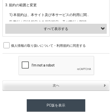
3. 規約の範囲と変更
・当社ウェブサイト・サービス内のクッキー情報
1) 本規約は、本サイト及び本サービスの利用に関し、弊社及び全てのユーザーに適用されます。>
【外部サービスアカウントを利用される場合】
2) 弊社が別途規定する個別規定、及び弊社が随時本サイト内に掲示またはユーザーに対し通知する追加規定は、本規約の一部を構成します。本規約と個別規定及び追加規定が異なる場合は、個別規定及び追加規定が優先するものとします。
会員登録時にソーシャルネットワーキングサービス等の外部サービスとの連携を許可した場合には、その許可の際にご同意いただいた内容に基づき、当該外部サービスでユーザーが利用するIDおよび当該外部サービスのプライバシー設定によりお客様が当社に開示を認めた情報について取得いたします
3) 弊社はユーザーの承諾を得ることなく、本規約を変更できるものとし、ユーザーはこれを承諾するものとします。弊社が本規約を変更した場合は、本サイト内に掲示またはユーザーに対し通知するものとし、その後にユーザーが本サイト又は本サービスを利用された場合には、変更後の本規約を承諾したものとみなされます。
（２）利用目的
4. ユーザーの登録内容について
個人情報の取り扱いについて・利用規約に同意する
・当社物品販売、古物買取事業および個人・法人の売買仲介業に伴うご案内、契約、申し込み処理、請求収納、商品・サービスの提供、品質管理、アフターサービスの提供、加工サービスの提供、ポイント管理、商品・サービスの改善のため
1) ユーザーは、本サイトの利用に際し、ユーザー本人のユーザーID、パスワード、メールアドレス及び弊社が指定する個人情報などを、ユーザー自身の責任において登録するものとします。ユーザーは登録したこれらの情報を、責任を持って厳重に管理し、第三者に譲渡、貸与等を行なわないものとします。ユーザーのユーザーID及びパスワードを利用して行われた行為は、ユーザー自身の行為とみなされるものとします。
・メールマガジンの配信、および当社が提供する商品・サービスについてのアンケート実施のため
2) ユーザーが本サイト内で第三者のユーザーID、パスワード、メールアドレス及びこれに伴う個人情報を知り得た場合には、速やかに弊社に届け出るものとします。
・EVERYBODY×PHOTOGRAPHER.comのフォトシェアリングサービス運営のため
3) 弊社は一年以上に亘って使用がないユーザーIDとこれに伴う個人情報を抹消することができるものとします。
・上記の他、会員の利便性を図ることを目的とした総合的なサービスを提供するため
4) ユーザーID、パスワード、メールアドレス及びこれに伴う個人情報の管理不十分、使用上の過誤、第三者の使用などによる損害の責任は、ユーザーが負うものとし、弊社は一切責任を負いません。
３．個人情報の第三者提供と委託
5. 登録事項
当社は、以下のいずれかの場合を除いて、個人データを同意いただいた範囲を超えて利用したり第三者に提供したりいたしません。
1) ユーザーは、メールアドレスその他の登録事項に変更が生じた場合、直ちに弊社所定の変更手続きを行なうものとします。
2) 弊社はユーザーの入会申込により知り得た情報、またはユーザーが本サイト及び本サービスを利用する過程において、弊社が知り得た情報に関し、以下の項目に該当する場合に利用することができるものとします。
(1)ご本人の同意がある場合。なお第三者に提供する場合には原則として、機密保持、再提供の禁止、お客様からのお申し出により利用を停止することを契約の条件といたします。
PC版を表示
(2)法令等により開示を求められた場合。
(1) 統計した情報のみを開示し、ユーザーの個人情報を表示しない場合。