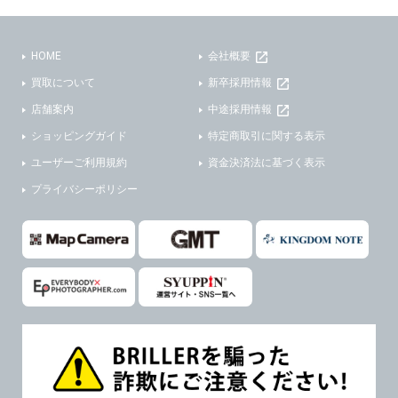
(3)ご本人または公衆の生命、身体又は財産の保護のために必要がある場合であって、本人の同意を得ることが困難であるとき。
(2) ユーザーから寄せられた情報を、ユーザーの個人情報を表示せずに開示する場合。
(4)国の機関若しくは地方公共団体又はその委託を受けた者が法令の定める事務を遂行することに対して協力する必要がある場合であって、本人の同意を得ることにより当該事務の遂行に支障を及ぼすおそれがあるとき。
(3) ユーザーが個人情報の開示について同意している場合。
HOME
会社概要
(5)業務を円滑に進めるために、外部業者に個人データの一部又は全部の処理を委託する場合（ただし、委託する場合は委託した個人データの安全管理が図られるように、委託先に対する必要かつ適切な監督を行ないます）。
(4) 法令により開示が求められた場合。
買取について
新卒採用情報
(5) 弊社で取り扱う商品またはサービスに関する案内や情報提供（郵便、電子メール等によるダイレクトメールなど）を行なう場合。
４．ご提供の任意性
店舗案内
中途採用情報
(6) 弊社が利用目的を示してユーザーから取得した情報を、その利用目的の範囲内で利用する場合。
ショッピングガイド
特定商取引に関する表示
当社への個人情報の提供はお客様の任意ですが、必要な個人情報をご提供いただけない場合、当社のサービス等が利用できない場合がありますのでご了承下さい。
6. 情報の提供
ユーザーご利用規約
資金決済法に基づく表示
５．ご本人が容易に知覚できない方法による個人情報の取得
1)弊社は、各ユーザーに対し、当該ユーザーの購入商品の情報、及び弊社の特価商品の情報等、ユーザーに有益かつ便利な情報を提供するものとし、ユーザーはこれに同意するものとします。
プライバシーポリシー
当社ホームページでは、利用者が当社ホームページに再訪問される際、より便利に当社ホームページを閲覧・利用していただくためにクッキーを使用する場合があります。
2)メールマガジンについて
また利用者の統計的分析のため、または掲載された広告にクッキーを使用する場合があります。
ユーザーは、本サイトのメールマガジンの購読に際し、ユーザー本人の責任においてメールマガジン購読の登録をするものとします。
６．個人情報に関するお問合せ対応
フォームにて入力されたメールアドレスに、本サイトのお知らせをメールにてお送りさせていただきます。
本サイトからのメールの受け取りを希望されない場合は、下記リンクから設定の変更を行ってください。
(1)当社は、当社の保有する個人データに関し、ご本人から利用目的の通知，開示，内容の訂正，追加又は削除，利用の停止，消去及び第三者への提供の停止の請求などがあれば、ご本人の確認をさせていただいた上で、速やかに対応します。また当社の個人情報の取り扱いに関するご質問、ご相談にも対応いたします。尚、シュッピン会員のお客様は、当社が保有する個人データの削除を要求する権利があります。
本サイト会員のお客様は
こちら
※個人情報の開示請求には手数料として800円(税別)をご本人様にご負担いただいております。
※設定変更前にログインする必要があります。
(2)当社の個人情報に関するお問合せは、以下の窓口で承ります。お問合せの内容により必要な書類提出や質問へのご回答をお願いすることがあります。
メールマガジン会員のお客様は
こちら
シュッピン株式会社 個人情報相談窓口