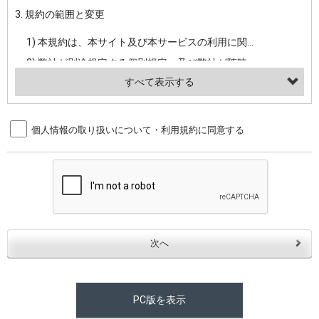
3. 規約の範囲と変更
・当社ウェブサイト・サービス内のクッキー情報
1) 本規約は、本サイト及び本サービスの利用に関し、弊社及び全てのユーザーに適用されます。>
【外部サービスアカウントを利用される場合】
2) 弊社が別途規定する個別規定、及び弊社が随時本サイト内に掲示またはユーザーに対し通知する追加規定は、本規約の一部を構成します。本規約と個別規定及び追加規定が異なる場合は、個別規定及び追加規定が優先するものとします。
会員登録時にソーシャルネットワーキングサービス等の外部サービスとの連携を許可した場合には、その許可の際にご同意いただいた内容に基づき、当該外部サービスでユーザーが利用するIDおよび当該外部サービスのプライバシー設定によりお客様が当社に開示を認めた情報について取得いたします
3) 弊社はユーザーの承諾を得ることなく、本規約を変更できるものとし、ユーザーはこれを承諾するものとします。弊社が本規約を変更した場合は、本サイト内に掲示またはユーザーに対し通知するものとし、その後にユーザーが本サイト又は本サービスを利用された場合には、変更後の本規約を承諾したものとみなされます。
（２）利用目的
4. ユーザーの登録内容について
個人情報の取り扱いについて・利用規約に同意する
・当社物品販売、古物買取事業および個人・法人の売買仲介業に伴うご案内、契約、申し込み処理、請求収納、商品・サービスの提供、品質管理、アフターサービスの提供、加工サービスの提供、ポイント管理、商品・サービスの改善のため
1) ユーザーは、本サイトの利用に際し、ユーザー本人のユーザーID、パスワード、メールアドレス及び弊社が指定する個人情報などを、ユーザー自身の責任において登録するものとします。ユーザーは登録したこれらの情報を、責任を持って厳重に管理し、第三者に譲渡、貸与等を行なわないものとします。ユーザーのユーザーID及びパスワードを利用して行われた行為は、ユーザー自身の行為とみなされるものとします。
・メールマガジンの配信、および当社が提供する商品・サービスについてのアンケート実施のため
2) ユーザーが本サイト内で第三者のユーザーID、パスワード、メールアドレス及びこれに伴う個人情報を知り得た場合には、速やかに弊社に届け出るものとします。
・EVERYBODY×PHOTOGRAPHER.comのフォトシェアリングサービス運営のため
3) 弊社は一年以上に亘って使用がないユーザーIDとこれに伴う個人情報を抹消することができるものとします。
・上記の他、会員の利便性を図ることを目的とした総合的なサービスを提供するため
4) ユーザーID、パスワード、メールアドレス及びこれに伴う個人情報の管理不十分、使用上の過誤、第三者の使用などによる損害の責任は、ユーザーが負うものとし、弊社は一切責任を負いません。
３．個人情報の第三者提供と委託
5. 登録事項
当社は、以下のいずれかの場合を除いて、個人データを同意いただいた範囲を超えて利用したり第三者に提供したりいたしません。
1) ユーザーは、メールアドレスその他の登録事項に変更が生じた場合、直ちに弊社所定の変更手続きを行なうものとします。
2) 弊社はユーザーの入会申込により知り得た情報、またはユーザーが本サイト及び本サービスを利用する過程において、弊社が知り得た情報に関し、以下の項目に該当する場合に利用することができるものとします。
(1)ご本人の同意がある場合。なお第三者に提供する場合には原則として、機密保持、再提供の禁止、お客様からのお申し出により利用を停止することを契約の条件といたします。
PC版を表示
(2)法令等により開示を求められた場合。
(1) 統計した情報のみを開示し、ユーザーの個人情報を表示しない場合。