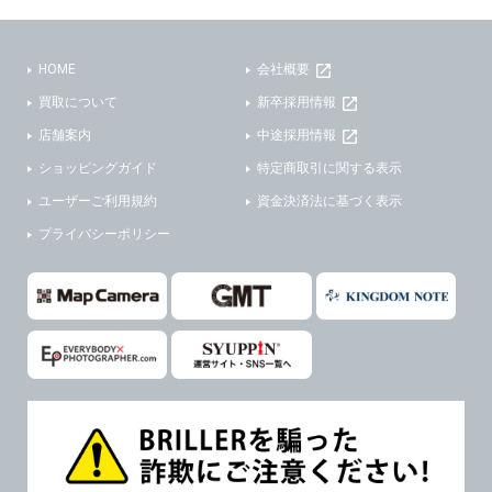
(3)ご本人または公衆の生命、身体又は財産の保護のために必要がある場合であって、本人の同意を得ることが困難であるとき。
(2) ユーザーから寄せられた情報を、ユーザーの個人情報を表示せずに開示する場合。
(4)国の機関若しくは地方公共団体又はその委託を受けた者が法令の定める事務を遂行することに対して協力する必要がある場合であって、本人の同意を得ることにより当該事務の遂行に支障を及ぼすおそれがあるとき。
(3) ユーザーが個人情報の開示について同意している場合。
HOME
会社概要
(5)業務を円滑に進めるために、外部業者に個人データの一部又は全部の処理を委託する場合（ただし、委託する場合は委託した個人データの安全管理が図られるように、委託先に対する必要かつ適切な監督を行ないます）。
(4) 法令により開示が求められた場合。
買取について
新卒採用情報
(5) 弊社で取り扱う商品またはサービスに関する案内や情報提供（郵便、電子メール等によるダイレクトメールなど）を行なう場合。
４．ご提供の任意性
店舗案内
中途採用情報
(6) 弊社が利用目的を示してユーザーから取得した情報を、その利用目的の範囲内で利用する場合。
ショッピングガイド
特定商取引に関する表示
当社への個人情報の提供はお客様の任意ですが、必要な個人情報をご提供いただけない場合、当社のサービス等が利用できない場合がありますのでご了承下さい。
6. 情報の提供
ユーザーご利用規約
資金決済法に基づく表示
５．ご本人が容易に知覚できない方法による個人情報の取得
1)弊社は、各ユーザーに対し、当該ユーザーの購入商品の情報、及び弊社の特価商品の情報等、ユーザーに有益かつ便利な情報を提供するものとし、ユーザーはこれに同意するものとします。
プライバシーポリシー
当社ホームページでは、利用者が当社ホームページに再訪問される際、より便利に当社ホームページを閲覧・利用していただくためにクッキーを使用する場合があります。
2)メールマガジンについて
また利用者の統計的分析のため、または掲載された広告にクッキーを使用する場合があります。
ユーザーは、本サイトのメールマガジンの購読に際し、ユーザー本人の責任においてメールマガジン購読の登録をするものとします。
６．個人情報に関するお問合せ対応
フォームにて入力されたメールアドレスに、本サイトのお知らせをメールにてお送りさせていただきます。
本サイトからのメールの受け取りを希望されない場合は、下記リンクから設定の変更を行ってください。
(1)当社は、当社の保有する個人データに関し、ご本人から利用目的の通知，開示，内容の訂正，追加又は削除，利用の停止，消去及び第三者への提供の停止の請求などがあれば、ご本人の確認をさせていただいた上で、速やかに対応します。また当社の個人情報の取り扱いに関するご質問、ご相談にも対応いたします。尚、シュッピン会員のお客様は、当社が保有する個人データの削除を要求する権利があります。
本サイト会員のお客様は
こちら
※個人情報の開示請求には手数料として800円(税別)をご本人様にご負担いただいております。
※設定変更前にログインする必要があります。
(2)当社の個人情報に関するお問合せは、以下の窓口で承ります。お問合せの内容により必要な書類提出や質問へのご回答をお願いすることがあります。
メールマガジン会員のお客様は
こちら
シュッピン株式会社 個人情報相談窓口