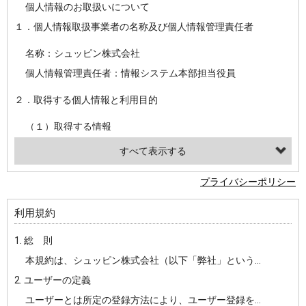
個人情報のお取扱いについて
１．個人情報取扱事業者の名称及び個人情報管理責任者
名称：シュッピン株式会社
個人情報管理責任者：情報システム本部担当役員
２．取得する個人情報と利用目的
（１）取得する情報
【シュッピン会員共通でご登録いただく情報】
・必須登録：氏名、生年月日、性別、住所、電話番号、メールアドレス、パスワード
プライバシーポリシー
・任意登録：ニックネーム、プロフィール画像、希望するメールマガジンの種類
利用規約
【当社サービスをご利用時に当社が取得またはご提供いただく情報】
1. 総 則
・お支払いやお振込みに関わる情報（クレジットカード・銀行口座・電子マネー等の決済時にご提供いただいた情報）
本規約は、シュッピン株式会社（以下「弊社」という）が主催・運営するインターネット上のWebサイト『mapcamera.com』（以下「本サイト」という）及び本サイトを通じて提供されるサービス（以下「本サービス」といいます）をご利用いただく際の、ユーザーと弊社間の一切の関係に適用されます。
・法律上の要請等により、本人確認を行うための本人確認書類（運転免許証、健康保険証、住民票の写し等）、および当該書類に含まれる情報
2. ユーザーの定義
・EVERYBODY×PHOTOGRAPHER.comのご利用に伴いご登録いただいた、広範囲設定をご希望される住所※、投稿時にご提供いただいた撮影機材や機材の設定等に関する情報、および画像データとその画像データに含まれる情報
ユーザーとは所定の登録方法により、ユーザー登録をしていただいた方をいいます。
・当社サービスのご利用履歴