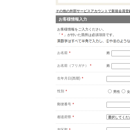
その他の外部サービスアカウントで新規会員登録
お客様情報入力
お客様情報をご入力ください。
「
*
」が付いた箇所は必須項目です。
お名前
*
姓
お名前（フリガナ）
*
姓
生年月日(西暦)
*
性別
*
男性
郵便番号
*
都道府県
*
市区郡
*