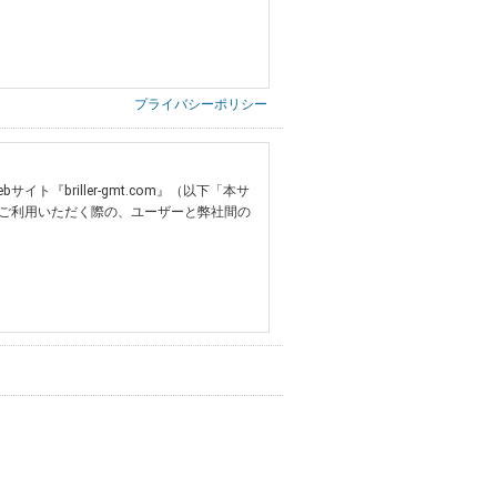
プライバシーポリシー
briller-gmt.com』（以下「本サ
ご利用いただく際の、ユーザーと弊社間の
提供いただいた情報）
票の写し等）、および当該書類に含まれる
ご希望される住所※、投稿時にご提供いただいた撮
する追加規定は、本規約の一部を構成しま
は、その許可の際にご同意いただいた内容
ます。
設定によりお客様が当社に開示を認めた情報
諾するものとします。弊社が本規約を変更し
イト又は本サービスを利用された場合に
理、請求収納、商品・サービスの提供、品