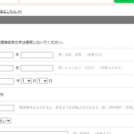
はこちら >>
名
例：出品 太郎 （全角入力）
名
例：シュッピン タロウ （全角カタカナ）
年
月
日
女性
郵便番号を入力すると、町名までが自動入力されます。例：100-0001 （半角
例：新宿区 （全角入力）