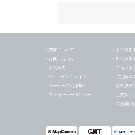
質管理、ア
4. ユーザ
・メールマ
1) ユーザ
・EVERYB
ーザー自身
・上記の他
等を行なわ
します。
３．個人情
2) ユーザ
当社は、以
に届け出る
買取について
会社概要
(1)ご本
3) 弊社は
止すること
お問い合わせ
新卒採用
4) ユーザ
(2)法令等
店舗案内
中途採用
は、ユーザ
(3)ご本人
ショッピングガイド
特定商取
(4)国の
5. 登録事項
ユーザーご利用規約
資金決済
本人の同意
1) ユーザ
プライバシーポリシー
お支払い
(5)業務
2) 弊社は
の安全管理
報に関し、
決済/配
(1) 統計
４．ご提供
(2) ユー
当社への個
ますのでご
(3) ユー