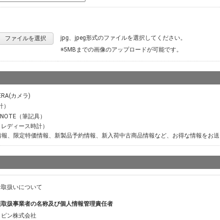
jpg、jpeg形式のファイルを選択してください。
ファイルを選択
※5MBまでの画像のアップロードが可能です。
ERA(カメラ)
計）
M NOTE（筆記具）
ER（レディース時計）
情報、限定特価情報、新製品予約情報、新入荷中古商品情報など、お得な情報をお送
お取扱いについて
報取扱事業者の名称及び個人情報管理責任者
ッピン株式会社