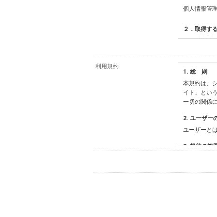
個人情報管
２．取得す
（１）取得
【シュッピ
・必須登録
利用規約
1. 総 則
・任意登録
本規約は、シ
【当社サー
イト」とい
・お支払い
一切の関係
・法律上の
情報
2. ユーザー
・EVERY
ユーザーと
影機材や機
・当社サー
3. 規約の範
・当社ウェ
1) 本規約
【外部サー
2) 弊社が
会員登録時
す。本規約
に基づき、
について取
3) 弊社は
た場合は、
（２）利用
は、変更後
・当社物品