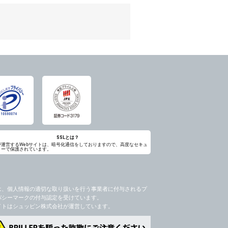
のため
め
レス及び弊社が指定する個人情報などを、ユ
持って厳重に管理し、第三者に譲渡、貸与
は、ユーザー自身の行為とみなされるものと
個人情報を知り得た場合には、速やかに弊社
第三者に提供したりいたしません。
禁止、お客様からのお申し出により利用を停
るものとします。
過誤、第三者の使用などによる損害の責任
意を得ることが困難であるとき。
に対して協力する必要がある場合であって、
SSLとは？
が運営するWebサイトは、暗号化通信をしておりますので、高度なセキュ
ィーで保護されています。
手続きを行なうものとします。
ただし、委託する場合は委託した個人データ
を利用する過程において、弊社が知り得た情
は、個人情報の適切な取り扱いを行う事業者に付与されるプ
バシーマークの付与認定を受けています。
社のサービス等が利用できない場合があり
イトはシュッピン株式会社が運営しています。