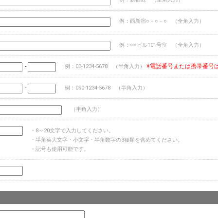
例：西新宿○－○－○ （全角入力）
例：○○ビル101号室 （全角入力）
-
※電話番号または携帯番号
例：03-1234-5678 （半角入力）
-
例：090-1234-5678 （半角入力）
（半角入力）
・8～20文字で入力してください。
・半角英大文字・小文字・半角数字の3種類を含めてください。
・記号も使用可能です。