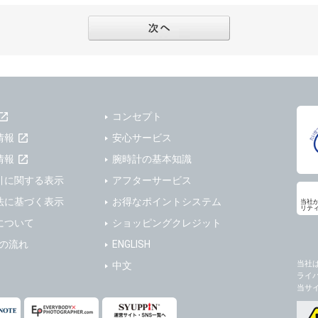
フターサービスの提供、加工サービスの提供、ポイント管理、商品・サービスの改善
ーの登録内容について
ガジンの配信、および当社が提供する商品・サービスについてのアンケート実施のた
ーは、本サイトの利用に際し、ユーザー本人のユーザーID、パスワード、メールアド
ODY×PHOTOGRAPHER.comのフォトシェアリングサービス運営のため
の責任において登録するものとします。ユーザーは登録したこれらの情報を、責任を
、会員の利便性を図ることを目的とした総合的なサービスを提供するため
ないものとします。ユーザーのユーザーID及びパスワードを利用して行われた行為
報の第三者提供と委託
ーが本サイト内で第三者のユーザーID、パスワード、メールアドレス及びこれに伴う
下のいずれかの場合を除いて、個人データを同意いただいた範囲を超えて利用したり
ものとします。
コンセプト
人の同意がある場合。なお第三者に提供する場合には原則として、機密保持、再提供の
一年以上に亘って使用がないユーザーIDとこれに伴う個人情報を抹消することができ
を契約の条件といたします。
情報
安心サービス
ーID、パスワード、メールアドレス及びこれに伴う個人情報の管理不十分、使用上の
により開示を求められた場合。
情報
腕時計の基本知識
ーが負うものとし、弊社は一切責任を負いません。
または公衆の生命、身体又は財産の保護のために必要がある場合であって、本人の同
引に関する表示
アフターサービス
機関若しくは地方公共団体又はその委託を受けた者が法令の定める事務を遂行すること
法に基づく表示
お得なポイントシステム
当社
を得ることにより当該事務の遂行に支障を及ぼすおそれがあるとき。
リテ
ーは、メールアドレスその他の登録事項に変更が生じた場合、直ちに弊社所定の変更
について
ショッピングクレジット
を円滑に進めるために、外部業者に個人データの一部又は全部の処理を委託する場合（
ユーザーの入会申込により知り得た情報、またはユーザーが本サイト及び本サービス
が図られるように、委託先に対する必要かつ適切な監督を行ないます）。
以下の項目に該当する場合に利用することができるものとします。
送の流れ
ENGLISH
した情報のみを開示し、ユーザーの個人情報を表示しない場合。
当社
中文
の任意性
ライ
ザーから寄せられた情報を、ユーザーの個人情報を表示せずに開示する場合。
人情報の提供はお客様の任意ですが、必要な個人情報をご提供いただけない場合、当
当サ
了承下さい。
ザーが個人情報の開示について同意している場合。