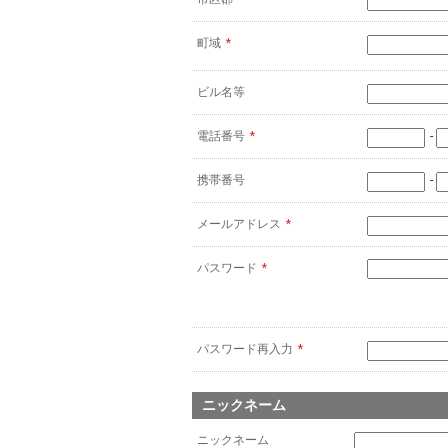
町域
*
ビル名等
電話番号
*
-
携帯番号
-
メールアドレス
*
パスワード
*
パスワード再入力
*
ニックネーム
ニックネーム