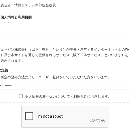
理責任者：情報システム本部担当役員
る個人情報と利用目的
する情報
ン会員共通でご登録いただく情報】
：氏名、生年月日、性別、住所、電話番号、メールアドレス、パスワード
：ニックネーム、プロフィール画像、希望するメールマガジンの種類
ュッピン株式会社（以下「弊社」という）が主催・運営するインターネット上のWebサイト『
ビスをご利用時に当社が取得またはご提供いただく情報】
う）及び本サイトを通じて提供されるサービス（以下「本サービス」といいます）を
やお振込みに関わる情報（クレジットカード・銀行口座・電子マネー等の決済時にご
に適用されます。
要請等により、本人確認を行うための本人確認書類（運転免許証、健康保険証、住民
の定義
BODY×PHOTOGRAPHER.comのご利用に伴いご登録いただいた、広範囲設定を
は所定の登録方法により、ユーザー登録をしていただいた方をいいます。
材の設定等に関する情報、および画像データとその画像データに含まれる情報
ビスのご利用履歴
囲と変更
ブサイト・サービス内のクッキー情報
は、本サイト及び本サービスの利用に関し、弊社及び全てのユーザーに適用されます。
個人情報の取り扱いについて・利用規約に同意します。
ビスアカウントを利用される場合】
別途規定する個別規定、及び弊社が随時本サイト内に掲示またはユーザーに対し通知
にソーシャルネットワーキングサービス等の外部サービスとの連携を許可した場合に
と個別規定及び追加規定が異なる場合は、個別規定及び追加規定が優先するものとし
当該外部サービスでユーザーが利用するIDおよび当該外部サービスのプライバシー
得いたします
ユーザーの承諾を得ることなく、本規約を変更できるものとし、ユーザーはこれを承
本サイト内に掲示またはユーザーに対し通知するものとし、その後にユーザーが本サ
目的
の本規約を承諾したものとみなされます。
販売、古物買取事業および個人・法人の売買仲介業に伴うご案内、契約、申し込み処