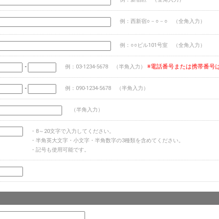
例：西新宿○－○－○ （全角入力）
例：○○ビル101号室 （全角入力）
-
※電話番号または携帯番号
例：03-1234-5678 （半角入力）
-
例：090-1234-5678 （半角入力）
（半角入力）
・8～20文字で入力してください。
・半角英大文字・小文字・半角数字の3種類を含めてください。
・記号も使用可能です。