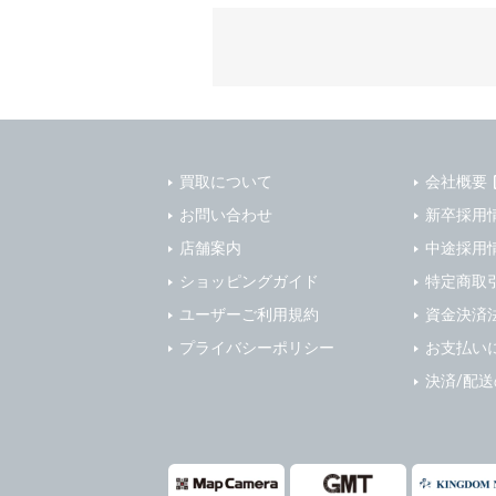
質管理、ア
4. ユーザ
・メールマ
1) ユーザ
・EVERYB
ーザー自身
・上記の他
等を行なわ
します。
３．個人情
2) ユーザ
当社は、以
に届け出る
買取について
会社概要
(1)ご本
3) 弊社は
止すること
お問い合わせ
新卒採用
4) ユーザ
(2)法令等
店舗案内
中途採用
は、ユーザ
(3)ご本人
ショッピングガイド
特定商取
(4)国の
5. 登録事項
ユーザーご利用規約
資金決済
本人の同意
1) ユーザ
プライバシーポリシー
お支払い
(5)業務
2) 弊社は
の安全管理
報に関し、
決済/配
(1) 統計
４．ご提供
(2) ユー
当社への個
ますのでご
(3) ユー