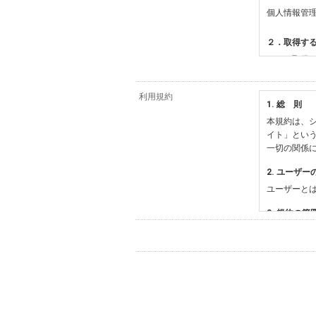
個人情報管
２．取得す
（１）取得
【シュッピ
・必須登録
利用規約
1. 総 則
・任意登録
本規約は、シ
【当社サー
イト」とい
・お支払い
一切の関係
・法律上の
情報
2. ユーザー
・EVERY
ユーザーと
影機材や機
・当社サー
3. 規約の範
・当社ウェ
1) 本規約
【外部サー
2) 弊社が
会員登録時
す。本規約
に基づき、
について取
3) 弊社は
た場合は、
（２）利用
は、変更後
・当社物品