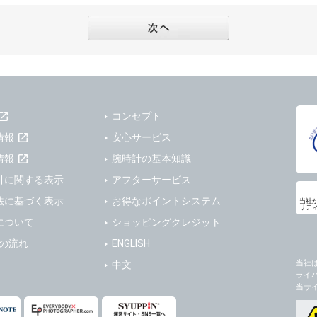
フターサービスの提供、加工サービスの提供、ポイント管理、商品・サービスの改善
ーの登録内容について
ガジンの配信、および当社が提供する商品・サービスについてのアンケート実施のた
ーは、本サイトの利用に際し、ユーザー本人のユーザーID、パスワード、メールアド
ODY×PHOTOGRAPHER.comのフォトシェアリングサービス運営のため
の責任において登録するものとします。ユーザーは登録したこれらの情報を、責任を
、会員の利便性を図ることを目的とした総合的なサービスを提供するため
ないものとします。ユーザーのユーザーID及びパスワードを利用して行われた行為
報の第三者提供と委託
ーが本サイト内で第三者のユーザーID、パスワード、メールアドレス及びこれに伴う
下のいずれかの場合を除いて、個人データを同意いただいた範囲を超えて利用したり
ものとします。
コンセプト
人の同意がある場合。なお第三者に提供する場合には原則として、機密保持、再提供の
一年以上に亘って使用がないユーザーIDとこれに伴う個人情報を抹消することができ
を契約の条件といたします。
情報
安心サービス
ーID、パスワード、メールアドレス及びこれに伴う個人情報の管理不十分、使用上の
により開示を求められた場合。
情報
腕時計の基本知識
ーが負うものとし、弊社は一切責任を負いません。
または公衆の生命、身体又は財産の保護のために必要がある場合であって、本人の同
引に関する表示
アフターサービス
機関若しくは地方公共団体又はその委託を受けた者が法令の定める事務を遂行すること
法に基づく表示
お得なポイントシステム
当社
を得ることにより当該事務の遂行に支障を及ぼすおそれがあるとき。
リテ
ーは、メールアドレスその他の登録事項に変更が生じた場合、直ちに弊社所定の変更
について
ショッピングクレジット
を円滑に進めるために、外部業者に個人データの一部又は全部の処理を委託する場合（
ユーザーの入会申込により知り得た情報、またはユーザーが本サイト及び本サービス
が図られるように、委託先に対する必要かつ適切な監督を行ないます）。
以下の項目に該当する場合に利用することができるものとします。
送の流れ
ENGLISH
した情報のみを開示し、ユーザーの個人情報を表示しない場合。
当社
中文
の任意性
ライ
ザーから寄せられた情報を、ユーザーの個人情報を表示せずに開示する場合。
人情報の提供はお客様の任意ですが、必要な個人情報をご提供いただけない場合、当
当サ
了承下さい。
ザーが個人情報の開示について同意している場合。