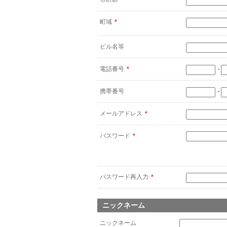
町域
*
ビル名等
電話番号
*
-
携帯番号
-
メールアドレス
*
パスワード
*
パスワード再入力
*
ニックネーム
ニックネーム