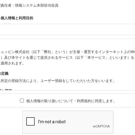
理責任者：情報システム本部担当役員
る個人情報と利用目的
する情報
ン会員共通でご登録いただく情報】
：氏名、生年月日、性別、住所、電話番号、メールアドレス、パスワード
：ニックネーム、プロフィール画像、希望するメールマガジンの種類
ュッピン株式会社（以下「弊社」という）が主催・運営するインターネット上のWebサイト『
ビスをご利用時に当社が取得またはご提供いただく情報】
う）及び本サイトを通じて提供されるサービス（以下「本サービス」といいます）を
やお振込みに関わる情報（クレジットカード・銀行口座・電子マネー等の決済時にご
に適用されます。
要請等により、本人確認を行うための本人確認書類（運転免許証、健康保険証、住民
の定義
BODY×PHOTOGRAPHER.comのご利用に伴いご登録いただいた、広範囲設定を
は所定の登録方法により、ユーザー登録をしていただいた方をいいます。
材の設定等に関する情報、および画像データとその画像データに含まれる情報
ビスのご利用履歴
囲と変更
ブサイト・サービス内のクッキー情報
は、本サイト及び本サービスの利用に関し、弊社及び全てのユーザーに適用されます。
個人情報の取り扱いについて・利用規約に同意します。
ビスアカウントを利用される場合】
別途規定する個別規定、及び弊社が随時本サイト内に掲示またはユーザーに対し通知
にソーシャルネットワーキングサービス等の外部サービスとの連携を許可した場合に
と個別規定及び追加規定が異なる場合は、個別規定及び追加規定が優先するものとし
当該外部サービスでユーザーが利用するIDおよび当該外部サービスのプライバシー
得いたします
ユーザーの承諾を得ることなく、本規約を変更できるものとし、ユーザーはこれを承
本サイト内に掲示またはユーザーに対し通知するものとし、その後にユーザーが本サ
目的
の本規約を承諾したものとみなされます。
販売、古物買取事業および個人・法人の売買仲介業に伴うご案内、契約、申し込み処