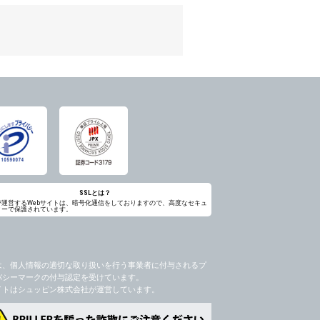
のため
め
レス及び弊社が指定する個人情報などを、ユ
持って厳重に管理し、第三者に譲渡、貸与
は、ユーザー自身の行為とみなされるものと
個人情報を知り得た場合には、速やかに弊社
第三者に提供したりいたしません。
禁止、お客様からのお申し出により利用を停
るものとします。
過誤、第三者の使用などによる損害の責任
意を得ることが困難であるとき。
に対して協力する必要がある場合であって、
SSLとは？
が運営するWebサイトは、暗号化通信をしておりますので、高度なセキュ
ィーで保護されています。
手続きを行なうものとします。
ただし、委託する場合は委託した個人データ
を利用する過程において、弊社が知り得た情
は、個人情報の適切な取り扱いを行う事業者に付与されるプ
バシーマークの付与認定を受けています。
社のサービス等が利用できない場合があり
イトはシュッピン株式会社が運営しています。