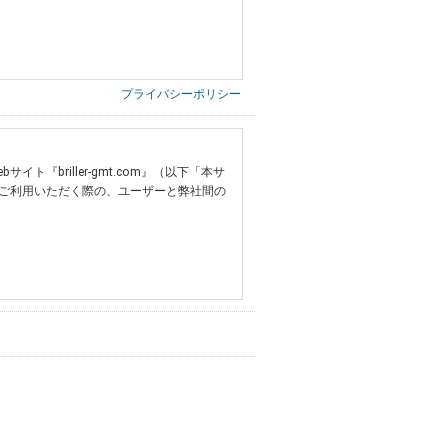
プライバシーポリシー
briller-gmt.com』（以下「本サ
ご利用いただく際の、ユーザーと弊社間の
提供いただいた情報）
票の写し等）、および当該書類に含まれる
ご希望される住所※、投稿時にご提供いただいた撮
する追加規定は、本規約の一部を構成しま
は、その許可の際にご同意いただいた内容
ます。
設定によりお客様が当社に開示を認めた情報
諾するものとします。弊社が本規約を変更し
イト又は本サービスを利用された場合に
理、請求収納、商品・サービスの提供、品