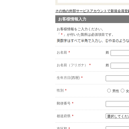
その他の外部サービスアカウントで新規会員登録
お客様情報入力
お客様情報をご入力ください。
「
*
」が付いた箇所は必須項目です。
お名前
*
姓
お名前（フリガナ）
*
姓
生年月日(西暦)
*
性別
*
男性
郵便番号
*
都道府県
*
市区郡
*