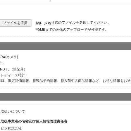
jpg、jpeg形式のファイルを選択してください。
ファイルを選択
※5MBまでの画像のアップロードが可能です。
ERA(カメラ)
計）
M NOTE（筆記具）
ER（レディース時計）
情報、限定特価情報、新製品予約情報、新入荷中古商品情報など、お得な情報をお送
お取扱いについて
報取扱事業者の名称及び個人情報管理責任者
ッピン株式会社