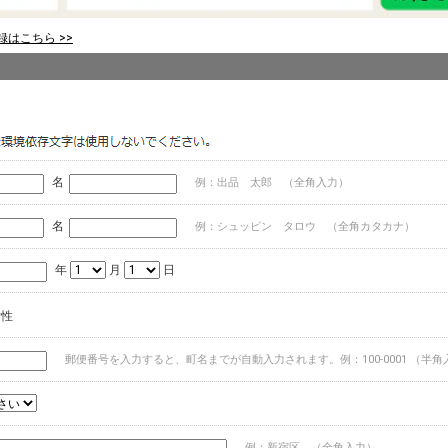
はこちら >>
名
例：出品 太郎 （全角入力）
名
例：シュッピン タロウ （全角カタカナ）
年
月
日
女性
郵便番号を入力すると、町名までが自動入力されます。例：100-0001 （半角
例：新宿区 （全角入力）