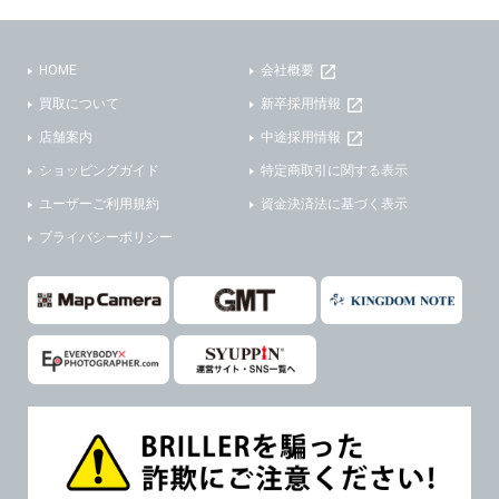
(3)ご本人または公衆の生命、身体又は財産の保護のために必要がある場合であって、本人の同意を得ることが困難であるとき。
(2) ユーザーから寄せられた情報を、ユーザーの個人情報を表示せずに開示する場合。
(4)国の機関若しくは地方公共団体又はその委託を受けた者が法令の定める事務を遂行することに対して協力する必要がある場合であって、本人の同意を得ることにより当該事務の遂行に支障を及ぼすおそれがあるとき。
(3) ユーザーが個人情報の開示について同意している場合。
HOME
会社概要
(5)業務を円滑に進めるために、外部業者に個人データの一部又は全部の処理を委託する場合（ただし、委託する場合は委託した個人データの安全管理が図られるように、委託先に対する必要かつ適切な監督を行ないます）。
(4) 法令により開示が求められた場合。
買取について
新卒採用情報
(5) 弊社で取り扱う商品またはサービスに関する案内や情報提供（郵便、電子メール等によるダイレクトメールなど）を行なう場合。
４．ご提供の任意性
店舗案内
中途採用情報
(6) 弊社が利用目的を示してユーザーから取得した情報を、その利用目的の範囲内で利用する場合。
ショッピングガイド
特定商取引に関する表示
当社への個人情報の提供はお客様の任意ですが、必要な個人情報をご提供いただけない場合、当社のサービス等が利用できない場合がありますのでご了承下さい。
6. 情報の提供
ユーザーご利用規約
資金決済法に基づく表示
５．ご本人が容易に知覚できない方法による個人情報の取得
1)弊社は、各ユーザーに対し、当該ユーザーの購入商品の情報、及び弊社の特価商品の情報等、ユーザーに有益かつ便利な情報を提供するものとし、ユーザーはこれに同意するものとします。
プライバシーポリシー
当社ホームページでは、利用者が当社ホームページに再訪問される際、より便利に当社ホームページを閲覧・利用していただくためにクッキーを使用する場合があります。
2)メールマガジンについて
また利用者の統計的分析のため、または掲載された広告にクッキーを使用する場合があります。
ユーザーは、本サイトのメールマガジンの購読に際し、ユーザー本人の責任においてメールマガジン購読の登録をするものとします。
６．個人情報に関するお問合せ対応
フォームにて入力されたメールアドレスに、本サイトのお知らせをメールにてお送りさせていただきます。
本サイトからのメールの受け取りを希望されない場合は、下記リンクから設定の変更を行ってください。
(1)当社は、当社の保有する個人データに関し、ご本人から利用目的の通知，開示，内容の訂正，追加又は削除，利用の停止，消去及び第三者への提供の停止の請求などがあれば、ご本人の確認をさせていただいた上で、速やかに対応します。また当社の個人情報の取り扱いに関するご質問、ご相談にも対応いたします。尚、シュッピン会員のお客様は、当社が保有する個人データの削除を要求する権利があります。
本サイト会員のお客様は
こちら
※個人情報の開示請求には手数料として800円(税別)をご本人様にご負担いただいております。
※設定変更前にログインする必要があります。
(2)当社の個人情報に関するお問合せは、以下の窓口で承ります。お問合せの内容により必要な書類提出や質問へのご回答をお願いすることがあります。
メールマガジン会員のお客様は
こちら
シュッピン株式会社 個人情報相談窓口