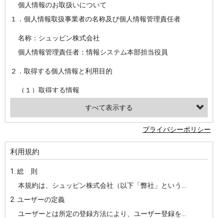
個人情報のお取扱いについて
１．個人情報取扱事業者の名称及び個人情報管理責任者
名称：シュッピン株式会社
個人情報管理責任者：情報システム本部担当役員
２．取得する個人情報と利用目的
（１）取得する情報
【シュッピン会員共通でご登録いただく情報】
・必須登録：氏名、生年月日、性別、住所、電話番号、メールアドレス、パスワード
プライバシーポリシー
・任意登録：ニックネーム、プロフィール画像、希望するメールマガジンの種類
利用規約
【当社サービスをご利用時に当社が取得またはご提供いただく情報】
1. 総 則
・お支払いやお振込みに関わる情報（クレジットカード・銀行口座・電子マネー等の決済時にご提供いただいた情報）
本規約は、シュッピン株式会社（以下「弊社」という）が主催・運営するインターネット上のWebサイト『mapcamera.com』（以下「本サイト」という）及び本サイトを通じて提供されるサービス（以下「本サービス」といいます）をご利用いただく際の、ユーザーと弊社間の一切の関係に適用されます。
・法律上の要請等により、本人確認を行うための本人確認書類（運転免許証、健康保険証、住民票の写し等）、および当該書類に含まれる情報
2. ユーザーの定義
・EVERYBODY×PHOTOGRAPHER.comのご利用に伴いご登録いただいた、広範囲設定をご希望される住所※、投稿時にご提供いただいた撮影機材や機材の設定等に関する情報、および画像データとその画像データに含まれる情報
ユーザーとは所定の登録方法により、ユーザー登録をしていただいた方をいいます。
・当社サービスのご利用履歴