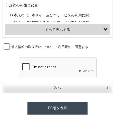
3. 規約の範囲と変更
・当社ウェブサイト・サービス内のクッキー情報
1) 本規約は、本サイト及び本サービスの利用に関し、弊社及び全てのユーザーに適用されます。>
【外部サービスアカウントを利用される場合】
2) 弊社が別途規定する個別規定、及び弊社が随時本サイト内に掲示またはユーザーに対し通知する追加規定は、本規約の一部を構成します。本規約と個別規定及び追加規定が異なる場合は、個別規定及び追加規定が優先するものとします。
会員登録時にソーシャルネットワーキングサービス等の外部サービスとの連携を許可した場合には、その許可の際にご同意いただいた内容に基づき、当該外部サービスでユーザーが利用するIDおよび当該外部サービスのプライバシー設定によりお客様が当社に開示を認めた情報について取得いたします
3) 弊社はユーザーの承諾を得ることなく、本規約を変更できるものとし、ユーザーはこれを承諾するものとします。弊社が本規約を変更した場合は、本サイト内に掲示またはユーザーに対し通知するものとし、その後にユーザーが本サイト又は本サービスを利用された場合には、変更後の本規約を承諾したものとみなされます。
（２）利用目的
4. ユーザーの登録内容について
個人情報の取り扱いについて・利用規約に同意する
・当社物品販売、古物買取事業および個人・法人の売買仲介業に伴うご案内、契約、申し込み処理、請求収納、商品・サービスの提供、品質管理、アフターサービスの提供、加工サービスの提供、ポイント管理、商品・サービスの改善のため
1) ユーザーは、本サイトの利用に際し、ユーザー本人のユーザーID、パスワード、メールアドレス及び弊社が指定する個人情報などを、ユーザー自身の責任において登録するものとします。ユーザーは登録したこれらの情報を、責任を持って厳重に管理し、第三者に譲渡、貸与等を行なわないものとします。ユーザーのユーザーID及びパスワードを利用して行われた行為は、ユーザー自身の行為とみなされるものとします。
・メールマガジンの配信、および当社が提供する商品・サービスについてのアンケート実施のため
2) ユーザーが本サイト内で第三者のユーザーID、パスワード、メールアドレス及びこれに伴う個人情報を知り得た場合には、速やかに弊社に届け出るものとします。
・EVERYBODY×PHOTOGRAPHER.comのフォトシェアリングサービス運営のため
3) 弊社は一年以上に亘って使用がないユーザーIDとこれに伴う個人情報を抹消することができるものとします。
・上記の他、会員の利便性を図ることを目的とした総合的なサービスを提供するため
4) ユーザーID、パスワード、メールアドレス及びこれに伴う個人情報の管理不十分、使用上の過誤、第三者の使用などによる損害の責任は、ユーザーが負うものとし、弊社は一切責任を負いません。
３．個人情報の第三者提供と委託
5. 登録事項
当社は、以下のいずれかの場合を除いて、個人データを同意いただいた範囲を超えて利用したり第三者に提供したりいたしません。
1) ユーザーは、メールアドレスその他の登録事項に変更が生じた場合、直ちに弊社所定の変更手続きを行なうものとします。
2) 弊社はユーザーの入会申込により知り得た情報、またはユーザーが本サイト及び本サービスを利用する過程において、弊社が知り得た情報に関し、以下の項目に該当する場合に利用することができるものとします。
(1)ご本人の同意がある場合。なお第三者に提供する場合には原則として、機密保持、再提供の禁止、お客様からのお申し出により利用を停止することを契約の条件といたします。
PC版を表示
(2)法令等により開示を求められた場合。
(1) 統計した情報のみを開示し、ユーザーの個人情報を表示しない場合。