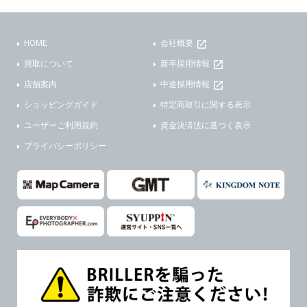
(3)ご本人または公衆の生命、身体又は財産の保護のために必要がある場合であって、本人の同意を得ることが困難であるとき。
(2) ユーザーから寄せられた情報を、ユーザーの個人情報を表示せずに開示する場合。
(4)国の機関若しくは地方公共団体又はその委託を受けた者が法令の定める事務を遂行することに対して協力する必要がある場合であって、本人の同意を得ることにより当該事務の遂行に支障を及ぼすおそれがあるとき。
(3) ユーザーが個人情報の開示について同意している場合。
HOME
会社概要
(5)業務を円滑に進めるために、外部業者に個人データの一部又は全部の処理を委託する場合（ただし、委託する場合は委託した個人データの安全管理が図られるように、委託先に対する必要かつ適切な監督を行ないます）。
(4) 法令により開示が求められた場合。
買取について
新卒採用情報
(5) 弊社で取り扱う商品またはサービスに関する案内や情報提供（郵便、電子メール等によるダイレクトメールなど）を行なう場合。
４．ご提供の任意性
店舗案内
中途採用情報
(6) 弊社が利用目的を示してユーザーから取得した情報を、その利用目的の範囲内で利用する場合。
ショッピングガイド
特定商取引に関する表示
当社への個人情報の提供はお客様の任意ですが、必要な個人情報をご提供いただけない場合、当社のサービス等が利用できない場合がありますのでご了承下さい。
6. 情報の提供
ユーザーご利用規約
資金決済法に基づく表示
５．ご本人が容易に知覚できない方法による個人情報の取得
1)弊社は、各ユーザーに対し、当該ユーザーの購入商品の情報、及び弊社の特価商品の情報等、ユーザーに有益かつ便利な情報を提供するものとし、ユーザーはこれに同意するものとします。
プライバシーポリシー
当社ホームページでは、利用者が当社ホームページに再訪問される際、より便利に当社ホームページを閲覧・利用していただくためにクッキーを使用する場合があります。
2)メールマガジンについて
また利用者の統計的分析のため、または掲載された広告にクッキーを使用する場合があります。
ユーザーは、本サイトのメールマガジンの購読に際し、ユーザー本人の責任においてメールマガジン購読の登録をするものとします。
６．個人情報に関するお問合せ対応
フォームにて入力されたメールアドレスに、本サイトのお知らせをメールにてお送りさせていただきます。
本サイトからのメールの受け取りを希望されない場合は、下記リンクから設定の変更を行ってください。
(1)当社は、当社の保有する個人データに関し、ご本人から利用目的の通知，開示，内容の訂正，追加又は削除，利用の停止，消去及び第三者への提供の停止の請求などがあれば、ご本人の確認をさせていただいた上で、速やかに対応します。また当社の個人情報の取り扱いに関するご質問、ご相談にも対応いたします。尚、シュッピン会員のお客様は、当社が保有する個人データの削除を要求する権利があります。
本サイト会員のお客様は
こちら
※個人情報の開示請求には手数料として800円(税別)をご本人様にご負担いただいております。
※設定変更前にログインする必要があります。
(2)当社の個人情報に関するお問合せは、以下の窓口で承ります。お問合せの内容により必要な書類提出や質問へのご回答をお願いすることがあります。
メールマガジン会員のお客様は
こちら
シュッピン株式会社 個人情報相談窓口