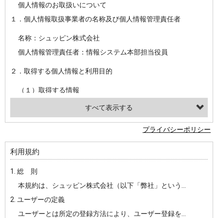
個人情報のお取扱いについて
１．個人情報取扱事業者の名称及び個人情報管理責任者
名称：シュッピン株式会社
個人情報管理責任者：情報システム本部担当役員
２．取得する個人情報と利用目的
（１）取得する情報
【シュッピン会員共通でご登録いただく情報】
・必須登録：氏名、生年月日、性別、住所、電話番号、メールアドレス、パスワード
プライバシーポリシー
・任意登録：ニックネーム、プロフィール画像、希望するメールマガジンの種類
利用規約
【当社サービスをご利用時に当社が取得またはご提供いただく情報】
1. 総 則
・お支払いやお振込みに関わる情報（クレジットカード・銀行口座・電子マネー等の決済時にご提供いただいた情報）
本規約は、シュッピン株式会社（以下「弊社」という）が主催・運営するインターネット上のWebサイト『mapcamera.com』（以下「本サイト」という）及び本サイトを通じて提供されるサービス（以下「本サービス」といいます）をご利用いただく際の、ユーザーと弊社間の一切の関係に適用されます。
・法律上の要請等により、本人確認を行うための本人確認書類（運転免許証、健康保険証、住民票の写し等）、および当該書類に含まれる情報
2. ユーザーの定義
・EVERYBODY×PHOTOGRAPHER.comのご利用に伴いご登録いただいた、広範囲設定をご希望される住所※、投稿時にご提供いただいた撮影機材や機材の設定等に関する情報、および画像データとその画像データに含まれる情報
ユーザーとは所定の登録方法により、ユーザー登録をしていただいた方をいいます。
・当社サービスのご利用履歴