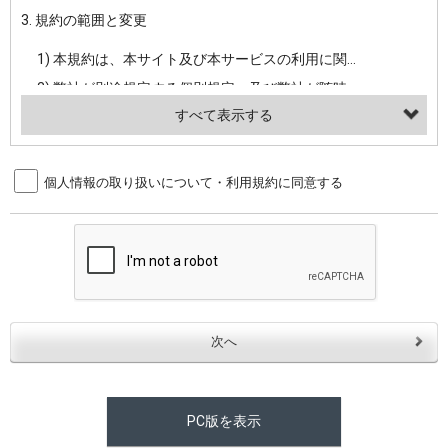
3. 規約の範囲と変更
・当社ウェブサイト・サービス内のクッキー情報
1) 本規約は、本サイト及び本サービスの利用に関し、弊社及び全てのユーザーに適用されます。>
【外部サービスアカウントを利用される場合】
2) 弊社が別途規定する個別規定、及び弊社が随時本サイト内に掲示またはユーザーに対し通知する追加規定は、本規約の一部を構成します。本規約と個別規定及び追加規定が異なる場合は、個別規定及び追加規定が優先するものとします。
会員登録時にソーシャルネットワーキングサービス等の外部サービスとの連携を許可した場合には、その許可の際にご同意いただいた内容に基づき、当該外部サービスでユーザーが利用するIDおよび当該外部サービスのプライバシー設定によりお客様が当社に開示を認めた情報について取得いたします
3) 弊社はユーザーの承諾を得ることなく、本規約を変更できるものとし、ユーザーはこれを承諾するものとします。弊社が本規約を変更した場合は、本サイト内に掲示またはユーザーに対し通知するものとし、その後にユーザーが本サイト又は本サービスを利用された場合には、変更後の本規約を承諾したものとみなされます。
（２）利用目的
4. ユーザーの登録内容について
個人情報の取り扱いについて・利用規約に同意する
・当社物品販売、古物買取事業および個人・法人の売買仲介業に伴うご案内、契約、申し込み処理、請求収納、商品・サービスの提供、品質管理、アフターサービスの提供、加工サービスの提供、ポイント管理、商品・サービスの改善のため
1) ユーザーは、本サイトの利用に際し、ユーザー本人のユーザーID、パスワード、メールアドレス及び弊社が指定する個人情報などを、ユーザー自身の責任において登録するものとします。ユーザーは登録したこれらの情報を、責任を持って厳重に管理し、第三者に譲渡、貸与等を行なわないものとします。ユーザーのユーザーID及びパスワードを利用して行われた行為は、ユーザー自身の行為とみなされるものとします。
・メールマガジンの配信、および当社が提供する商品・サービスについてのアンケート実施のため
2) ユーザーが本サイト内で第三者のユーザーID、パスワード、メールアドレス及びこれに伴う個人情報を知り得た場合には、速やかに弊社に届け出るものとします。
・EVERYBODY×PHOTOGRAPHER.comのフォトシェアリングサービス運営のため
3) 弊社は一年以上に亘って使用がないユーザーIDとこれに伴う個人情報を抹消することができるものとします。
・上記の他、会員の利便性を図ることを目的とした総合的なサービスを提供するため
4) ユーザーID、パスワード、メールアドレス及びこれに伴う個人情報の管理不十分、使用上の過誤、第三者の使用などによる損害の責任は、ユーザーが負うものとし、弊社は一切責任を負いません。
３．個人情報の第三者提供と委託
5. 登録事項
当社は、以下のいずれかの場合を除いて、個人データを同意いただいた範囲を超えて利用したり第三者に提供したりいたしません。
1) ユーザーは、メールアドレスその他の登録事項に変更が生じた場合、直ちに弊社所定の変更手続きを行なうものとします。
2) 弊社はユーザーの入会申込により知り得た情報、またはユーザーが本サイト及び本サービスを利用する過程において、弊社が知り得た情報に関し、以下の項目に該当する場合に利用することができるものとします。
(1)ご本人の同意がある場合。なお第三者に提供する場合には原則として、機密保持、再提供の禁止、お客様からのお申し出により利用を停止することを契約の条件といたします。
PC版を表示
(2)法令等により開示を求められた場合。
(1) 統計した情報のみを開示し、ユーザーの個人情報を表示しない場合。