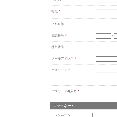
町域
*
ビル名等
電話番号
*
-
携帯番号
-
メールアドレス
*
パスワード
*
パスワード再入力
*
ニックネーム
ニックネーム