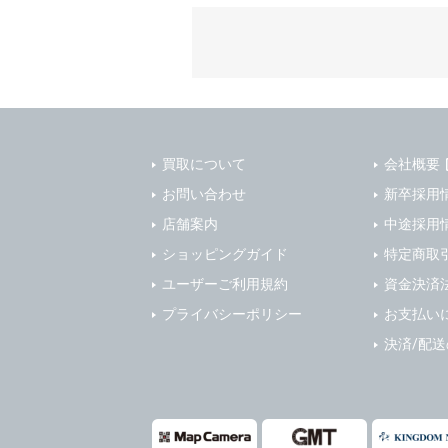
質管理、ア
4. ユーザ
・メールマ
1) ユーザ
・EVERYB
ーザー自身
・上記の他
等を行なわ
します。
３．個人情
2) ユーザ
当社は、以
に届け出る
買取について
会社概要
(1)ご本
3) 弊社は
止すること
お問い合わせ
新卒採用
4) ユーザ
(2)法令等
店舗案内
中途採用
は、ユーザ
(3)ご本人
ショッピングガイド
特定商取
(4)国の
5. 登録事項
ユーザーご利用規約
資金決済
本人の同意
1) ユーザ
プライバシーポリシー
お支払い
(5)業務
2) 弊社は
の安全管理
報に関し、
決済/配
(1) 統計
４．ご提供
(2) ユー
当社への個
ますのでご
(3) ユー