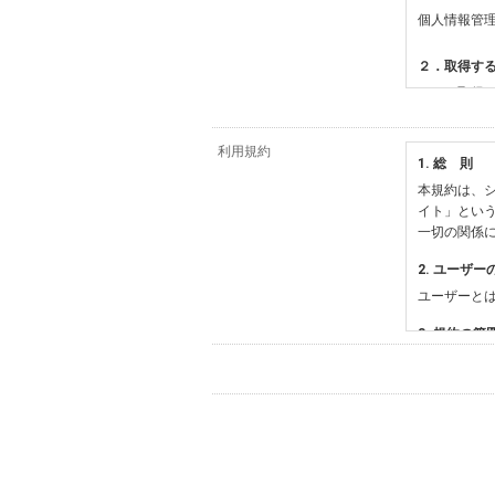
個人情報管
２．取得す
（１）取得
【シュッピ
・必須登録
利用規約
1. 総 則
・任意登録
本規約は、シ
【当社サー
イト」とい
・お支払い
一切の関係
・法律上の
情報
2. ユーザー
・EVERY
ユーザーと
影機材や機
・当社サー
3. 規約の範
・当社ウェ
1) 本規約
【外部サー
2) 弊社が
会員登録時
す。本規約
に基づき、
について取
3) 弊社は
た場合は、
（２）利用
は、変更後
・当社物品