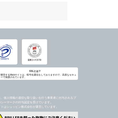
のため
め
レス及び弊社が指定する個人情報などを、ユ
持って厳重に管理し、第三者に譲渡、貸与
は、ユーザー自身の行為とみなされるものと
個人情報を知り得た場合には、速やかに弊社
第三者に提供したりいたしません。
禁止、お客様からのお申し出により利用を停
るものとします。
過誤、第三者の使用などによる損害の責任
意を得ることが困難であるとき。
に対して協力する必要がある場合であって、
SSLとは？
が運営するWebサイトは、暗号化通信をしておりますので、高度なセキュ
ィーで保護されています。
手続きを行なうものとします。
ただし、委託する場合は委託した個人データ
を利用する過程において、弊社が知り得た情
は、個人情報の適切な取り扱いを行う事業者に付与されるプ
バシーマークの付与認定を受けています。
社のサービス等が利用できない場合があり
イトはシュッピン株式会社が運営しています。