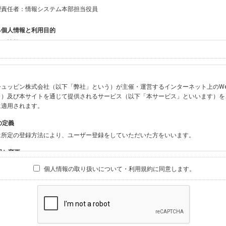
理責任者：情報システム本部担当役員
る個人情報と利用目的
する情報
ン会員共通でご登録いただく情報】
：氏名、生年月日、性別、住所、電話番号、メールアドレス、パスワード
：ニックネーム、プロフィール画像、希望するメールマガジンの種類
ュッピン株式会社（以下「弊社」という）が主催・運営するインターネット上のWebサイト『
ビスをご利用時に当社が取得またはご提供いただく情報】
う）及び本サイトを通じて提供されるサービス（以下「本サービス」といいます）を
やお振込みに関わる情報（クレジットカード・銀行口座・電子マネー等の決済時にご
に適用されます。
要請等により、本人確認を行うための本人確認書類（運転免許証、健康保険証、住民
の定義
BODY×PHOTOGRAPHER.comのご利用に伴いご登録いただいた、広範囲設定を
は所定の登録方法により、ユーザー登録をしていただいた方をいいます。
材の設定等に関する情報、および画像データとその画像データに含まれる情報
ビスのご利用履歴
囲と変更
ブサイト・サービス内のクッキー情報
は、本サイト及び本サービスの利用に関し、弊社及び全てのユーザーに適用されます。
個人情報の取り扱いについて・利用規約に同意します。
ビスアカウントを利用される場合】
別途規定する個別規定、及び弊社が随時本サイト内に掲示またはユーザーに対し通知
にソーシャルネットワーキングサービス等の外部サービスとの連携を許可した場合に
と個別規定及び追加規定が異なる場合は、個別規定及び追加規定が優先するものとし
当該外部サービスでユーザーが利用するIDおよび当該外部サービスのプライバシー
得いたします
ユーザーの承諾を得ることなく、本規約を変更できるものとし、ユーザーはこれを承
本サイト内に掲示またはユーザーに対し通知するものとし、その後にユーザーが本サ
目的
の本規約を承諾したものとみなされます。
販売、古物買取事業および個人・法人の売買仲介業に伴うご案内、契約、申し込み処