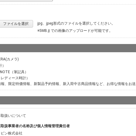
jpg、jpeg形式のファイルを選択してください。
ファイルを選択
※5MBまでの画像のアップロードが可能です。
ERA(カメラ)
計）
M NOTE（筆記具）
ER（レディース時計）
情報、限定特価情報、新製品予約情報、新入荷中古商品情報など、お得な情報をお送
お取扱いについて
報取扱事業者の名称及び個人情報管理責任者
ッピン株式会社