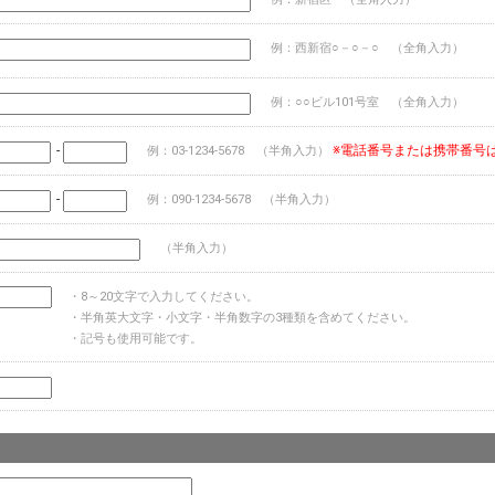
例：西新宿○－○－○ （全角入力）
例：○○ビル101号室 （全角入力）
-
※電話番号または携帯番号
例：03-1234-5678 （半角入力）
-
例：090-1234-5678 （半角入力）
（半角入力）
・8～20文字で入力してください。
・半角英大文字・小文字・半角数字の3種類を含めてください。
・記号も使用可能です。