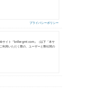
プライバシーポリシー
briller-gmt.com』（以下「本サ
ご利用いただく際の、ユーザーと弊社間の
提供いただいた情報）
票の写し等）、および当該書類に含まれる
ご希望される住所※、投稿時にご提供いただいた撮
する追加規定は、本規約の一部を構成しま
は、その許可の際にご同意いただいた内容
ます。
設定によりお客様が当社に開示を認めた情報
諾するものとします。弊社が本規約を変更し
イト又は本サービスを利用された場合に
理、請求収納、商品・サービスの提供、品