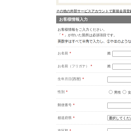
その他の外部サービスアカウントで新規会員登録
お客様情報入力
お客様情報をご入力ください。
「
*
」が付いた箇所は必須項目です。
お名前
*
姓
お名前（フリガナ）
*
姓
生年月日(西暦)
*
性別
*
男性
郵便番号
*
都道府県
*
市区郡
*