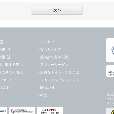
フターサービスの提供、加工サービスの提供、ポイント管理、商品・サービスの改善
ーの登録内容について
ガジンの配信、および当社が提供する商品・サービスについてのアンケート実施のた
ーは、本サイトの利用に際し、ユーザー本人のユーザーID、パスワード、メールアド
ODY×PHOTOGRAPHER.comのフォトシェアリングサービス運営のため
の責任において登録するものとします。ユーザーは登録したこれらの情報を、責任を
、会員の利便性を図ることを目的とした総合的なサービスを提供するため
ないものとします。ユーザーのユーザーID及びパスワードを利用して行われた行為
報の第三者提供と委託
ーが本サイト内で第三者のユーザーID、パスワード、メールアドレス及びこれに伴う
下のいずれかの場合を除いて、個人データを同意いただいた範囲を超えて利用したり
ものとします。
コンセプト
人の同意がある場合。なお第三者に提供する場合には原則として、機密保持、再提供の
一年以上に亘って使用がないユーザーIDとこれに伴う個人情報を抹消することができ
を契約の条件といたします。
情報
安心サービス
ーID、パスワード、メールアドレス及びこれに伴う個人情報の管理不十分、使用上の
により開示を求められた場合。
情報
腕時計の基本知識
ーが負うものとし、弊社は一切責任を負いません。
または公衆の生命、身体又は財産の保護のために必要がある場合であって、本人の同
引に関する表示
アフターサービス
機関若しくは地方公共団体又はその委託を受けた者が法令の定める事務を遂行すること
法に基づく表示
お得なポイントシステム
当社
を得ることにより当該事務の遂行に支障を及ぼすおそれがあるとき。
リテ
ーは、メールアドレスその他の登録事項に変更が生じた場合、直ちに弊社所定の変更
について
ショッピングクレジット
を円滑に進めるために、外部業者に個人データの一部又は全部の処理を委託する場合（
ユーザーの入会申込により知り得た情報、またはユーザーが本サイト及び本サービス
が図られるように、委託先に対する必要かつ適切な監督を行ないます）。
以下の項目に該当する場合に利用することができるものとします。
送の流れ
ENGLISH
した情報のみを開示し、ユーザーの個人情報を表示しない場合。
当社
中文
の任意性
ライ
ザーから寄せられた情報を、ユーザーの個人情報を表示せずに開示する場合。
人情報の提供はお客様の任意ですが、必要な個人情報をご提供いただけない場合、当
当サ
了承下さい。
ザーが個人情報の開示について同意している場合。