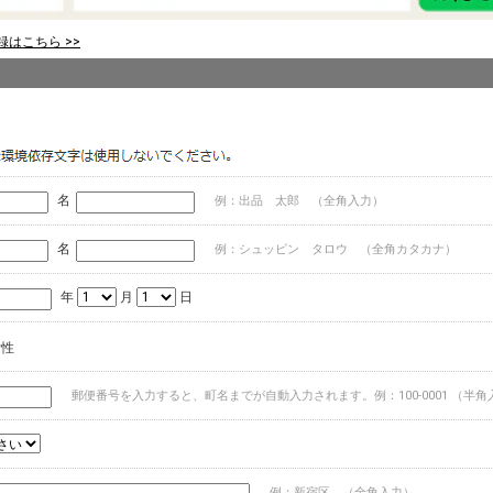
はこちら >>
名
例：出品 太郎 （全角入力）
名
例：シュッピン タロウ （全角カタカナ）
年
月
日
女性
郵便番号を入力すると、町名までが自動入力されます。例：100-0001 （半角
例：新宿区 （全角入力）