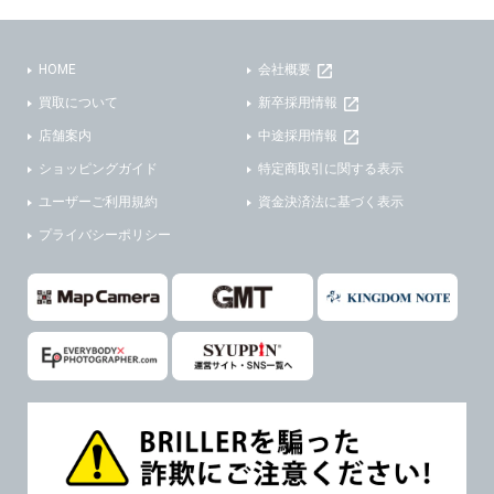
(3)ご本人または公衆の生命、身体又は財産の保護のために必要がある場合であって、本人の同意を得ることが困難であるとき。
(2) ユーザーから寄せられた情報を、ユーザーの個人情報を表示せずに開示する場合。
(4)国の機関若しくは地方公共団体又はその委託を受けた者が法令の定める事務を遂行することに対して協力する必要がある場合であって、本人の同意を得ることにより当該事務の遂行に支障を及ぼすおそれがあるとき。
(3) ユーザーが個人情報の開示について同意している場合。
HOME
会社概要
(5)業務を円滑に進めるために、外部業者に個人データの一部又は全部の処理を委託する場合（ただし、委託する場合は委託した個人データの安全管理が図られるように、委託先に対する必要かつ適切な監督を行ないます）。
(4) 法令により開示が求められた場合。
買取について
新卒採用情報
(5) 弊社で取り扱う商品またはサービスに関する案内や情報提供（郵便、電子メール等によるダイレクトメールなど）を行なう場合。
４．ご提供の任意性
店舗案内
中途採用情報
(6) 弊社が利用目的を示してユーザーから取得した情報を、その利用目的の範囲内で利用する場合。
ショッピングガイド
特定商取引に関する表示
当社への個人情報の提供はお客様の任意ですが、必要な個人情報をご提供いただけない場合、当社のサービス等が利用できない場合がありますのでご了承下さい。
6. 情報の提供
ユーザーご利用規約
資金決済法に基づく表示
５．ご本人が容易に知覚できない方法による個人情報の取得
1)弊社は、各ユーザーに対し、当該ユーザーの購入商品の情報、及び弊社の特価商品の情報等、ユーザーに有益かつ便利な情報を提供するものとし、ユーザーはこれに同意するものとします。
プライバシーポリシー
当社ホームページでは、利用者が当社ホームページに再訪問される際、より便利に当社ホームページを閲覧・利用していただくためにクッキーを使用する場合があります。
2)メールマガジンについて
また利用者の統計的分析のため、または掲載された広告にクッキーを使用する場合があります。
ユーザーは、本サイトのメールマガジンの購読に際し、ユーザー本人の責任においてメールマガジン購読の登録をするものとします。
６．個人情報に関するお問合せ対応
フォームにて入力されたメールアドレスに、本サイトのお知らせをメールにてお送りさせていただきます。
本サイトからのメールの受け取りを希望されない場合は、下記リンクから設定の変更を行ってください。
(1)当社は、当社の保有する個人データに関し、ご本人から利用目的の通知，開示，内容の訂正，追加又は削除，利用の停止，消去及び第三者への提供の停止の請求などがあれば、ご本人の確認をさせていただいた上で、速やかに対応します。また当社の個人情報の取り扱いに関するご質問、ご相談にも対応いたします。尚、シュッピン会員のお客様は、当社が保有する個人データの削除を要求する権利があります。
本サイト会員のお客様は
こちら
※個人情報の開示請求には手数料として800円(税別)をご本人様にご負担いただいております。
※設定変更前にログインする必要があります。
(2)当社の個人情報に関するお問合せは、以下の窓口で承ります。お問合せの内容により必要な書類提出や質問へのご回答をお願いすることがあります。
メールマガジン会員のお客様は
こちら
シュッピン株式会社 個人情報相談窓口