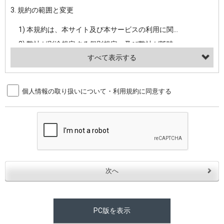
3. 規約の範囲と変更
・当社ウェブサイト・サービス内のクッキー情報
1) 本規約は、本サイト及び本サービスの利用に関し、弊社及び全てのユーザーに適用されます。>
【外部サービスアカウントを利用される場合】
2) 弊社が別途規定する個別規定、及び弊社が随時本サイト内に掲示またはユーザーに対し通知する追加規定は、本規約の一部を構成します。本規約と個別規定及び追加規定が異なる場合は、個別規定及び追加規定が優先するものとします。
会員登録時にソーシャルネットワーキングサービス等の外部サービスとの連携を許可した場合には、その許可の際にご同意いただいた内容に基づき、当該外部サービスでユーザーが利用するIDおよび当該外部サービスのプライバシー設定によりお客様が当社に開示を認めた情報について取得いたします
3) 弊社はユーザーの承諾を得ることなく、本規約を変更できるものとし、ユーザーはこれを承諾するものとします。弊社が本規約を変更した場合は、本サイト内に掲示またはユーザーに対し通知するものとし、その後にユーザーが本サイト又は本サービスを利用された場合には、変更後の本規約を承諾したものとみなされます。
（２）利用目的
4. ユーザーの登録内容について
個人情報の取り扱いについて・利用規約に同意する
・当社物品販売、古物買取事業および個人・法人の売買仲介業に伴うご案内、契約、申し込み処理、請求収納、商品・サービスの提供、品質管理、アフターサービスの提供、加工サービスの提供、ポイント管理、商品・サービスの改善のため
1) ユーザーは、本サイトの利用に際し、ユーザー本人のユーザーID、パスワード、メールアドレス及び弊社が指定する個人情報などを、ユーザー自身の責任において登録するものとします。ユーザーは登録したこれらの情報を、責任を持って厳重に管理し、第三者に譲渡、貸与等を行なわないものとします。ユーザーのユーザーID及びパスワードを利用して行われた行為は、ユーザー自身の行為とみなされるものとします。
・メールマガジンの配信、および当社が提供する商品・サービスについてのアンケート実施のため
2) ユーザーが本サイト内で第三者のユーザーID、パスワード、メールアドレス及びこれに伴う個人情報を知り得た場合には、速やかに弊社に届け出るものとします。
・EVERYBODY×PHOTOGRAPHER.comのフォトシェアリングサービス運営のため
3) 弊社は一年以上に亘って使用がないユーザーIDとこれに伴う個人情報を抹消することができるものとします。
・上記の他、会員の利便性を図ることを目的とした総合的なサービスを提供するため
4) ユーザーID、パスワード、メールアドレス及びこれに伴う個人情報の管理不十分、使用上の過誤、第三者の使用などによる損害の責任は、ユーザーが負うものとし、弊社は一切責任を負いません。
３．個人情報の第三者提供と委託
5. 登録事項
当社は、以下のいずれかの場合を除いて、個人データを同意いただいた範囲を超えて利用したり第三者に提供したりいたしません。
1) ユーザーは、メールアドレスその他の登録事項に変更が生じた場合、直ちに弊社所定の変更手続きを行なうものとします。
2) 弊社はユーザーの入会申込により知り得た情報、またはユーザーが本サイト及び本サービスを利用する過程において、弊社が知り得た情報に関し、以下の項目に該当する場合に利用することができるものとします。
(1)ご本人の同意がある場合。なお第三者に提供する場合には原則として、機密保持、再提供の禁止、お客様からのお申し出により利用を停止することを契約の条件といたします。
PC版を表示
(2)法令等により開示を求められた場合。
(1) 統計した情報のみを開示し、ユーザーの個人情報を表示しない場合。