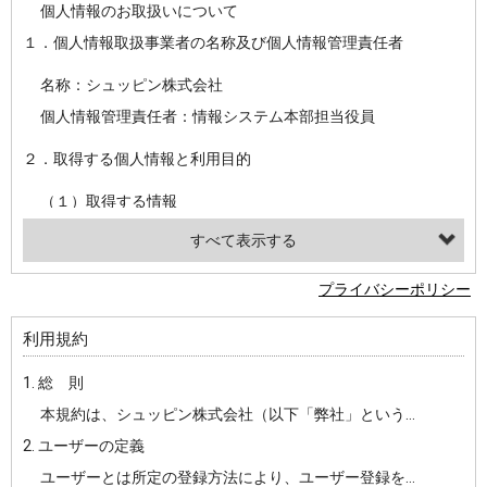
個人情報のお取扱いについて
１．個人情報取扱事業者の名称及び個人情報管理責任者
名称：シュッピン株式会社
個人情報管理責任者：情報システム本部担当役員
２．取得する個人情報と利用目的
（１）取得する情報
【シュッピン会員共通でご登録いただく情報】
・必須登録：氏名、生年月日、性別、住所、電話番号、メールアドレス、パスワード
プライバシーポリシー
・任意登録：ニックネーム、プロフィール画像、希望するメールマガジンの種類
利用規約
【当社サービスをご利用時に当社が取得またはご提供いただく情報】
1. 総 則
・お支払いやお振込みに関わる情報（クレジットカード・銀行口座・電子マネー等の決済時にご提供いただいた情報）
本規約は、シュッピン株式会社（以下「弊社」という）が主催・運営するインターネット上のWebサイト『mapcamera.com』（以下「本サイト」という）及び本サイトを通じて提供されるサービス（以下「本サービス」といいます）をご利用いただく際の、ユーザーと弊社間の一切の関係に適用されます。
・法律上の要請等により、本人確認を行うための本人確認書類（運転免許証、健康保険証、住民票の写し等）、および当該書類に含まれる情報
2. ユーザーの定義
・EVERYBODY×PHOTOGRAPHER.comのご利用に伴いご登録いただいた、広範囲設定をご希望される住所※、投稿時にご提供いただいた撮影機材や機材の設定等に関する情報、および画像データとその画像データに含まれる情報
ユーザーとは所定の登録方法により、ユーザー登録をしていただいた方をいいます。
・当社サービスのご利用履歴