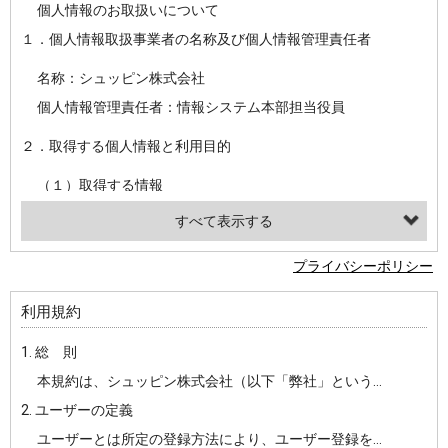
個人情報のお取扱いについて
１．個人情報取扱事業者の名称及び個人情報管理責任者
名称：シュッピン株式会社
個人情報管理責任者：情報システム本部担当役員
２．取得する個人情報と利用目的
（１）取得する情報
【シュッピン会員共通でご登録いただく情報】
・必須登録：氏名、生年月日、性別、住所、電話番号、メールアドレス、パスワード
プライバシーポリシー
・任意登録：ニックネーム、プロフィール画像、希望するメールマガジンの種類
利用規約
【当社サービスをご利用時に当社が取得またはご提供いただく情報】
1. 総 則
・お支払いやお振込みに関わる情報（クレジットカード・銀行口座・電子マネー等の決済時にご提供いただいた情報）
本規約は、シュッピン株式会社（以下「弊社」という）が主催・運営するインターネット上のWebサイト『mapcamera.com』（以下「本サイト」という）及び本サイトを通じて提供されるサービス（以下「本サービス」といいます）をご利用いただく際の、ユーザーと弊社間の一切の関係に適用されます。
・法律上の要請等により、本人確認を行うための本人確認書類（運転免許証、健康保険証、住民票の写し等）、および当該書類に含まれる情報
2. ユーザーの定義
・EVERYBODY×PHOTOGRAPHER.comのご利用に伴いご登録いただいた、広範囲設定をご希望される住所※、投稿時にご提供いただいた撮影機材や機材の設定等に関する情報、および画像データとその画像データに含まれる情報
ユーザーとは所定の登録方法により、ユーザー登録をしていただいた方をいいます。
・当社サービスのご利用履歴