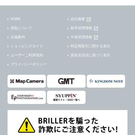
(3)ご本人または公衆の生命、身体又は財産の保護のために必要がある場合であって、本人の同意を得ることが困難であるとき。
(2) ユーザーから寄せられた情報を、ユーザーの個人情報を表示せずに開示する場合。
(4)国の機関若しくは地方公共団体又はその委託を受けた者が法令の定める事務を遂行することに対して協力する必要がある場合であって、本人の同意を得ることにより当該事務の遂行に支障を及ぼすおそれがあるとき。
(3) ユーザーが個人情報の開示について同意している場合。
HOME
会社概要
(5)業務を円滑に進めるために、外部業者に個人データの一部又は全部の処理を委託する場合（ただし、委託する場合は委託した個人データの安全管理が図られるように、委託先に対する必要かつ適切な監督を行ないます）。
(4) 法令により開示が求められた場合。
買取について
新卒採用情報
(5) 弊社で取り扱う商品またはサービスに関する案内や情報提供（郵便、電子メール等によるダイレクトメールなど）を行なう場合。
４．ご提供の任意性
店舗案内
中途採用情報
(6) 弊社が利用目的を示してユーザーから取得した情報を、その利用目的の範囲内で利用する場合。
ショッピングガイド
特定商取引に関する表示
当社への個人情報の提供はお客様の任意ですが、必要な個人情報をご提供いただけない場合、当社のサービス等が利用できない場合がありますのでご了承下さい。
6. 情報の提供
ユーザーご利用規約
資金決済法に基づく表示
５．ご本人が容易に知覚できない方法による個人情報の取得
1)弊社は、各ユーザーに対し、当該ユーザーの購入商品の情報、及び弊社の特価商品の情報等、ユーザーに有益かつ便利な情報を提供するものとし、ユーザーはこれに同意するものとします。
プライバシーポリシー
当社ホームページでは、利用者が当社ホームページに再訪問される際、より便利に当社ホームページを閲覧・利用していただくためにクッキーを使用する場合があります。
2)メールマガジンについて
また利用者の統計的分析のため、または掲載された広告にクッキーを使用する場合があります。
ユーザーは、本サイトのメールマガジンの購読に際し、ユーザー本人の責任においてメールマガジン購読の登録をするものとします。
６．個人情報に関するお問合せ対応
フォームにて入力されたメールアドレスに、本サイトのお知らせをメールにてお送りさせていただきます。
本サイトからのメールの受け取りを希望されない場合は、下記リンクから設定の変更を行ってください。
(1)当社は、当社の保有する個人データに関し、ご本人から利用目的の通知，開示，内容の訂正，追加又は削除，利用の停止，消去及び第三者への提供の停止の請求などがあれば、ご本人の確認をさせていただいた上で、速やかに対応します。また当社の個人情報の取り扱いに関するご質問、ご相談にも対応いたします。尚、シュッピン会員のお客様は、当社が保有する個人データの削除を要求する権利があります。
本サイト会員のお客様は
こちら
※個人情報の開示請求には手数料として800円(税別)をご本人様にご負担いただいております。
※設定変更前にログインする必要があります。
(2)当社の個人情報に関するお問合せは、以下の窓口で承ります。お問合せの内容により必要な書類提出や質問へのご回答をお願いすることがあります。
メールマガジン会員のお客様は
こちら
シュッピン株式会社 個人情報相談窓口