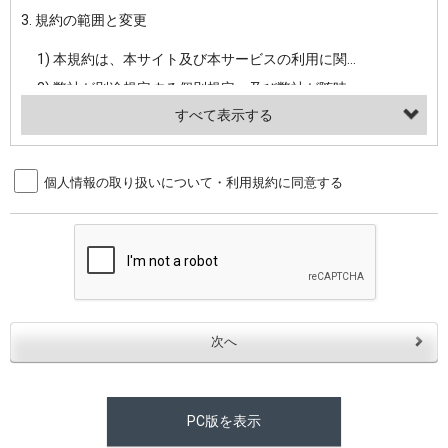
3. 規約の範囲と変更
・当社ウェブサイト・サービス内のクッキー情報
1) 本規約は、本サイト及び本サービスの利用に関し、弊社及び全てのユーザーに適用されます。>
【外部サービスアカウントを利用される場合】
2) 弊社が別途規定する個別規定、及び弊社が随時本サイト内に掲示またはユーザーに対し通知する追加規定は、本規約の一部を構成します。本規約と個別規定及び追加規定が異なる場合は、個別規定及び追加規定が優先するものとします。
会員登録時にソーシャルネットワーキングサービス等の外部サービスとの連携を許可した場合には、その許可の際にご同意いただいた内容に基づき、当該外部サービスでユーザーが利用するIDおよび当該外部サービスのプライバシー設定によりお客様が当社に開示を認めた情報について取得いたします
3) 弊社はユーザーの承諾を得ることなく、本規約を変更できるものとし、ユーザーはこれを承諾するものとします。弊社が本規約を変更した場合は、本サイト内に掲示またはユーザーに対し通知するものとし、その後にユーザーが本サイト又は本サービスを利用された場合には、変更後の本規約を承諾したものとみなされます。
（２）利用目的
4. ユーザーの登録内容について
個人情報の取り扱いについて・利用規約に同意する
・当社物品販売、古物買取事業および個人・法人の売買仲介業に伴うご案内、契約、申し込み処理、請求収納、商品・サービスの提供、品質管理、アフターサービスの提供、加工サービスの提供、ポイント管理、商品・サービスの改善のため
1) ユーザーは、本サイトの利用に際し、ユーザー本人のユーザーID、パスワード、メールアドレス及び弊社が指定する個人情報などを、ユーザー自身の責任において登録するものとします。ユーザーは登録したこれらの情報を、責任を持って厳重に管理し、第三者に譲渡、貸与等を行なわないものとします。ユーザーのユーザーID及びパスワードを利用して行われた行為は、ユーザー自身の行為とみなされるものとします。
・メールマガジンの配信、および当社が提供する商品・サービスについてのアンケート実施のため
2) ユーザーが本サイト内で第三者のユーザーID、パスワード、メールアドレス及びこれに伴う個人情報を知り得た場合には、速やかに弊社に届け出るものとします。
・EVERYBODY×PHOTOGRAPHER.comのフォトシェアリングサービス運営のため
3) 弊社は一年以上に亘って使用がないユーザーIDとこれに伴う個人情報を抹消することができるものとします。
・上記の他、会員の利便性を図ることを目的とした総合的なサービスを提供するため
4) ユーザーID、パスワード、メールアドレス及びこれに伴う個人情報の管理不十分、使用上の過誤、第三者の使用などによる損害の責任は、ユーザーが負うものとし、弊社は一切責任を負いません。
３．個人情報の第三者提供と委託
5. 登録事項
当社は、以下のいずれかの場合を除いて、個人データを同意いただいた範囲を超えて利用したり第三者に提供したりいたしません。
1) ユーザーは、メールアドレスその他の登録事項に変更が生じた場合、直ちに弊社所定の変更手続きを行なうものとします。
2) 弊社はユーザーの入会申込により知り得た情報、またはユーザーが本サイト及び本サービスを利用する過程において、弊社が知り得た情報に関し、以下の項目に該当する場合に利用することができるものとします。
(1)ご本人の同意がある場合。なお第三者に提供する場合には原則として、機密保持、再提供の禁止、お客様からのお申し出により利用を停止することを契約の条件といたします。
PC版を表示
(2)法令等により開示を求められた場合。
(1) 統計した情報のみを開示し、ユーザーの個人情報を表示しない場合。