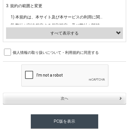
3. 規約の範囲と変更
・当社ウェブサイト・サービス内のクッキー情報
1) 本規約は、本サイト及び本サービスの利用に関し、弊社及び全てのユーザーに適用されます。>
【外部サービスアカウントを利用される場合】
2) 弊社が別途規定する個別規定、及び弊社が随時本サイト内に掲示またはユーザーに対し通知する追加規定は、本規約の一部を構成します。本規約と個別規定及び追加規定が異なる場合は、個別規定及び追加規定が優先するものとします。
会員登録時にソーシャルネットワーキングサービス等の外部サービスとの連携を許可した場合には、その許可の際にご同意いただいた内容に基づき、当該外部サービスでユーザーが利用するIDおよび当該外部サービスのプライバシー設定によりお客様が当社に開示を認めた情報について取得いたします
3) 弊社はユーザーの承諾を得ることなく、本規約を変更できるものとし、ユーザーはこれを承諾するものとします。弊社が本規約を変更した場合は、本サイト内に掲示またはユーザーに対し通知するものとし、その後にユーザーが本サイト又は本サービスを利用された場合には、変更後の本規約を承諾したものとみなされます。
（２）利用目的
4. ユーザーの登録内容について
個人情報の取り扱いについて・利用規約に同意する
・当社物品販売、古物買取事業および個人・法人の売買仲介業に伴うご案内、契約、申し込み処理、請求収納、商品・サービスの提供、品質管理、アフターサービスの提供、加工サービスの提供、ポイント管理、商品・サービスの改善のため
1) ユーザーは、本サイトの利用に際し、ユーザー本人のユーザーID、パスワード、メールアドレス及び弊社が指定する個人情報などを、ユーザー自身の責任において登録するものとします。ユーザーは登録したこれらの情報を、責任を持って厳重に管理し、第三者に譲渡、貸与等を行なわないものとします。ユーザーのユーザーID及びパスワードを利用して行われた行為は、ユーザー自身の行為とみなされるものとします。
・メールマガジンの配信、および当社が提供する商品・サービスについてのアンケート実施のため
2) ユーザーが本サイト内で第三者のユーザーID、パスワード、メールアドレス及びこれに伴う個人情報を知り得た場合には、速やかに弊社に届け出るものとします。
・EVERYBODY×PHOTOGRAPHER.comのフォトシェアリングサービス運営のため
3) 弊社は一年以上に亘って使用がないユーザーIDとこれに伴う個人情報を抹消することができるものとします。
・上記の他、会員の利便性を図ることを目的とした総合的なサービスを提供するため
4) ユーザーID、パスワード、メールアドレス及びこれに伴う個人情報の管理不十分、使用上の過誤、第三者の使用などによる損害の責任は、ユーザーが負うものとし、弊社は一切責任を負いません。
３．個人情報の第三者提供と委託
5. 登録事項
当社は、以下のいずれかの場合を除いて、個人データを同意いただいた範囲を超えて利用したり第三者に提供したりいたしません。
1) ユーザーは、メールアドレスその他の登録事項に変更が生じた場合、直ちに弊社所定の変更手続きを行なうものとします。
2) 弊社はユーザーの入会申込により知り得た情報、またはユーザーが本サイト及び本サービスを利用する過程において、弊社が知り得た情報に関し、以下の項目に該当する場合に利用することができるものとします。
(1)ご本人の同意がある場合。なお第三者に提供する場合には原則として、機密保持、再提供の禁止、お客様からのお申し出により利用を停止することを契約の条件といたします。
PC版を表示
(2)法令等により開示を求められた場合。
(1) 統計した情報のみを開示し、ユーザーの個人情報を表示しない場合。