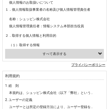
個人情報のお取扱いについて
１．個人情報取扱事業者の名称及び個人情報管理責任者
名称：シュッピン株式会社
個人情報管理責任者：情報システム本部担当役員
２．取得する個人情報と利用目的
（１）取得する情報
【シュッピン会員共通でご登録いただく情報】
・必須登録：氏名、生年月日、性別、住所、電話番号、メールアドレス、パスワード
プライバシーポリシー
・任意登録：ニックネーム、プロフィール画像、希望するメールマガジンの種類
利用規約
【当社サービスをご利用時に当社が取得またはご提供いただく情報】
1. 総 則
・お支払いやお振込みに関わる情報（クレジットカード・銀行口座・電子マネー等の決済時にご提供いただいた情報）
本規約は、シュッピン株式会社（以下「弊社」という）が主催・運営するインターネット上のWebサイト『mapcamera.com』（以下「本サイト」という）及び本サイトを通じて提供されるサービス（以下「本サービス」といいます）をご利用いただく際の、ユーザーと弊社間の一切の関係に適用されます。
・法律上の要請等により、本人確認を行うための本人確認書類（運転免許証、健康保険証、住民票の写し等）、および当該書類に含まれる情報
2. ユーザーの定義
・EVERYBODY×PHOTOGRAPHER.comのご利用に伴いご登録いただいた、広範囲設定をご希望される住所※、投稿時にご提供いただいた撮影機材や機材の設定等に関する情報、および画像データとその画像データに含まれる情報
ユーザーとは所定の登録方法により、ユーザー登録をしていただいた方をいいます。
・当社サービスのご利用履歴