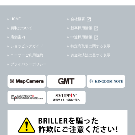
(3)ご本人または公衆の生命、身体又は財産の保護のために必要がある場合であって、本人の同意を得ることが困難であるとき。
(2) ユーザーから寄せられた情報を、ユーザーの個人情報を表示せずに開示する場合。
(4)国の機関若しくは地方公共団体又はその委託を受けた者が法令の定める事務を遂行することに対して協力する必要がある場合であって、本人の同意を得ることにより当該事務の遂行に支障を及ぼすおそれがあるとき。
(3) ユーザーが個人情報の開示について同意している場合。
HOME
会社概要
(5)業務を円滑に進めるために、外部業者に個人データの一部又は全部の処理を委託する場合（ただし、委託する場合は委託した個人データの安全管理が図られるように、委託先に対する必要かつ適切な監督を行ないます）。
(4) 法令により開示が求められた場合。
買取について
新卒採用情報
(5) 弊社で取り扱う商品またはサービスに関する案内や情報提供（郵便、電子メール等によるダイレクトメールなど）を行なう場合。
４．ご提供の任意性
店舗案内
中途採用情報
(6) 弊社が利用目的を示してユーザーから取得した情報を、その利用目的の範囲内で利用する場合。
ショッピングガイド
特定商取引に関する表示
当社への個人情報の提供はお客様の任意ですが、必要な個人情報をご提供いただけない場合、当社のサービス等が利用できない場合がありますのでご了承下さい。
6. 情報の提供
ユーザーご利用規約
資金決済法に基づく表示
５．ご本人が容易に知覚できない方法による個人情報の取得
1)弊社は、各ユーザーに対し、当該ユーザーの購入商品の情報、及び弊社の特価商品の情報等、ユーザーに有益かつ便利な情報を提供するものとし、ユーザーはこれに同意するものとします。
プライバシーポリシー
当社ホームページでは、利用者が当社ホームページに再訪問される際、より便利に当社ホームページを閲覧・利用していただくためにクッキーを使用する場合があります。
2)メールマガジンについて
また利用者の統計的分析のため、または掲載された広告にクッキーを使用する場合があります。
ユーザーは、本サイトのメールマガジンの購読に際し、ユーザー本人の責任においてメールマガジン購読の登録をするものとします。
６．個人情報に関するお問合せ対応
フォームにて入力されたメールアドレスに、本サイトのお知らせをメールにてお送りさせていただきます。
本サイトからのメールの受け取りを希望されない場合は、下記リンクから設定の変更を行ってください。
(1)当社は、当社の保有する個人データに関し、ご本人から利用目的の通知，開示，内容の訂正，追加又は削除，利用の停止，消去及び第三者への提供の停止の請求などがあれば、ご本人の確認をさせていただいた上で、速やかに対応します。また当社の個人情報の取り扱いに関するご質問、ご相談にも対応いたします。尚、シュッピン会員のお客様は、当社が保有する個人データの削除を要求する権利があります。
本サイト会員のお客様は
こちら
※個人情報の開示請求には手数料として800円(税別)をご本人様にご負担いただいております。
※設定変更前にログインする必要があります。
(2)当社の個人情報に関するお問合せは、以下の窓口で承ります。お問合せの内容により必要な書類提出や質問へのご回答をお願いすることがあります。
メールマガジン会員のお客様は
こちら
シュッピン株式会社 個人情報相談窓口