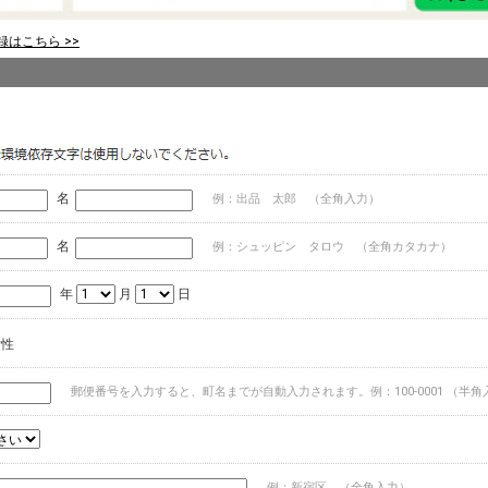
はこちら >>
名
例：出品 太郎 （全角入力）
名
例：シュッピン タロウ （全角カタカナ）
年
月
日
女性
郵便番号を入力すると、町名までが自動入力されます。例：100-0001 （半角
例：新宿区 （全角入力）