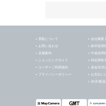
質管理、ア
4. ユーザ
・メールマ
1) ユーザ
・EVERYB
ーザー自身
・上記の他
等を行なわ
します。
３．個人情
2) ユーザ
当社は、以
に届け出る
買取について
会社概要
(1)ご本
3) 弊社は
止すること
お問い合わせ
新卒採用
4) ユーザ
(2)法令等
店舗案内
中途採用
は、ユーザ
(3)ご本人
ショッピングガイド
特定商取
(4)国の
5. 登録事項
ユーザーご利用規約
資金決済
本人の同意
1) ユーザ
プライバシーポリシー
お支払い
(5)業務
2) 弊社は
の安全管理
報に関し、
決済/配
(1) 統計
４．ご提供
(2) ユー
当社への個
ますのでご
(3) ユー