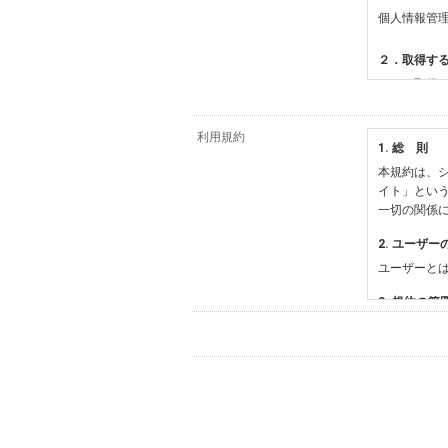
個人情報管
２．取得す
（１）取得
【シュッピ
・必須登録
利用規約
1. 総 則
・任意登録
本規約は、シ
【当社サー
イト」とい
・お支払い
一切の関係
・法律上の
情報
2. ユーザー
・EVERY
ユーザーと
影機材や機
・当社サー
3. 規約の範
・当社ウェ
1) 本規約
【外部サー
2) 弊社が
会員登録時
す。本規約
に基づき、
について取
3) 弊社は
た場合は、
（２）利用
は、変更後
・当社物品