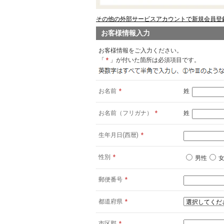
その他の外部サービスアカウントで新規会員登録
お客様情報入力
お客様情報をご入力ください。
「
*
」が付いた箇所は必須項目です。
お名前
*
姓
お名前（フリガナ）
*
姓
生年月日(西暦)
*
性別
*
男性
郵便番号
*
都道府県
*
市区郡
*