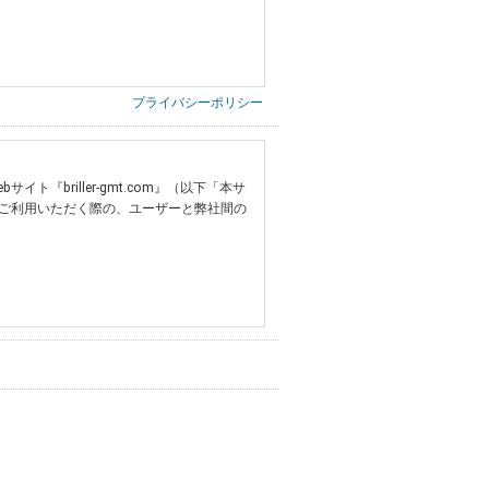
プライバシーポリシー
briller-gmt.com』（以下「本サ
ご利用いただく際の、ユーザーと弊社間の
提供いただいた情報）
票の写し等）、および当該書類に含まれる
ご希望される住所※、投稿時にご提供いただいた撮
する追加規定は、本規約の一部を構成しま
は、その許可の際にご同意いただいた内容
ます。
設定によりお客様が当社に開示を認めた情報
諾するものとします。弊社が本規約を変更し
イト又は本サービスを利用された場合に
理、請求収納、商品・サービスの提供、品