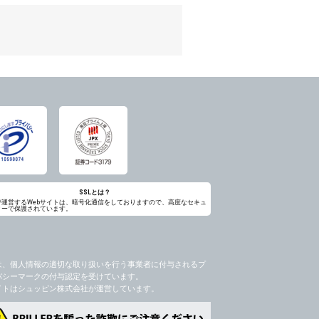
のため
め
レス及び弊社が指定する個人情報などを、ユ
持って厳重に管理し、第三者に譲渡、貸与
は、ユーザー自身の行為とみなされるものと
個人情報を知り得た場合には、速やかに弊社
第三者に提供したりいたしません。
禁止、お客様からのお申し出により利用を停
るものとします。
過誤、第三者の使用などによる損害の責任
意を得ることが困難であるとき。
に対して協力する必要がある場合であって、
SSLとは？
が運営するWebサイトは、暗号化通信をしておりますので、高度なセキュ
ィーで保護されています。
手続きを行なうものとします。
ただし、委託する場合は委託した個人データ
を利用する過程において、弊社が知り得た情
は、個人情報の適切な取り扱いを行う事業者に付与されるプ
バシーマークの付与認定を受けています。
社のサービス等が利用できない場合があり
イトはシュッピン株式会社が運営しています。