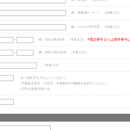
例：西新宿○－○－○ （全角入力）
例：○○ビル101号室 （全角入力）
-
※電話番号または携帯番号
例：03-1234-5678 （半角入力）
-
例：090-1234-5678 （半角入力）
（半角入力）
・8～20文字で入力してください。
・半角英大文字・小文字・半角数字の3種類を含めてください。
・記号も使用可能です。