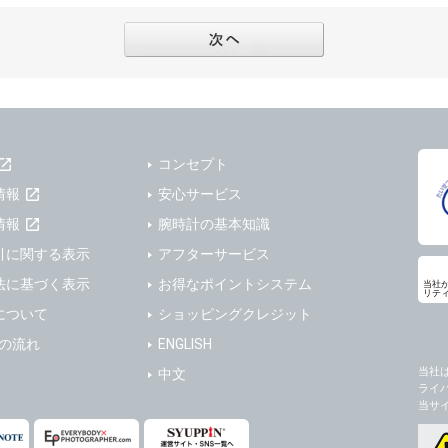
フターサービスの提供、加工サービスの提供、ポイント管理、商品・サービスの改善
ーの登録内容について
ガジンの配信、および当社が提供する商品・サービスについてのアンケート実施のた
ーは、本サイトの利用に際し、ユーザー本人のユーザーID、パスワード、メールアド
ODY×PHOTOGRAPHER.comのフォトシェアリングサービス運営のため
の責任において登録するものとします。ユーザーは登録したこれらの情報を、責任を
、会員の利便性を図ることを目的とした総合的なサービスを提供するため
ないものとします。ユーザーのユーザーID及びパスワードを利用して行われた行為
報の第三者提供と委託
ーが本サイト内で第三者のユーザーID、パスワード、メールアドレス及びこれに伴う
下のいずれかの場合を除いて、個人データを同意いただいた範囲を超えて利用したり
ものとします。
コンセプト
人の同意がある場合。なお第三者に提供する場合には原則として、機密保持、再提供の
一年以上に亘って使用がないユーザーIDとこれに伴う個人情報を抹消することができ
を契約の条件といたします。
情報
安心サービス
ーID、パスワード、メールアドレス及びこれに伴う個人情報の管理不十分、使用上の
により開示を求められた場合。
情報
腕時計の基本知識
ーが負うものとし、弊社は一切責任を負いません。
または公衆の生命、身体又は財産の保護のために必要がある場合であって、本人の同
引に関する表示
アフターサービス
機関若しくは地方公共団体又はその委託を受けた者が法令の定める事務を遂行すること
法に基づく表示
お得なポイントシステム
当社
を得ることにより当該事務の遂行に支障を及ぼすおそれがあるとき。
リテ
ーは、メールアドレスその他の登録事項に変更が生じた場合、直ちに弊社所定の変更
について
ショッピングクレジット
を円滑に進めるために、外部業者に個人データの一部又は全部の処理を委託する場合（
ユーザーの入会申込により知り得た情報、またはユーザーが本サイト及び本サービス
が図られるように、委託先に対する必要かつ適切な監督を行ないます）。
以下の項目に該当する場合に利用することができるものとします。
送の流れ
ENGLISH
した情報のみを開示し、ユーザーの個人情報を表示しない場合。
当社
中文
の任意性
ライ
ザーから寄せられた情報を、ユーザーの個人情報を表示せずに開示する場合。
人情報の提供はお客様の任意ですが、必要な個人情報をご提供いただけない場合、当
当サ
了承下さい。
ザーが個人情報の開示について同意している場合。