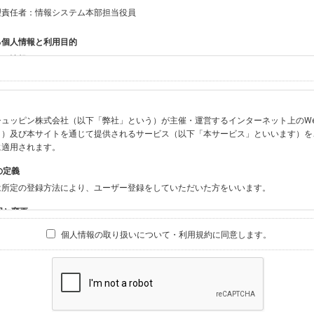
理責任者：情報システム本部担当役員
る個人情報と利用目的
する情報
ン会員共通でご登録いただく情報】
：氏名、生年月日、性別、住所、電話番号、メールアドレス、パスワード
：ニックネーム、プロフィール画像、希望するメールマガジンの種類
ュッピン株式会社（以下「弊社」という）が主催・運営するインターネット上のWebサイト『
ビスをご利用時に当社が取得またはご提供いただく情報】
う）及び本サイトを通じて提供されるサービス（以下「本サービス」といいます）を
やお振込みに関わる情報（クレジットカード・銀行口座・電子マネー等の決済時にご
に適用されます。
要請等により、本人確認を行うための本人確認書類（運転免許証、健康保険証、住民
の定義
BODY×PHOTOGRAPHER.comのご利用に伴いご登録いただいた、広範囲設定を
は所定の登録方法により、ユーザー登録をしていただいた方をいいます。
材の設定等に関する情報、および画像データとその画像データに含まれる情報
ビスのご利用履歴
囲と変更
ブサイト・サービス内のクッキー情報
は、本サイト及び本サービスの利用に関し、弊社及び全てのユーザーに適用されます。
個人情報の取り扱いについて・利用規約に同意します。
ビスアカウントを利用される場合】
別途規定する個別規定、及び弊社が随時本サイト内に掲示またはユーザーに対し通知
にソーシャルネットワーキングサービス等の外部サービスとの連携を許可した場合に
と個別規定及び追加規定が異なる場合は、個別規定及び追加規定が優先するものとし
当該外部サービスでユーザーが利用するIDおよび当該外部サービスのプライバシー
得いたします
ユーザーの承諾を得ることなく、本規約を変更できるものとし、ユーザーはこれを承
本サイト内に掲示またはユーザーに対し通知するものとし、その後にユーザーが本サ
目的
の本規約を承諾したものとみなされます。
販売、古物買取事業および個人・法人の売買仲介業に伴うご案内、契約、申し込み処