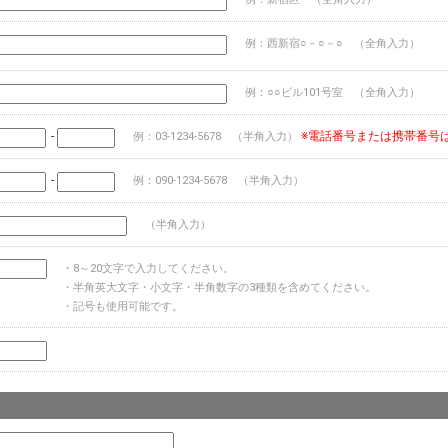
例：西新宿○－○－○ （全角入力）
例：○○ビル101号室 （全角入力）
-
※電話番号または携帯番号
例：03-1234-5678 （半角入力）
-
例：090-1234-5678 （半角入力）
（半角入力）
・8～20文字で入力してください。
・半角英大文字・小文字・半角数字の3種類を含めてください。
・記号も使用可能です。