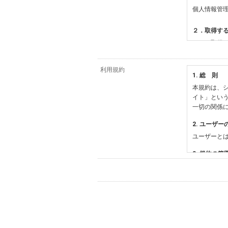
個人情報管
２．取得す
（１）取得
【シュッピ
・必須登録
利用規約
1. 総 則
・任意登録
本規約は、シ
【当社サー
イト」とい
・お支払い
一切の関係
・法律上の
情報
2. ユーザー
・EVERY
ユーザーと
影機材や機
・当社サー
3. 規約の範
・当社ウェ
1) 本規約
【外部サー
2) 弊社が
会員登録時
す。本規約
に基づき、
について取
3) 弊社は
た場合は、
（２）利用
は、変更後
・当社物品