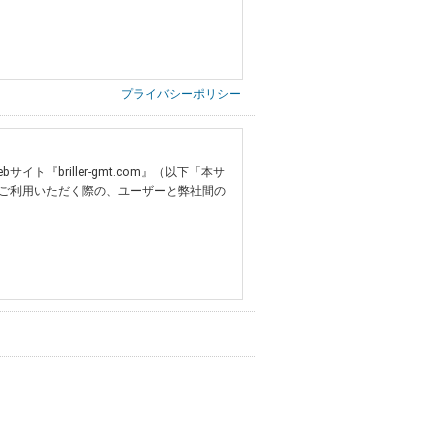
プライバシーポリシー
briller-gmt.com』（以下「本サ
ご利用いただく際の、ユーザーと弊社間の
提供いただいた情報）
票の写し等）、および当該書類に含まれる
ご希望される住所※、投稿時にご提供いただいた撮
する追加規定は、本規約の一部を構成しま
は、その許可の際にご同意いただいた内容
ます。
設定によりお客様が当社に開示を認めた情報
諾するものとします。弊社が本規約を変更し
イト又は本サービスを利用された場合に
理、請求収納、商品・サービスの提供、品