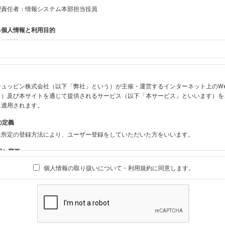
理責任者：情報システム本部担当役員
る個人情報と利用目的
する情報
ン会員共通でご登録いただく情報】
：氏名、生年月日、性別、住所、電話番号、メールアドレス、パスワード
：ニックネーム、プロフィール画像、希望するメールマガジンの種類
ュッピン株式会社（以下「弊社」という）が主催・運営するインターネット上のWebサイト『
ビスをご利用時に当社が取得またはご提供いただく情報】
う）及び本サイトを通じて提供されるサービス（以下「本サービス」といいます）を
やお振込みに関わる情報（クレジットカード・銀行口座・電子マネー等の決済時にご
に適用されます。
要請等により、本人確認を行うための本人確認書類（運転免許証、健康保険証、住民
の定義
BODY×PHOTOGRAPHER.comのご利用に伴いご登録いただいた、広範囲設定を
は所定の登録方法により、ユーザー登録をしていただいた方をいいます。
材の設定等に関する情報、および画像データとその画像データに含まれる情報
ビスのご利用履歴
囲と変更
ブサイト・サービス内のクッキー情報
は、本サイト及び本サービスの利用に関し、弊社及び全てのユーザーに適用されます。
個人情報の取り扱いについて・利用規約に同意します。
ビスアカウントを利用される場合】
別途規定する個別規定、及び弊社が随時本サイト内に掲示またはユーザーに対し通知
にソーシャルネットワーキングサービス等の外部サービスとの連携を許可した場合に
と個別規定及び追加規定が異なる場合は、個別規定及び追加規定が優先するものとし
当該外部サービスでユーザーが利用するIDおよび当該外部サービスのプライバシー
得いたします
ユーザーの承諾を得ることなく、本規約を変更できるものとし、ユーザーはこれを承
本サイト内に掲示またはユーザーに対し通知するものとし、その後にユーザーが本サ
目的
の本規約を承諾したものとみなされます。
販売、古物買取事業および個人・法人の売買仲介業に伴うご案内、契約、申し込み処