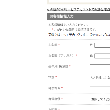
その他の外部サービスアカウントで新規会員登録
お客様情報入力
お客様情報をご入力ください。
「
*
」が付いた箇所は必須項目です。
お名前
*
姓
お名前（フリガナ）
*
姓
生年月日(西暦)
*
性別
*
男性
郵便番号
*
都道府県
*
市区郡
*