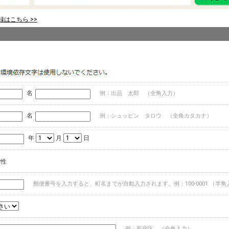
はこちら >>
名
例：出品 太郎 （全角入力）
名
例：シュッピン タロウ （全角カタカナ）
年
月
日
女性
郵便番号を入力すると、町名までが自動入力されます。例：100-0001 （半角
例：新宿区 （全角入力）