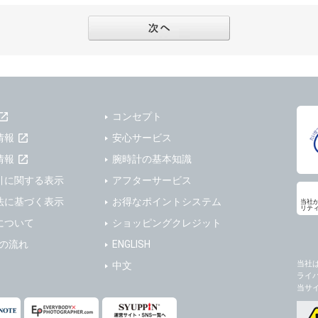
フターサービスの提供、加工サービスの提供、ポイント管理、商品・サービスの改善
ーの登録内容について
ガジンの配信、および当社が提供する商品・サービスについてのアンケート実施のた
ーは、本サイトの利用に際し、ユーザー本人のユーザーID、パスワード、メールアド
ODY×PHOTOGRAPHER.comのフォトシェアリングサービス運営のため
の責任において登録するものとします。ユーザーは登録したこれらの情報を、責任を
、会員の利便性を図ることを目的とした総合的なサービスを提供するため
ないものとします。ユーザーのユーザーID及びパスワードを利用して行われた行為
報の第三者提供と委託
ーが本サイト内で第三者のユーザーID、パスワード、メールアドレス及びこれに伴う
下のいずれかの場合を除いて、個人データを同意いただいた範囲を超えて利用したり
ものとします。
コンセプト
人の同意がある場合。なお第三者に提供する場合には原則として、機密保持、再提供の
一年以上に亘って使用がないユーザーIDとこれに伴う個人情報を抹消することができ
を契約の条件といたします。
情報
安心サービス
ーID、パスワード、メールアドレス及びこれに伴う個人情報の管理不十分、使用上の
により開示を求められた場合。
情報
腕時計の基本知識
ーが負うものとし、弊社は一切責任を負いません。
または公衆の生命、身体又は財産の保護のために必要がある場合であって、本人の同
引に関する表示
アフターサービス
機関若しくは地方公共団体又はその委託を受けた者が法令の定める事務を遂行すること
法に基づく表示
お得なポイントシステム
当社
を得ることにより当該事務の遂行に支障を及ぼすおそれがあるとき。
リテ
ーは、メールアドレスその他の登録事項に変更が生じた場合、直ちに弊社所定の変更
について
ショッピングクレジット
を円滑に進めるために、外部業者に個人データの一部又は全部の処理を委託する場合（
ユーザーの入会申込により知り得た情報、またはユーザーが本サイト及び本サービス
が図られるように、委託先に対する必要かつ適切な監督を行ないます）。
以下の項目に該当する場合に利用することができるものとします。
送の流れ
ENGLISH
した情報のみを開示し、ユーザーの個人情報を表示しない場合。
当社
中文
の任意性
ライ
ザーから寄せられた情報を、ユーザーの個人情報を表示せずに開示する場合。
人情報の提供はお客様の任意ですが、必要な個人情報をご提供いただけない場合、当
当サ
了承下さい。
ザーが個人情報の開示について同意している場合。