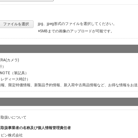
jpg、jpeg形式のファイルを選択してください。
ファイルを選択
※5MBまでの画像のアップロードが可能です。
ERA(カメラ)
計）
M NOTE（筆記具）
ER（レディース時計）
情報、限定特価情報、新製品予約情報、新入荷中古商品情報など、お得な情報をお送
お取扱いについて
報取扱事業者の名称及び個人情報管理責任者
ッピン株式会社