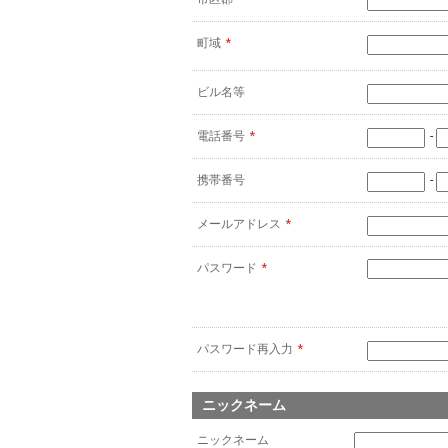
町域
*
ビル名等
電話番号
*
-
携帯番号
-
メールアドレス
*
パスワード
*
パスワード再入力
*
ニックネーム
ニックネーム