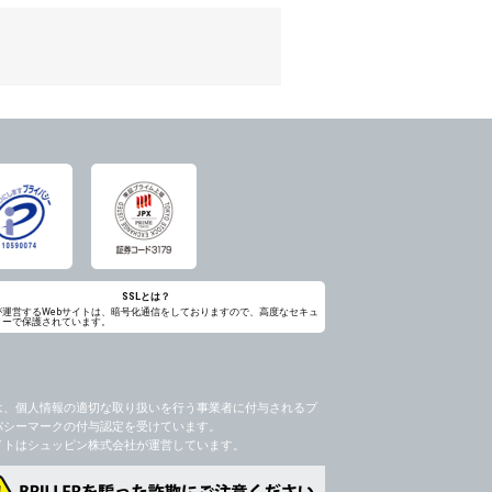
のため
め
レス及び弊社が指定する個人情報などを、ユ
持って厳重に管理し、第三者に譲渡、貸与
は、ユーザー自身の行為とみなされるものと
個人情報を知り得た場合には、速やかに弊社
第三者に提供したりいたしません。
禁止、お客様からのお申し出により利用を停
るものとします。
過誤、第三者の使用などによる損害の責任
意を得ることが困難であるとき。
に対して協力する必要がある場合であって、
SSLとは？
が運営するWebサイトは、暗号化通信をしておりますので、高度なセキュ
ィーで保護されています。
手続きを行なうものとします。
ただし、委託する場合は委託した個人データ
を利用する過程において、弊社が知り得た情
は、個人情報の適切な取り扱いを行う事業者に付与されるプ
バシーマークの付与認定を受けています。
社のサービス等が利用できない場合があり
イトはシュッピン株式会社が運営しています。