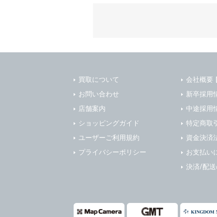
質管理、ア
4. ユーザ
・メールマ
1) ユーザ
・EVERYB
ーザー自身
・上記の他
等を行なわ
します。
３．個人情
2) ユーザ
当社は、以
に届け出る
買取について
会社概要
(1)ご本
3) 弊社は
止すること
お問い合わせ
新卒採用
4) ユーザ
(2)法令等
店舗案内
中途採用
は、ユーザ
(3)ご本人
ショッピングガイド
特定商取
(4)国の
5. 登録事項
ユーザーご利用規約
資金決済
本人の同意
1) ユーザ
プライバシーポリシー
お支払い
(5)業務
2) 弊社は
の安全管理
報に関し、
決済/配
(1) 統計
４．ご提供
(2) ユー
当社への個
ますのでご
(3) ユー