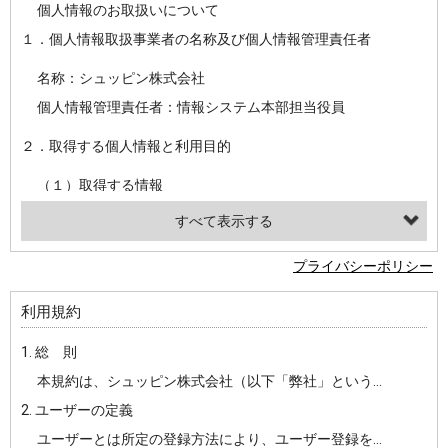
個人情報のお取扱いについて
１．個人情報取扱事業者の名称及び個人情報管理責任者
名称：シュッピン株式会社
個人情報管理責任者：情報システム本部担当役員
２．取得する個人情報と利用目的
（１）取得する情報
【シュッピン会員共通でご登録いただく情報】
・必須登録：氏名、生年月日、性別、住所、電話番号、メールアドレス、パスワード
プライバシーポリシー
・任意登録：ニックネーム、プロフィール画像、希望するメールマガジンの種類
利用規約
【当社サービスをご利用時に当社が取得またはご提供いただく情報】
1. 総 則
・お支払いやお振込みに関わる情報（クレジットカード・銀行口座・電子マネー等の決済時にご提供いただいた情報）
本規約は、シュッピン株式会社（以下「弊社」という）が主催・運営するインターネット上のWebサイト『mapcamera.com』（以下「本サイト」という）及び本サイトを通じて提供されるサービス（以下「本サービス」といいます）をご利用いただく際の、ユーザーと弊社間の一切の関係に適用されます。
・法律上の要請等により、本人確認を行うための本人確認書類（運転免許証、健康保険証、住民票の写し等）、および当該書類に含まれる情報
2. ユーザーの定義
・EVERYBODY×PHOTOGRAPHER.comのご利用に伴いご登録いただいた、広範囲設定をご希望される住所※、投稿時にご提供いただいた撮影機材や機材の設定等に関する情報、および画像データとその画像データに含まれる情報
ユーザーとは所定の登録方法により、ユーザー登録をしていただいた方をいいます。
・当社サービスのご利用履歴