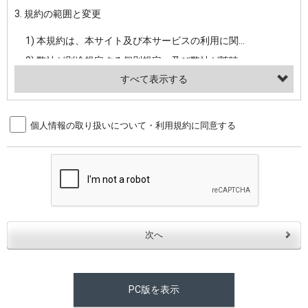
3. 規約の範囲と変更
・当社ウェブサイト・サービス内のクッキー情報
1) 本規約は、本サイト及び本サービスの利用に関し、弊社及び全てのユーザーに適用されます。>
【外部サービスアカウントを利用される場合】
2) 弊社が別途規定する個別規定、及び弊社が随時本サイト内に掲示またはユーザーに対し通知する追加規定は、本規約の一部を構成します。本規約と個別規定及び追加規定が異なる場合は、個別規定及び追加規定が優先するものとします。
会員登録時にソーシャルネットワーキングサービス等の外部サービスとの連携を許可した場合には、その許可の際にご同意いただいた内容に基づき、当該外部サービスでユーザーが利用するIDおよび当該外部サービスのプライバシー設定によりお客様が当社に開示を認めた情報について取得いたします
3) 弊社はユーザーの承諾を得ることなく、本規約を変更できるものとし、ユーザーはこれを承諾するものとします。弊社が本規約を変更した場合は、本サイト内に掲示またはユーザーに対し通知するものとし、その後にユーザーが本サイト又は本サービスを利用された場合には、変更後の本規約を承諾したものとみなされます。
（２）利用目的
4. ユーザーの登録内容について
個人情報の取り扱いについて・利用規約に同意する
・当社物品販売、古物買取事業および個人・法人の売買仲介業に伴うご案内、契約、申し込み処理、請求収納、商品・サービスの提供、品質管理、アフターサービスの提供、加工サービスの提供、ポイント管理、商品・サービスの改善のため
1) ユーザーは、本サイトの利用に際し、ユーザー本人のユーザーID、パスワード、メールアドレス及び弊社が指定する個人情報などを、ユーザー自身の責任において登録するものとします。ユーザーは登録したこれらの情報を、責任を持って厳重に管理し、第三者に譲渡、貸与等を行なわないものとします。ユーザーのユーザーID及びパスワードを利用して行われた行為は、ユーザー自身の行為とみなされるものとします。
・メールマガジンの配信、および当社が提供する商品・サービスについてのアンケート実施のため
2) ユーザーが本サイト内で第三者のユーザーID、パスワード、メールアドレス及びこれに伴う個人情報を知り得た場合には、速やかに弊社に届け出るものとします。
・EVERYBODY×PHOTOGRAPHER.comのフォトシェアリングサービス運営のため
3) 弊社は一年以上に亘って使用がないユーザーIDとこれに伴う個人情報を抹消することができるものとします。
・上記の他、会員の利便性を図ることを目的とした総合的なサービスを提供するため
4) ユーザーID、パスワード、メールアドレス及びこれに伴う個人情報の管理不十分、使用上の過誤、第三者の使用などによる損害の責任は、ユーザーが負うものとし、弊社は一切責任を負いません。
３．個人情報の第三者提供と委託
5. 登録事項
当社は、以下のいずれかの場合を除いて、個人データを同意いただいた範囲を超えて利用したり第三者に提供したりいたしません。
1) ユーザーは、メールアドレスその他の登録事項に変更が生じた場合、直ちに弊社所定の変更手続きを行なうものとします。
2) 弊社はユーザーの入会申込により知り得た情報、またはユーザーが本サイト及び本サービスを利用する過程において、弊社が知り得た情報に関し、以下の項目に該当する場合に利用することができるものとします。
(1)ご本人の同意がある場合。なお第三者に提供する場合には原則として、機密保持、再提供の禁止、お客様からのお申し出により利用を停止することを契約の条件といたします。
PC版を表示
(2)法令等により開示を求められた場合。
(1) 統計した情報のみを開示し、ユーザーの個人情報を表示しない場合。