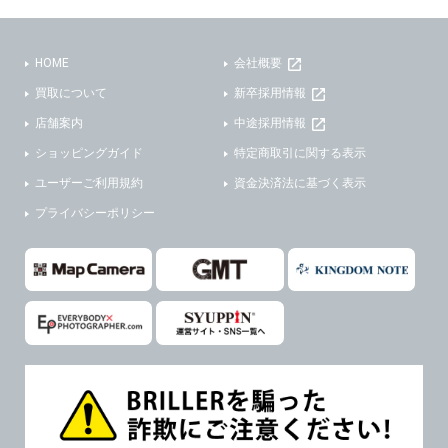
(3)ご本人または公衆の生命、身体又は財産の保護のために必要がある場合であって、本人の同意を得ることが困難であるとき。
(2) ユーザーから寄せられた情報を、ユーザーの個人情報を表示せずに開示する場合。
(4)国の機関若しくは地方公共団体又はその委託を受けた者が法令の定める事務を遂行することに対して協力する必要がある場合であって、本人の同意を得ることにより当該事務の遂行に支障を及ぼすおそれがあるとき。
(3) ユーザーが個人情報の開示について同意している場合。
HOME
会社概要
(5)業務を円滑に進めるために、外部業者に個人データの一部又は全部の処理を委託する場合（ただし、委託する場合は委託した個人データの安全管理が図られるように、委託先に対する必要かつ適切な監督を行ないます）。
(4) 法令により開示が求められた場合。
買取について
新卒採用情報
(5) 弊社で取り扱う商品またはサービスに関する案内や情報提供（郵便、電子メール等によるダイレクトメールなど）を行なう場合。
４．ご提供の任意性
店舗案内
中途採用情報
(6) 弊社が利用目的を示してユーザーから取得した情報を、その利用目的の範囲内で利用する場合。
ショッピングガイド
特定商取引に関する表示
当社への個人情報の提供はお客様の任意ですが、必要な個人情報をご提供いただけない場合、当社のサービス等が利用できない場合がありますのでご了承下さい。
6. 情報の提供
ユーザーご利用規約
資金決済法に基づく表示
５．ご本人が容易に知覚できない方法による個人情報の取得
1)弊社は、各ユーザーに対し、当該ユーザーの購入商品の情報、及び弊社の特価商品の情報等、ユーザーに有益かつ便利な情報を提供するものとし、ユーザーはこれに同意するものとします。
プライバシーポリシー
当社ホームページでは、利用者が当社ホームページに再訪問される際、より便利に当社ホームページを閲覧・利用していただくためにクッキーを使用する場合があります。
2)メールマガジンについて
また利用者の統計的分析のため、または掲載された広告にクッキーを使用する場合があります。
ユーザーは、本サイトのメールマガジンの購読に際し、ユーザー本人の責任においてメールマガジン購読の登録をするものとします。
６．個人情報に関するお問合せ対応
フォームにて入力されたメールアドレスに、本サイトのお知らせをメールにてお送りさせていただきます。
本サイトからのメールの受け取りを希望されない場合は、下記リンクから設定の変更を行ってください。
(1)当社は、当社の保有する個人データに関し、ご本人から利用目的の通知，開示，内容の訂正，追加又は削除，利用の停止，消去及び第三者への提供の停止の請求などがあれば、ご本人の確認をさせていただいた上で、速やかに対応します。また当社の個人情報の取り扱いに関するご質問、ご相談にも対応いたします。尚、シュッピン会員のお客様は、当社が保有する個人データの削除を要求する権利があります。
本サイト会員のお客様は
こちら
※個人情報の開示請求には手数料として800円(税別)をご本人様にご負担いただいております。
※設定変更前にログインする必要があります。
(2)当社の個人情報に関するお問合せは、以下の窓口で承ります。お問合せの内容により必要な書類提出や質問へのご回答をお願いすることがあります。
メールマガジン会員のお客様は
こちら
シュッピン株式会社 個人情報相談窓口