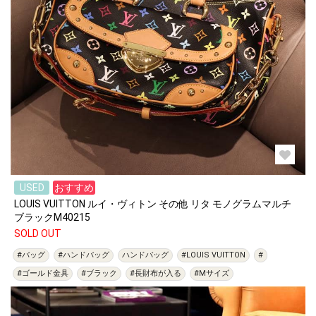
USED
おすすめ
LOUIS VUITTON ルイ・ヴィトン その他 リタ モノグラムマルチ
ブラックM40215
SOLD OUT
#バッグ
#ハンドバッグ
ハンドバッグ
#LOUIS VUITTON
#
#ゴールド金具
#ブラック
#長財布が入る
#Mサイズ