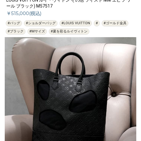
LOUIS VUITTON ルイ・ヴィトン その他 ツイスト MM エピ ノワ
ール ブラック) M57517
￥515,000(税込)
#バッグ
#ショルダーバッグ
#LOUIS VUITTON
#
#ゴールド金具
#ブラック
#Mサイズ
#夏を彩るルイヴィトン