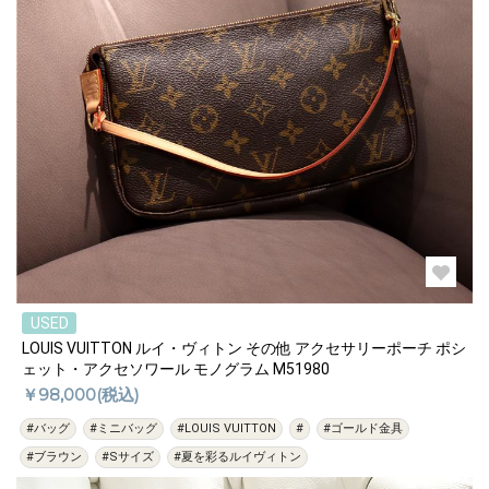
USED
LOUIS VUITTON ルイ・ヴィトン その他 アクセサリーポーチ ポシ
ェット・アクセソワール モノグラム M51980
￥98,000(税込)
#バッグ
#ミニバッグ
#LOUIS VUITTON
#
#ゴールド金具
#ブラウン
#Sサイズ
#夏を彩るルイヴィトン