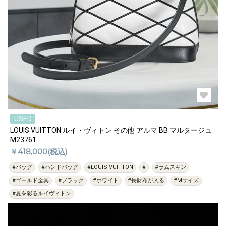
USED
LOUIS VUITTON ルイ・ヴィトン その他 アルマ BB マルタージュ
M23761
￥418,000(税込)
#バッグ
#ハンドバッグ
#LOUIS VUITTON
#
#ラムスキン
#ゴールド金具
#ブラック
#ホワイト
#長財布が入る
#Mサイズ
#夏を彩るルイヴィトン