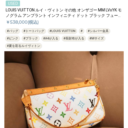
USED
LOUIS VUITTON ルイ・ヴィトン その他 オンザゴー MM LVxYK モ
ノグラム アンプラント インフィニティ ドット ブラック フューシ
ャ M46418
￥538,000(税込)
#バッグ
#トートバッグ
#LOUIS VUITTON
#
#シルバー金具
#ピンク
#ブラック
#A4が入る
#長財布が入る
#Mサイズ
#夏を彩るルイヴィトン