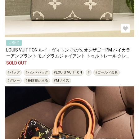
USED
LOUIS VUITTON ルイ・ヴィトン その他 オンザゴーPM バイカラ
ーアンプラント モノグラムジャイアント トゥルトレール クレー
ム M45779
SOLD OUT
#バッグ
#ハンドバッグ
#LOUIS VUITTON
#
#ゴールド金具
#グレー
#長財布が入る
#Mサイズ