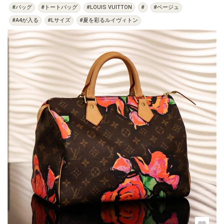
#バッグ
#トートバッグ
#LOUIS VUITTON
#
#ベージュ
#A4が入る
#Lサイズ
#夏を彩るルイヴィトン
過去の特集をすべて見る>>