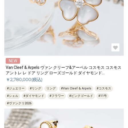
過去の特集をすべて見る>>
NEW
Van Cleef & Arpels ヴァン クリーフ&アーペル コスモス コスモス
アントレ レ ドア リング ローズゴールド ダイヤモンド
VCARO55151 11号
￥2,780,000(税込)
#ジュエリー
#リング
リング
#Van Cleef & Arpels
#コスモス
#シェル
#ダイヤモンド
#フラワー
#ピンクゴールド
#11号
#ヴァンクリ2026