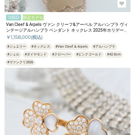
USED
限定モデル
Van Cleef & Arpels ヴァン クリーフ&アーペル アルハンブラ ヴィ
ンテージアルハンブラ ペンダント ネックレス 2025年ホリデー限
定 コレクション ピンクゴールド ピンクシェル ダイヤモンド
￥1,158,000(税込)
VCARPM0P00
#ジュエリー
#ネックレス
#Van Cleef & Arpels
#アルハンブラ
#シェル
#ダイヤモンド
#クローバー
#ピンクゴールド
#42.0cm
#ヴァンクリ2026