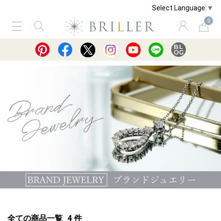
Select Language
▼
0
サービス
ショッピングガイド
買取
全ての商品一覧
4
件