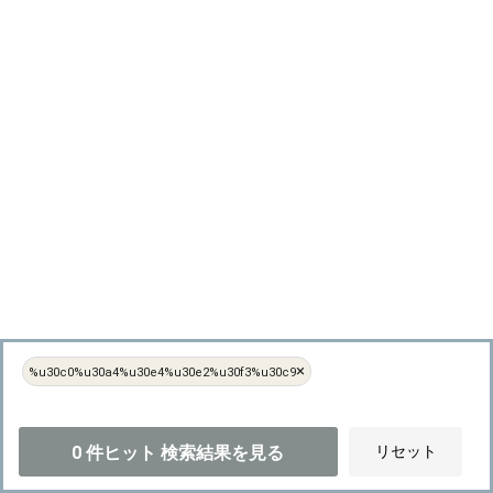
×
%u30c0%u30a4%u30e4%u30e2%u30f3%u30c9
0
件ヒット
検索結果を見る
リセット