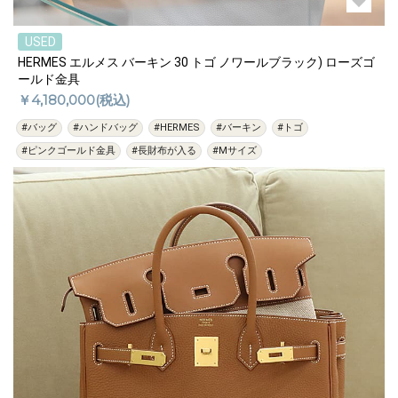
USED
HERMES エルメス バーキン 30 トゴ ノワールブラック) ローズゴ
ールド金具
￥4,180,000(税込)
#バッグ
#ハンドバッグ
#HERMES
#バーキン
#トゴ
#ピンクゴールド金具
#長財布が入る
#Mサイズ