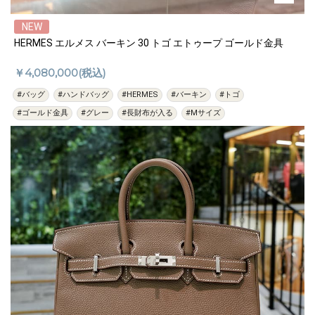
NEW
HERMES エルメス バーキン 30 トゴ エトゥープ ゴールド金具
￥4,080,000(税込)
#バッグ
#ハンドバッグ
#HERMES
#バーキン
#トゴ
#ゴールド金具
#グレー
#長財布が入る
#Mサイズ