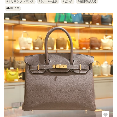
#トリヨンクレマンス
#シルバー金具
#ピンク
#長財布が入る
#Mサイズ